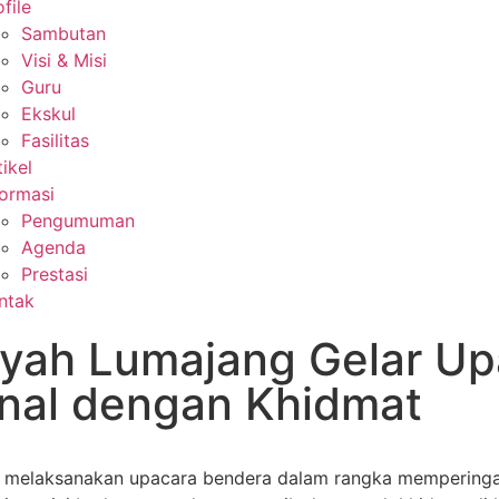
file
Sambutan
Visi & Misi
Guru
Ekskul
Fasilitas
tikel
formasi
Pengumuman
Agenda
Prestasi
ntak
h Lumajang Gelar Upa
onal dengan Khidmat
laksanakan upacara bendera dalam rangka memperingati 