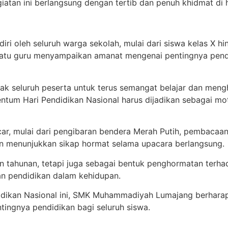
egiatan ini berlangsung dengan tertib dan penuh khidmat di
ri oleh seluruh warga sekolah, mulai dari siswa kelas X hin
h satu guru menyampaikan amanat mengenai pentingnya pe
 seluruh peserta untuk terus semangat belajar dan mengh
um Hari Pendidikan Nasional harus dijadikan sebagai motiv
ar, mulai dari pengibaran bendera Merah Putih, pembacaan
dan menunjukkan sikap hormat selama upacara berlangsung.
in tahunan, tetapi juga sebagai bentuk penghormatan terhad
an pendidikan dalam kehidupan.
idikan Nasional ini, SMK Muhammadiyah Lumajang berhara
tingnya pendidikan bagi seluruh siswa.