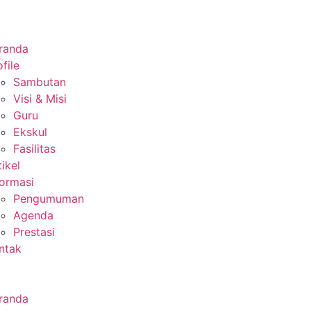
randa
file
Sambutan
Visi & Misi
Guru
Ekskul
Fasilitas
tikel
formasi
Pengumuman
Agenda
Prestasi
ntak
randa