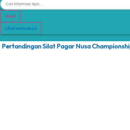
Search
...
Hasil
Lihat semuanya
Pertandingan Silat Pagar Nusa Championshi