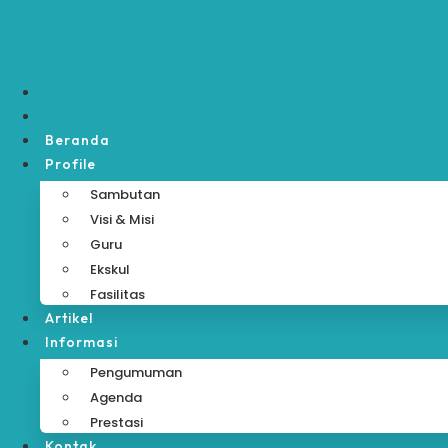
Skip
to
content
Beranda
Profile
Sambutan
Visi & Misi
Guru
Ekskul
Fasilitas
Artikel
Informasi
Pengumuman
Agenda
Prestasi
Kontak