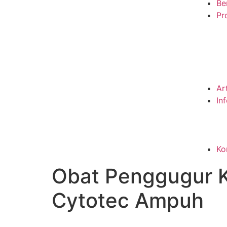
Be
Pro
Ar
In
Ko
Obat Penggugur K
Cytotec Ampuh