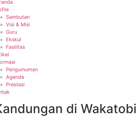
randa
file
Sambutan
Visi & Misi
Guru
Ekskul
Fasilitas
tikel
formasi
Pengumuman
Agenda
Prestasi
ntak
andungan di Wakatobi