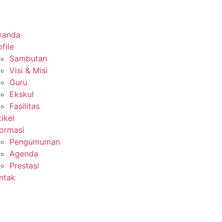
randa
file
Sambutan
Visi & Misi
Guru
Ekskul
Fasilitas
tikel
formasi
Pengumuman
Agenda
Prestasi
ntak