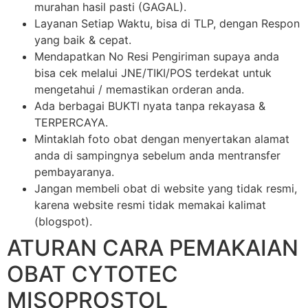
murahan hasil pasti (GAGAL).
Layanan Setiap Waktu, bisa di TLP, dengan Respon
yang baik & cepat.
Mendapatkan No Resi Pengiriman supaya anda
bisa cek melalui JNE/TIKI/POS terdekat untuk
mengetahui / memastikan orderan anda.
Ada berbagai BUKTI nyata tanpa rekayasa &
TERPERCAYA.
Mintaklah foto obat dengan menyertakan alamat
anda di sampingnya sebelum anda mentransfer
pembayaranya.
Jangan membeli obat di website yang tidak resmi,
karena website resmi tidak memakai kalimat
(blogspot).
ATURAN CARA PEMAKAIAN
OBAT CYTOTEC
MISOPROSTOL