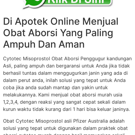
Di Apotek Online Menjual
Obat Aborsi Yang Paling
Ampuh Dan Aman
Cytotec Misoprostol Obat Aborsi Penggugur kandungan
Asli, paling ampuh dan bergaransi untuk Anda jika tidak
berhasil tuntas dalam menggugurkan janin yang ada di
dalam perut anda, inilah solusi yang tepat untuk Anda
coba jika anda sudah mantap dan yakin untuk
melakukannya. Kami menjual obat aborsi murah usia
1,2,3,4, dengan reaksi yang sangat cepat sekali dalam
kurun waktu tidak kurang dari 1 hari bisa keluar janinya.
Obat Cytotec Misoprostol asli Pfizer Australia adalah
solusi yang tepat untuk digunakan dalam praktek obat