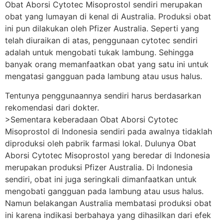
Obat Aborsi Cytotec Misoprostol sendiri merupakan
obat yang lumayan di kenal di Australia. Produksi obat
ini pun dilakukan oleh Pfizer Australia. Seperti yang
telah diuraikan di atas, penggunaan cytotec sendiri
adalah untuk mengobati tukak lambung. Sehingga
banyak orang memanfaatkan obat yang satu ini untuk
mengatasi gangguan pada lambung atau usus halus.
Tentunya penggunaannya sendiri harus berdasarkan
rekomendasi dari dokter.
>Sementara keberadaan Obat Aborsi Cytotec
Misoprostol di Indonesia sendiri pada awalnya tidaklah
diproduksi oleh pabrik farmasi lokal. Dulunya Obat
Aborsi Cytotec Misoprostol yang beredar di Indonesia
merupakan produksi Pfizer Australia. Di Indonesia
sendiri, obat ini juga seringkali dimanfaatkan untuk
mengobati gangguan pada lambung atau usus halus.
Namun belakangan Australia membatasi produksi obat
ini karena indikasi berbahaya yang dihasilkan dari efek