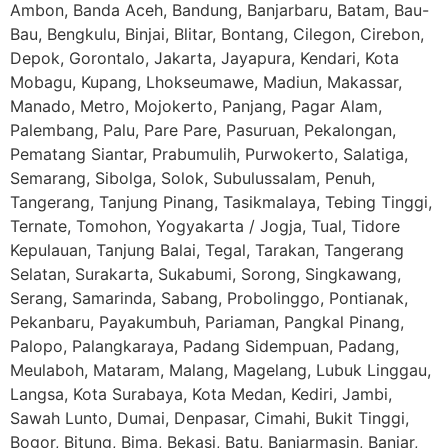
Ambon, Banda Aceh, Bandung, Banjarbaru, Batam, Bau-
Bau, Bengkulu, Binjai, Blitar, Bontang, Cilegon, Cirebon,
Depok, Gorontalo, Jakarta, Jayapura, Kendari, Kota
Mobagu, Kupang, Lhokseumawe, Madiun, Makassar,
Manado, Metro, Mojokerto, Panjang, Pagar Alam,
Palembang, Palu, Pare Pare, Pasuruan, Pekalongan,
Pematang Siantar, Prabumulih, Purwokerto, Salatiga,
Semarang, Sibolga, Solok, Subulussalam, Penuh,
Tangerang, Tanjung Pinang, Tasikmalaya, Tebing Tinggi,
Ternate, Tomohon, Yogyakarta / Jogja, Tual, Tidore
Kepulauan, Tanjung Balai, Tegal, Tarakan, Tangerang
Selatan, Surakarta, Sukabumi, Sorong, Singkawang,
Serang, Samarinda, Sabang, Probolinggo, Pontianak,
Pekanbaru, Payakumbuh, Pariaman, Pangkal Pinang,
Palopo, Palangkaraya, Padang Sidempuan, Padang,
Meulaboh, Mataram, Malang, Magelang, Lubuk Linggau,
Langsa, Kota Surabaya, Kota Medan, Kediri, Jambi,
Sawah Lunto, Dumai, Denpasar, Cimahi, Bukit Tinggi,
Bogor, Bitung, Bima, Bekasi, Batu, Banjarmasin, Banjar,