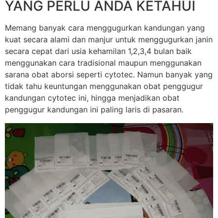
YANG PERLU ANDA KETAHUI
Memang banyak cara menggugurkan kandungan yang
kuat secara alami dan manjur untuk menggugurkan janin
secara cepat dari usia kehamilan 1,2,3,4 bulan baik
menggunakan cara tradisional maupun menggunakan
sarana obat aborsi seperti cytotec. Namun banyak yang
tidak tahu keuntungan menggunakan obat penggugur
kandungan cytotec ini, hingga menjadikan obat
penggugur kandungan ini paling laris di pasaran.