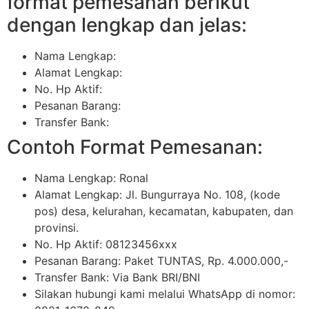
format pemesanan berikut
dengan lengkap dan jelas:
Nama Lengkap:
Alamat Lengkap:
No. Hp Aktif:
Pesanan Barang:
Transfer Bank:
Contoh Format Pemesanan:
Nama Lengkap: Ronal
Alamat Lengkap: Jl. Bungurraya No. 108, (kode
pos) desa, kelurahan, kecamatan, kabupaten, dan
provinsi.
No. Hp Aktif: 08123456xxx
Pesanan Barang: Paket TUNTAS, Rp. 4.000.000,-
Transfer Bank: Via Bank BRI/BNI
Silakan hubungi kami melalui WhatsApp di nomor: