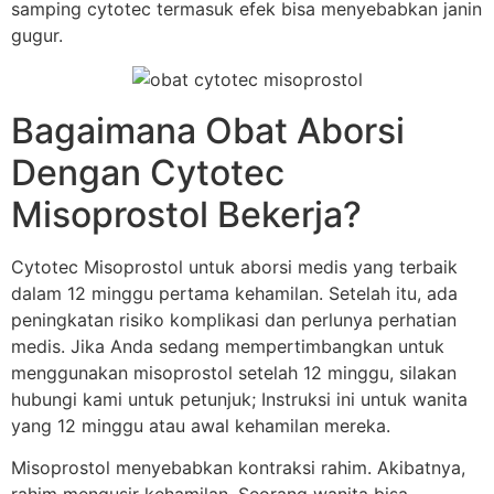
samping cytotec termasuk efek bisa menyebabkan janin
gugur.
Bagaimana Obat Aborsi
Dengan Cytotec
Misoprostol Bekerja?
Cytotec Misoprostol untuk aborsi medis yang terbaik
dalam 12 minggu pertama kehamilan. Setelah itu, ada
peningkatan risiko komplikasi dan perlunya perhatian
medis. Jika Anda sedang mempertimbangkan untuk
menggunakan misoprostol setelah 12 minggu, silakan
hubungi kami untuk petunjuk; Instruksi ini untuk wanita
yang 12 minggu atau awal kehamilan mereka.
Misoprostol menyebabkan kontraksi rahim. Akibatnya,