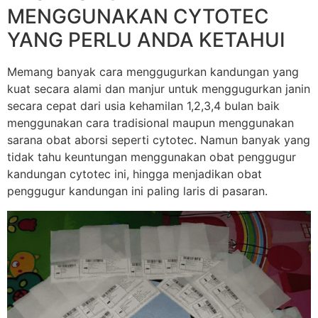
MENGGUNAKAN CYTOTEC
YANG PERLU ANDA KETAHUI
Memang banyak cara menggugurkan kandungan yang
kuat secara alami dan manjur untuk menggugurkan janin
secara cepat dari usia kehamilan 1,2,3,4 bulan baik
menggunakan cara tradisional maupun menggunakan
sarana obat aborsi seperti cytotec. Namun banyak yang
tidak tahu keuntungan menggunakan obat penggugur
kandungan cytotec ini, hingga menjadikan obat
penggugur kandungan ini paling laris di pasaran.