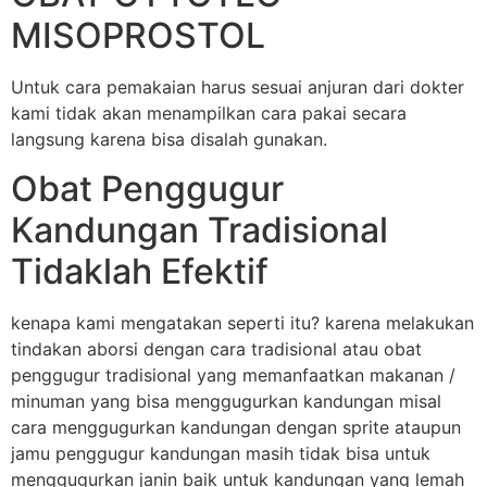
MISOPROSTOL
Untuk cara pemakaian harus sesuai anjuran dari dokter
kami tidak akan menampilkan cara pakai secara
langsung karena bisa disalah gunakan.
Obat Penggugur
Kandungan Tradisional
Tidaklah Efektif
kenapa kami mengatakan seperti itu? karena melakukan
tindakan aborsi dengan cara tradisional atau obat
penggugur tradisional yang memanfaatkan makanan /
minuman yang bisa menggugurkan kandungan misal
cara menggugurkan kandungan dengan sprite ataupun
jamu penggugur kandungan masih tidak bisa untuk
menggugurkan janin baik untuk kandungan yang lemah