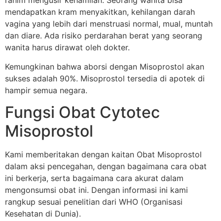
rahim mengusir kehamilan. Seorang wanita bisa
mendapatkan kram menyakitkan, kehilangan darah
vagina yang lebih dari menstruasi normal, mual, muntah
dan diare. Ada risiko perdarahan berat yang seorang
wanita harus dirawat oleh dokter.
Kemungkinan bahwa aborsi dengan Misoprostol akan
sukses adalah 90%. Misoprostol tersedia di apotek di
hampir semua negara.
Fungsi Obat Cytotec
Misoprostol
Kami memberitakan dengan kaitan Obat Misoprostol
dalam aksi pencegahan, dengan bagaimana cara obat
ini berkerja, serta bagaimana cara akurat dalam
mengonsumsi obat ini. Dengan informasi ini kami
rangkup sesuai penelitian dari WHO (Organisasi
Kesehatan di Dunia).