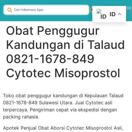
ID
Obat Penggugur
Kandungan di Talaud
0821-1678-849
Cytotec Misoprostol
Toko obat penggugur kandungan di Kepulauan Talaud
0821-1678-849 Sulawesi Utara. Jual Cytotec asli
terpercaya. Pengiriman cepat via ekspedisi dengan
packing rahasia.
Apotek Penjual Obat Aborsi Cytotec Misoprostol Asli,