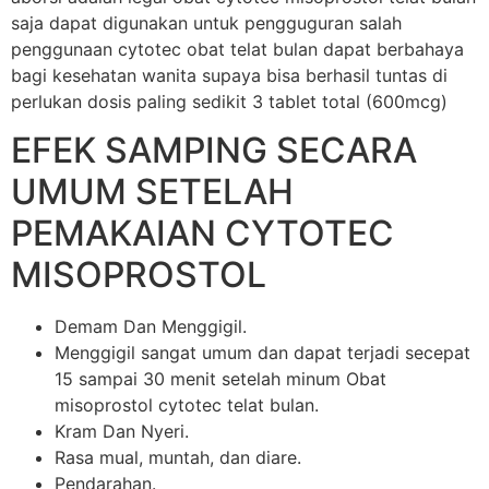
saja dapat digunakan untuk pengguguran salah
penggunaan cytotec obat telat bulan dapat berbahaya
bagi kesehatan wanita supaya bisa berhasil tuntas di
perlukan dosis paling sedikit 3 tablet total (600mcg)
EFEK SAMPING SECARA
UMUM SETELAH
PEMAKAIAN CYTOTEC
MISOPROSTOL
Demam Dan Menggigil.
Menggigil sangat umum dan dapat terjadi secepat
15 sampai 30 menit setelah minum Obat
misoprostol cytotec telat bulan.
Kram Dan Nyeri.
Rasa mual, muntah, dan diare.
Pendarahan.