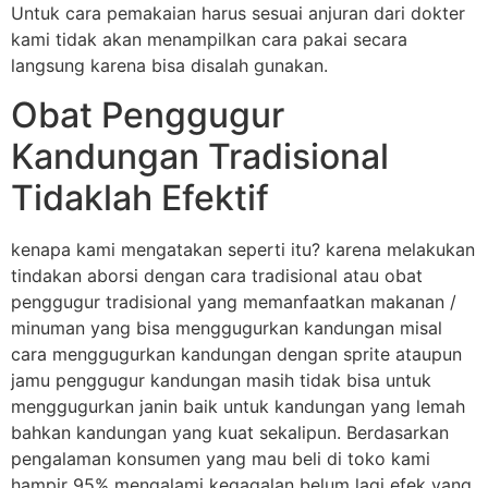
Untuk cara pemakaian harus sesuai anjuran dari dokter
kami tidak akan menampilkan cara pakai secara
langsung karena bisa disalah gunakan.
Obat Penggugur
Kandungan Tradisional
Tidaklah Efektif
kenapa kami mengatakan seperti itu? karena melakukan
tindakan aborsi dengan cara tradisional atau obat
penggugur tradisional yang memanfaatkan makanan /
minuman yang bisa menggugurkan kandungan misal
cara menggugurkan kandungan dengan sprite ataupun
jamu penggugur kandungan masih tidak bisa untuk
menggugurkan janin baik untuk kandungan yang lemah
bahkan kandungan yang kuat sekalipun. Berdasarkan
pengalaman konsumen yang mau beli di toko kami
hampir 95% mengalami kegagalan belum lagi efek yang