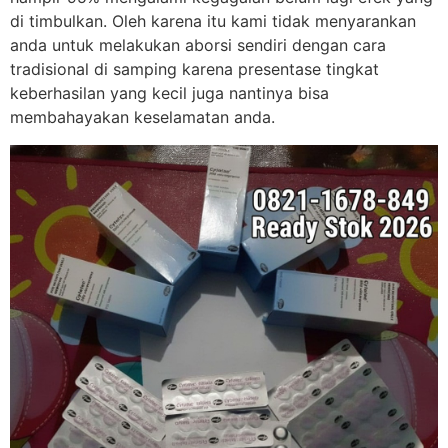
di timbulkan. Oleh karena itu kami tidak menyarankan
anda untuk melakukan aborsi sendiri dengan cara
tradisional di samping karena presentase tingkat
keberhasilan yang kecil juga nantinya bisa
membahayakan keselamatan anda.