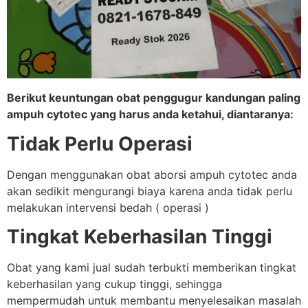
Berikut keuntungan obat penggugur kandungan paling
ampuh cytotec yang harus anda ketahui, diantaranya:
Tidak Perlu Operasi
Dengan menggunakan obat aborsi ampuh cytotec anda
akan sedikit mengurangi biaya karena anda tidak perlu
melakukan intervensi bedah ( operasi )
Tingkat Keberhasilan Tinggi
Obat yang kami jual sudah terbukti memberikan tingkat
keberhasilan yang cukup tinggi, sehingga
mempermudah untuk membantu menyelesaikan masalah