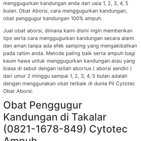
menggugurkan kandungan anda dari usia 1, 2, 3, 4, 5
bulan. Obat Aborsi, cara menggugurkan kandungan,
obat penggugur kandungan 100% ampuh.
Jual obat aborsi, dimana kami disini ingin memberikan
tips serta cara menggugurkan kandungan secara alami
dan aman tanpa ada efek samping yang mengakibatkan
pada rahim anda. Metode paling baik serta ampuh bagi
kaum hawa untuk menggugurkan kandungan atau yang
biasa di sebut dengan istilah abortus ( aborsi sendiri )
dari umur 2 minggu sampai 1, 2, 3, 4, 5 bulan adalah
dengan menggunakan obat terbaik di dunia Pil Cytotec
Obat Aborsi.
Obat Penggugur
Kandungan di Takalar
(0821-1678-849) Cytotec
Ampuh