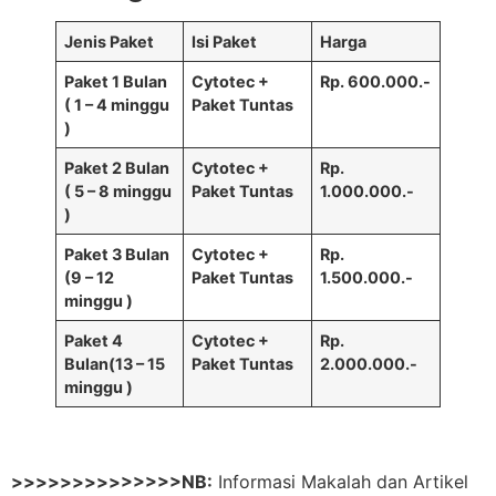
Jenis Paket
Isi Paket
Harga
Paket 1 Bulan
Cytotec +
Rp. 600.000.-
( 1 – 4 minggu
Paket Tuntas
)
Paket 2 Bulan
Cytotec +
Rp.
( 5 – 8 minggu
Paket Tuntas
1.000.000.-
)
Paket 3 Bulan
Cytotec +
Rp.
(9 – 12
Paket Tuntas
1.500.000.-
minggu )
Paket 4
Cytotec +
Rp.
Bulan(13 – 15
Paket Tuntas
2.000.000.-
minggu )
>>>>>>>>>>>>>>NB:
Informasi Makalah dan Artikel