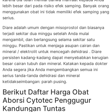
lebih besar dari pada risiko efek samping. Banyak orang
menggunakan obat ini tidak memiliki efek samping yang
serius.
Diare adalah umum dengan misoprostol dan biasanya
terjadi sekitar dua minggu setelah Anda mulai
mengambil, dan berlangsung selama sekitar satu
minggu. Pastikan untuk menjaga asupan cairan dan
mineral / elektrolit untuk mencegah dehidrasi . Diare
persisten kadang-kadang dapat menyebabkan kerugian
besar cairan tubuh dan mineral. Katakan kepada dokter
Anda segera jika Anda mengembangkan semua ini
serius tanda-tanda dehidrasi dan mineral
ketidakseimbangan: parah pusing.
Berikut Daftar Harga Obat
Aborsi Cytotec Penggugur
Kandungan Tuntas