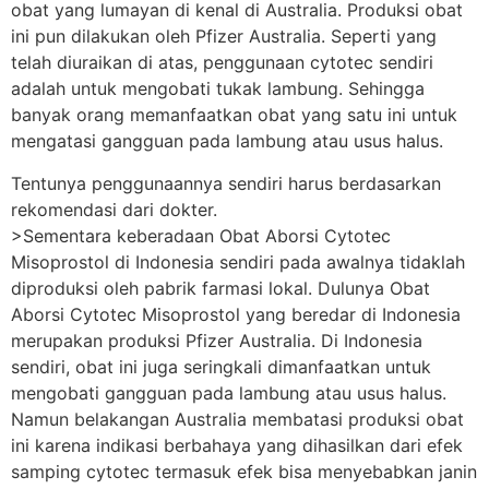
obat yang lumayan di kenal di Australia. Produksi obat
ini pun dilakukan oleh Pfizer Australia. Seperti yang
telah diuraikan di atas, penggunaan cytotec sendiri
adalah untuk mengobati tukak lambung. Sehingga
banyak orang memanfaatkan obat yang satu ini untuk
mengatasi gangguan pada lambung atau usus halus.
Tentunya penggunaannya sendiri harus berdasarkan
rekomendasi dari dokter.
>Sementara keberadaan Obat Aborsi Cytotec
Misoprostol di Indonesia sendiri pada awalnya tidaklah
diproduksi oleh pabrik farmasi lokal. Dulunya Obat
Aborsi Cytotec Misoprostol yang beredar di Indonesia
merupakan produksi Pfizer Australia. Di Indonesia
sendiri, obat ini juga seringkali dimanfaatkan untuk
mengobati gangguan pada lambung atau usus halus.
Namun belakangan Australia membatasi produksi obat
ini karena indikasi berbahaya yang dihasilkan dari efek
samping cytotec termasuk efek bisa menyebabkan janin