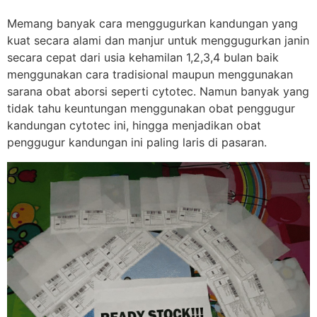
Memang banyak cara menggugurkan kandungan yang
kuat secara alami dan manjur untuk menggugurkan janin
secara cepat dari usia kehamilan 1,2,3,4 bulan baik
menggunakan cara tradisional maupun menggunakan
sarana obat aborsi seperti cytotec. Namun banyak yang
tidak tahu keuntungan menggunakan obat penggugur
kandungan cytotec ini, hingga menjadikan obat
penggugur kandungan ini paling laris di pasaran.