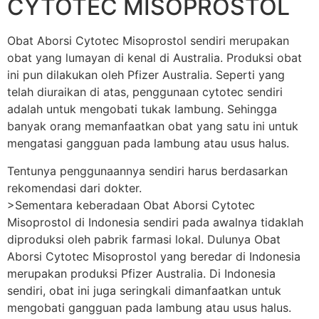
CYTOTEC MISOPROSTOL
Obat Aborsi Cytotec Misoprostol sendiri merupakan
obat yang lumayan di kenal di Australia. Produksi obat
ini pun dilakukan oleh Pfizer Australia. Seperti yang
telah diuraikan di atas, penggunaan cytotec sendiri
adalah untuk mengobati tukak lambung. Sehingga
banyak orang memanfaatkan obat yang satu ini untuk
mengatasi gangguan pada lambung atau usus halus.
Tentunya penggunaannya sendiri harus berdasarkan
rekomendasi dari dokter.
>Sementara keberadaan Obat Aborsi Cytotec
Misoprostol di Indonesia sendiri pada awalnya tidaklah
diproduksi oleh pabrik farmasi lokal. Dulunya Obat
Aborsi Cytotec Misoprostol yang beredar di Indonesia
merupakan produksi Pfizer Australia. Di Indonesia
sendiri, obat ini juga seringkali dimanfaatkan untuk
mengobati gangguan pada lambung atau usus halus.