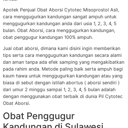
Apotek Penjual Obat Aborsi Cytotec Misoprostol Asli,
cara menggugurkan kandungan sangat ampuh untuk
menggugurkan kandungan anda dari usia 1, 2, 3, 4, 5
bulan. Obat Aborsi, cara menggugurkan kandungan,
obat penggugur kandungan 100% ampuh.
Jual obat aborsi, dimana kami disini ingin memberikan
tips serta cara menggugurkan kandungan secara alami
dan aman tanpa ada efek samping yang mengakibatkan
pada rahim anda. Metode paling baik serta ampuh bagi
kaum hawa untuk menggugurkan kandungan atau yang
biasa di sebut dengan istilah abortus ( aborsi sendiri )
dari umur 2 minggu sampai 1, 2, 3, 4, 5 bulan adalah
dengan menggunakan obat terbaik di dunia Pil Cytotec
Obat Aborsi.
Obat Penggugur
Kandungan di Sulawesi