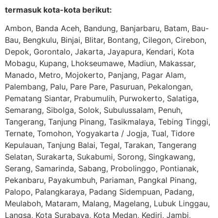
termasuk kota-kota berikut:
Ambon, Banda Aceh, Bandung, Banjarbaru, Batam, Bau-
Bau, Bengkulu, Binjai, Blitar, Bontang, Cilegon, Cirebon,
Depok, Gorontalo, Jakarta, Jayapura, Kendari, Kota
Mobagu, Kupang, Lhokseumawe, Madiun, Makassar,
Manado, Metro, Mojokerto, Panjang, Pagar Alam,
Palembang, Palu, Pare Pare, Pasuruan, Pekalongan,
Pematang Siantar, Prabumulih, Purwokerto, Salatiga,
Semarang, Sibolga, Solok, Subulussalam, Penuh,
Tangerang, Tanjung Pinang, Tasikmalaya, Tebing Tinggi,
Ternate, Tomohon, Yogyakarta / Jogja, Tual, Tidore
Kepulauan, Tanjung Balai, Tegal, Tarakan, Tangerang
Selatan, Surakarta, Sukabumi, Sorong, Singkawang,
Serang, Samarinda, Sabang, Probolinggo, Pontianak,
Pekanbaru, Payakumbuh, Pariaman, Pangkal Pinang,
Palopo, Palangkaraya, Padang Sidempuan, Padang,
Meulaboh, Mataram, Malang, Magelang, Lubuk Linggau,
Langsa, Kota Surabaya, Kota Medan, Kediri, Jambi,