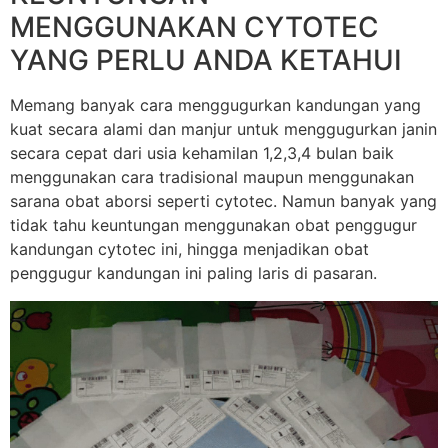
MENGGUNAKAN CYTOTEC
YANG PERLU ANDA KETAHUI
Memang banyak cara menggugurkan kandungan yang
kuat secara alami dan manjur untuk menggugurkan janin
secara cepat dari usia kehamilan 1,2,3,4 bulan baik
menggunakan cara tradisional maupun menggunakan
sarana obat aborsi seperti cytotec. Namun banyak yang
tidak tahu keuntungan menggunakan obat penggugur
kandungan cytotec ini, hingga menjadikan obat
penggugur kandungan ini paling laris di pasaran.