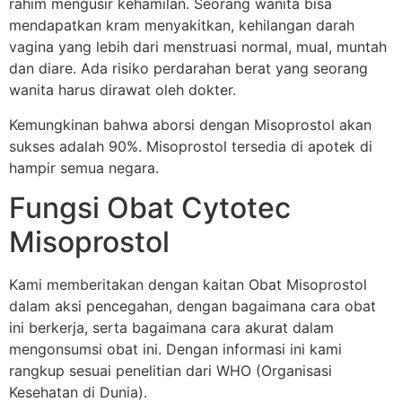
rahim mengusir kehamilan. Seorang wanita bisa
mendapatkan kram menyakitkan, kehilangan darah
vagina yang lebih dari menstruasi normal, mual, muntah
dan diare. Ada risiko perdarahan berat yang seorang
wanita harus dirawat oleh dokter.
Kemungkinan bahwa aborsi dengan Misoprostol akan
sukses adalah 90%. Misoprostol tersedia di apotek di
hampir semua negara.
Fungsi Obat Cytotec
Misoprostol
Kami memberitakan dengan kaitan Obat Misoprostol
dalam aksi pencegahan, dengan bagaimana cara obat
ini berkerja, serta bagaimana cara akurat dalam
mengonsumsi obat ini. Dengan informasi ini kami
rangkup sesuai penelitian dari WHO (Organisasi
Kesehatan di Dunia).