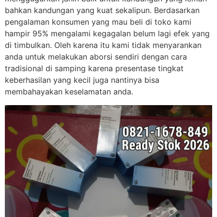
bahkan kandungan yang kuat sekalipun. Berdasarkan
pengalaman konsumen yang mau beli di toko kami
hampir 95% mengalami kegagalan belum lagi efek yang
di timbulkan. Oleh karena itu kami tidak menyarankan
anda untuk melakukan aborsi sendiri dengan cara
tradisional di samping karena presentase tingkat
keberhasilan yang kecil juga nantinya bisa
membahayakan keselamatan anda.