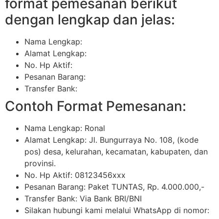
format pemesanan berikut
dengan lengkap dan jelas:
Nama Lengkap:
Alamat Lengkap:
No. Hp Aktif:
Pesanan Barang:
Transfer Bank:
Contoh Format Pemesanan:
Nama Lengkap: Ronal
Alamat Lengkap: Jl. Bungurraya No. 108, (kode
pos) desa, kelurahan, kecamatan, kabupaten, dan
provinsi.
No. Hp Aktif: 08123456xxx
Pesanan Barang: Paket TUNTAS, Rp. 4.000.000,-
Transfer Bank: Via Bank BRI/BNI
Silakan hubungi kami melalui WhatsApp di nomor: