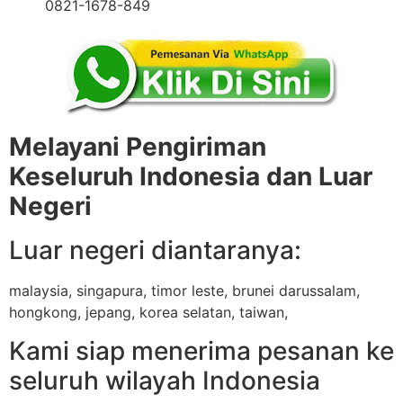
0821-1678-849
Melayani Pengiriman
Keseluruh Indonesia dan Luar
Negeri
Luar negeri diantaranya:
malaysia, singapura, timor leste, brunei darussalam,
hongkong, jepang, korea selatan, taiwan,
Kami siap menerima pesanan ke
seluruh wilayah Indonesia