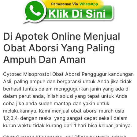
Di Apotek Online Menjual
Obat Aborsi Yang Paling
Ampuh Dan Aman
Cytotec Misoprostol Obat Aborsi Penggugur kandungan
Asli, paling ampuh dan bergaransi untuk Anda jika tidak
berhasil tuntas dalam menggugurkan janin yang ada di
dalam perut anda, inilah solusi yang tepat untuk Anda
coba jika anda sudah mantap dan yakin untuk
melakukannya. Kami menjual obat aborsi murah usia
1,2,3,4, dengan reaksi yang sangat cepat sekali dalam
kurun waktu tidak kurang dari 1 hari bisa keluar janinya.