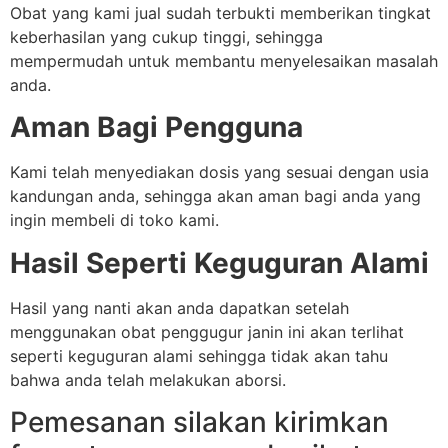
Obat yang kami jual sudah terbukti memberikan tingkat
keberhasilan yang cukup tinggi, sehingga
mempermudah untuk membantu menyelesaikan masalah
anda.
Aman Bagi Pengguna
Kami telah menyediakan dosis yang sesuai dengan usia
kandungan anda, sehingga akan aman bagi anda yang
ingin membeli di toko kami.
Hasil Seperti Keguguran Alami
Hasil yang nanti akan anda dapatkan setelah
menggunakan obat penggugur janin ini akan terlihat
seperti keguguran alami sehingga tidak akan tahu
bahwa anda telah melakukan aborsi.
Pemesanan silakan kirimkan