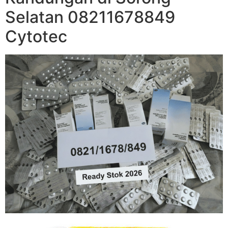
Selatan 08211678849
Cytotec