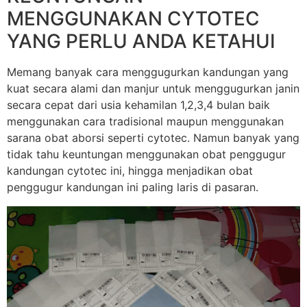
MENGGUNAKAN CYTOTEC
YANG PERLU ANDA KETAHUI
Memang banyak cara menggugurkan kandungan yang
kuat secara alami dan manjur untuk menggugurkan janin
secara cepat dari usia kehamilan 1,2,3,4 bulan baik
menggunakan cara tradisional maupun menggunakan
sarana obat aborsi seperti cytotec. Namun banyak yang
tidak tahu keuntungan menggunakan obat penggugur
kandungan cytotec ini, hingga menjadikan obat
penggugur kandungan ini paling laris di pasaran.