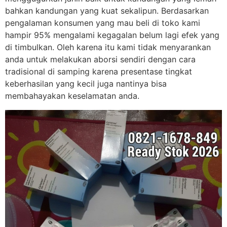
bahkan kandungan yang kuat sekalipun. Berdasarkan
pengalaman konsumen yang mau beli di toko kami
hampir 95% mengalami kegagalan belum lagi efek yang
di timbulkan. Oleh karena itu kami tidak menyarankan
anda untuk melakukan aborsi sendiri dengan cara
tradisional di samping karena presentase tingkat
keberhasilan yang kecil juga nantinya bisa
membahayakan keselamatan anda.