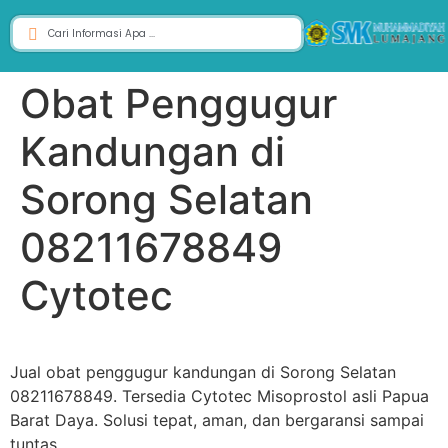
Obat Penggugur
Kandungan di
Sorong Selatan
08211678849
Cytotec
Jual obat penggugur kandungan di Sorong Selatan
08211678849. Tersedia Cytotec Misoprostol asli Papua
Barat Daya. Solusi tepat, aman, dan bergaransi sampai
tuntas.