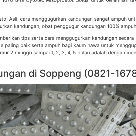
1678-849 Cytotec Misoprostol. Solusi untuk kehamilan t
stol Asli, cara menggugurkan kandungan sangat ampuh un
ggugurkan kandungan, obat penggugur kandungan 100% ampuh
memberikan tips serta cara menggugurkan kandungan secar
e paling baik serta ampuh bagi kaum hawa untuk menggug
i umur 2 minggu sampai 1, 2, 3, 4, 5 bulan adalah dengan me
ngan di Soppeng (0821-1678-