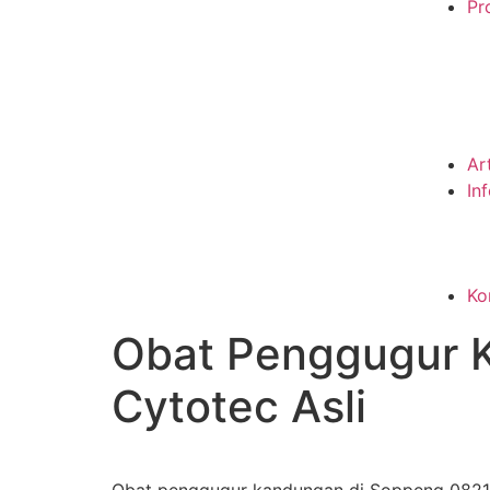
Pro
Ar
In
Ko
Obat Penggugur 
Cytotec Asli