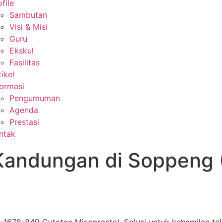
file
Sambutan
Visi & Misi
Guru
Ekskul
Fasilitas
tikel
formasi
Pengumuman
Agenda
Prestasi
ntak
Kandungan di Soppeng 