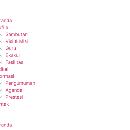
randa
file
Sambutan
Visi & Misi
Guru
Ekskul
Fasilitas
tikel
formasi
Pengumuman
Agenda
Prestasi
ntak
randa