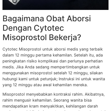
Bagaimana Obat Aborsi
Dengan Cytotec
Misoprostol Bekerja?
Cytotec Misoprostol untuk aborsi medis yang terbaik
dalam 12 minggu pertama kehamilan. Setelah itu, ada
peningkatan risiko komplikasi dan perlunya perhatian
medis. Jika Anda sedang mempertimbangkan untuk
menggunakan misoprostol setelah 12 minggu, silakan
hubungi kami untuk petunjuk; Instruksi ini untuk wanita
yang 12 minggu atau awal kehamilan mereka.
Misoprostol menyebabkan kontraksi rahim. Akibatnya,
rahim mengusir kehamilan. Seorang wanita bisa
mendapatkan kram menyakitkan, kehilangan darah