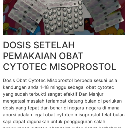
DOSIS SETELAH
PEMAKAIAN OBAT
CYTOTEC MISOPROSTOL
Dosis Obat Cytotec Misoprostol berbeda sesuai usia
kandungan anda 1-18 minggu sebagai obat cytotec
yang sudah terbukti sangat efektif Dan Manjur
mengatasi masalah terlambat datang bulan di perlukan
dosis yang tepat dan benar di negara-negara di mana
aborsi adalah legal obat cytotec misoprostol telat bulan
saja dapat digunakan untuk pengguguran salah