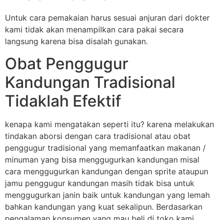
Untuk cara pemakaian harus sesuai anjuran dari dokter
kami tidak akan menampilkan cara pakai secara
langsung karena bisa disalah gunakan.
Obat Penggugur
Kandungan Tradisional
Tidaklah Efektif
kenapa kami mengatakan seperti itu? karena melakukan
tindakan aborsi dengan cara tradisional atau obat
penggugur tradisional yang memanfaatkan makanan /
minuman yang bisa menggugurkan kandungan misal
cara menggugurkan kandungan dengan sprite ataupun
jamu penggugur kandungan masih tidak bisa untuk
menggugurkan janin baik untuk kandungan yang lemah
bahkan kandungan yang kuat sekalipun. Berdasarkan
pengalaman konsumen yang mau beli di toko kami