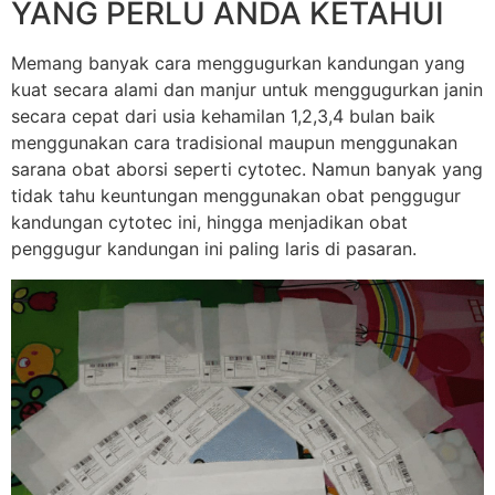
YANG PERLU ANDA KETAHUI
Memang banyak cara menggugurkan kandungan yang
kuat secara alami dan manjur untuk menggugurkan janin
secara cepat dari usia kehamilan 1,2,3,4 bulan baik
menggunakan cara tradisional maupun menggunakan
sarana obat aborsi seperti cytotec. Namun banyak yang
tidak tahu keuntungan menggunakan obat penggugur
kandungan cytotec ini, hingga menjadikan obat
penggugur kandungan ini paling laris di pasaran.