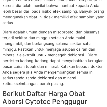
karena dia telah menilai bahwa manfaat kepada Anda
lebih besar dari pada risiko efek samping. Banyak orang
menggunakan obat ini tidak memiliki efek samping yang
serius.
Diare adalah umum dengan misoprostol dan biasanya
terjadi sekitar dua minggu setelah Anda mulai
mengambil, dan berlangsung selama sekitar satu
minggu. Pastikan untuk menjaga asupan cairan dan
mineral / elektrolit untuk mencegah dehidrasi . Diare
persisten kadang-kadang dapat menyebabkan kerugian
besar cairan tubuh dan mineral. Katakan kepada dokter
Anda segera jika Anda mengembangkan semua ini
serius tanda-tanda dehidrasi dan mineral
ketidakseimbangan: parah pusing.
Berikut Daftar Harga Obat
Aborsi Cytotec Penggugur