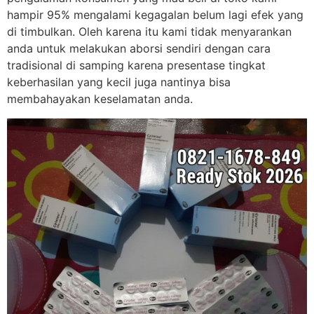
hampir 95% mengalami kegagalan belum lagi efek yang
di timbulkan. Oleh karena itu kami tidak menyarankan
anda untuk melakukan aborsi sendiri dengan cara
tradisional di samping karena presentase tingkat
keberhasilan yang kecil juga nantinya bisa
membahayakan keselamatan anda.