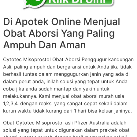
Di Apotek Online Menjual
Obat Aborsi Yang Paling
Ampuh Dan Aman
Cytotec Misoprostol Obat Aborsi Penggugur kandungan
Asli, paling ampuh dan bergaransi untuk Anda jika tidak
berhasil tuntas dalam menggugurkan janin yang ada di
dalam perut anda, inilah solusi yang tepat untuk Anda
coba jika anda sudah mantap dan yakin untuk
melakukannya. Kami menjual obat aborsi murah usia
1,2,3,4, dengan reaksi yang sangat cepat sekali dalam
kurun waktu tidak kurang dari 1 hari bisa keluar janinya.
Obat Cytotec Misoprostol asli Pfizer Australia adalah
solusi yang tepat untuk digunakan dalam praktek obat