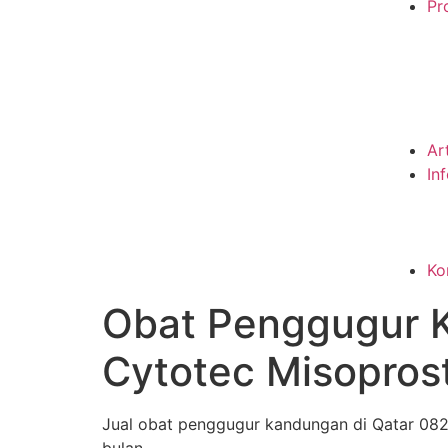
Pro
Ar
In
Ko
Obat Penggugur 
Cytotec Misopros
Jual obat penggugur kandungan di Qatar 0821