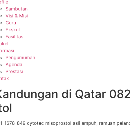
file
Sambutan
Visi & Misi
Guru
Ekskul
Fasilitas
tikel
formasi
Pengumuman
Agenda
Prestasi
ntak
Kandungan di Qatar 08
tol
-1678-849 cytotec misoprostol asli ampuh, ramuan pelanc