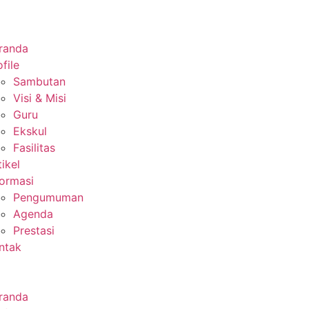
randa
file
Sambutan
Visi & Misi
Guru
Ekskul
Fasilitas
tikel
formasi
Pengumuman
Agenda
Prestasi
ntak
randa