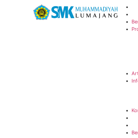
Be
Pro
Ar
In
Ko
Be