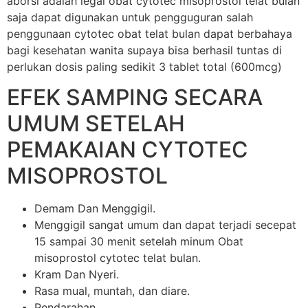
aborsi adalah legal obat cytotec misoprostol telat bulan
saja dapat digunakan untuk pengguguran salah
penggunaan cytotec obat telat bulan dapat berbahaya
bagi kesehatan wanita supaya bisa berhasil tuntas di
perlukan dosis paling sedikit 3 tablet total (600mcg)
EFEK SAMPING SECARA
UMUM SETELAH
PEMAKAIAN CYTOTEC
MISOPROSTOL
Demam Dan Menggigil.
Menggigil sangat umum dan dapat terjadi secepat
15 sampai 30 menit setelah minum Obat
misoprostol cytotec telat bulan.
Kram Dan Nyeri.
Rasa mual, muntah, dan diare.
Pendarahan.