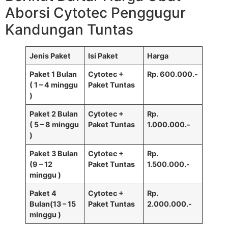
Aborsi Cytotec Penggugur
Kandungan Tuntas
Jenis Paket
Isi Paket
Harga
Paket 1 Bulan
Cytotec +
Rp. 600.000.-
( 1 – 4 minggu
Paket Tuntas
)
Paket 2 Bulan
Cytotec +
Rp.
( 5 – 8 minggu
Paket Tuntas
1.000.000.-
)
Paket 3 Bulan
Cytotec +
Rp.
(9 – 12
Paket Tuntas
1.500.000.-
minggu )
Paket 4
Cytotec +
Rp.
Bulan(13 – 15
Paket Tuntas
2.000.000.-
minggu )