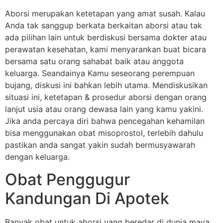
Aborsi merupakan ketetapan yang amat susah. Kalau
Anda tak sanggup berkata berkaitan aborsi atau tak
ada pilihan lain untuk berdiskusi bersama dokter atau
perawatan kesehatan, kami menyarankan buat bicara
bersama satu orang sahabat baik atau anggota
keluarga. Seandainya Kamu seseorang perempuan
bujang, diskusi ini bahkan lebih utama. Mendiskusikan
situasi ini, ketetapan & prosedur aborsi dengan orang
lanjut usia atau orang dewasa lain yang kamu yakini.
Jika anda percaya diri bahwa pencegahan kehamilan
bisa menggunakan obat misoprostol, terlebih dahulu
pastikan anda sangat yakin sudah bermusyawarah
dengan keluarga.
Obat Penggugur
Kandungan Di Apotek
Banyak obat untuk aborsi yang beredar di dunia maya