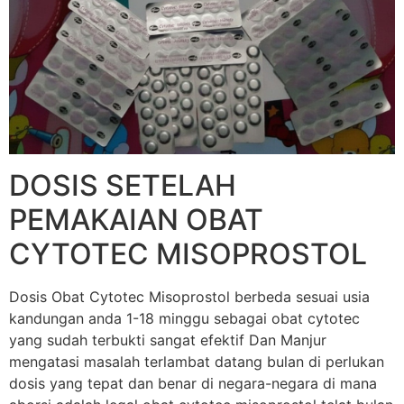
DOSIS SETELAH
PEMAKAIAN OBAT
CYTOTEC MISOPROSTOL
Dosis Obat Cytotec Misoprostol berbeda sesuai usia
kandungan anda 1-18 minggu sebagai obat cytotec
yang sudah terbukti sangat efektif Dan Manjur
mengatasi masalah terlambat datang bulan di perlukan
dosis yang tepat dan benar di negara-negara di mana