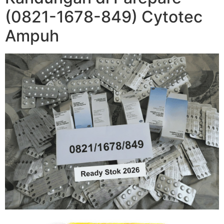
(0821-1678-849) Cytotec
Ampuh