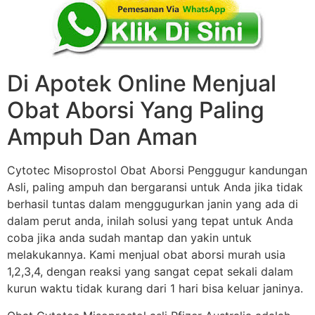
Di Apotek Online Menjual
Obat Aborsi Yang Paling
Ampuh Dan Aman
Cytotec Misoprostol Obat Aborsi Penggugur kandungan
Asli, paling ampuh dan bergaransi untuk Anda jika tidak
berhasil tuntas dalam menggugurkan janin yang ada di
dalam perut anda, inilah solusi yang tepat untuk Anda
coba jika anda sudah mantap dan yakin untuk
melakukannya. Kami menjual obat aborsi murah usia
1,2,3,4, dengan reaksi yang sangat cepat sekali dalam
kurun waktu tidak kurang dari 1 hari bisa keluar janinya.