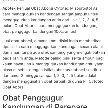
Apotek Penjual Obat Aborsi Cytotec Misoprostol Asli,
cara menggugurkan kandungan sangat ampuh untuk
menggugurkan kandungan anda dari usia 1, 2, 3, 4, 5
bulan. Obat Aborsi, cara menggugurkan kandungan,
obat penggugur kandungan 100% ampuh.
Jual obat aborsi, dimana kami disini ingin memberikan
tips serta cara menggugurkan kandungan secara alami
dan aman tanpa ada efek samping yang mengakibatkan
pada rahim anda. Metode paling baik serta ampuh bagi
kaum hawa untuk menggugurkan kandungan atau yang
biasa di sebut dengan istilah abortus ( aborsi sendiri )
dari umur 2 minggu sampai 1, 2, 3, 4, 5 bulan adalah
dengan menggunakan obat terbaik di dunia Pil Cytotec
Obat Aborsi.
Obat Penggugur
Kandungan di Parepare