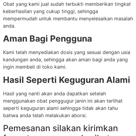
Obat yang kami jual sudah terbukti memberikan tingkat
keberhasilan yang cukup tinggi, sehingga
mempermudah untuk membantu menyelesaikan masalah
anda.
Aman Bagi Pengguna
Kami telah menyediakan dosis yang sesuai dengan usia
kandungan anda, sehingga akan aman bagi anda yang
ingin membeli di toko kami.
Hasil Seperti Keguguran Alami
Hasil yang nanti akan anda dapatkan setelah
menggunakan obat penggugur janin ini akan terlihat
seperti keguguran alami sehingga tidak akan tahu
bahwa anda telah melakukan aborsi.
Pemesanan silakan kirimkan