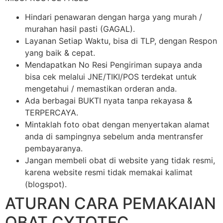
Hindari penawaran dengan harga yang murah /
murahan hasil pasti (GAGAL).
Layanan Setiap Waktu, bisa di TLP, dengan Respon
yang baik & cepat.
Mendapatkan No Resi Pengiriman supaya anda
bisa cek melalui JNE/TIKI/POS terdekat untuk
mengetahui / memastikan orderan anda.
Ada berbagai BUKTI nyata tanpa rekayasa &
TERPERCAYA.
Mintaklah foto obat dengan menyertakan alamat
anda di sampingnya sebelum anda mentransfer
pembayaranya.
Jangan membeli obat di website yang tidak resmi,
karena website resmi tidak memakai kalimat
(blogspot).
ATURAN CARA PEMAKAIAN
OBAT CYTOTEC