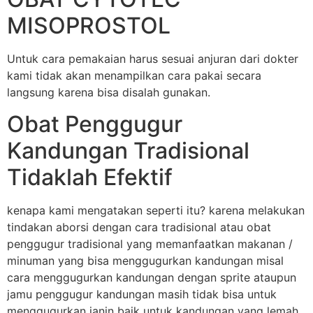
MISOPROSTOL
Untuk cara pemakaian harus sesuai anjuran dari dokter
kami tidak akan menampilkan cara pakai secara
langsung karena bisa disalah gunakan.
Obat Penggugur
Kandungan Tradisional
Tidaklah Efektif
kenapa kami mengatakan seperti itu? karena melakukan
tindakan aborsi dengan cara tradisional atau obat
penggugur tradisional yang memanfaatkan makanan /
minuman yang bisa menggugurkan kandungan misal
cara menggugurkan kandungan dengan sprite ataupun
jamu penggugur kandungan masih tidak bisa untuk
menggugurkan janin baik untuk kandungan yang lemah