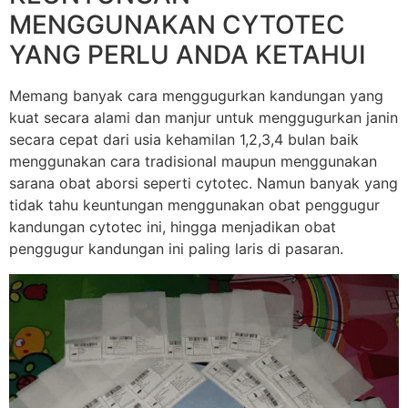
MENGGUNAKAN CYTOTEC
YANG PERLU ANDA KETAHUI
Memang banyak cara menggugurkan kandungan yang
kuat secara alami dan manjur untuk menggugurkan janin
secara cepat dari usia kehamilan 1,2,3,4 bulan baik
menggunakan cara tradisional maupun menggunakan
sarana obat aborsi seperti cytotec. Namun banyak yang
tidak tahu keuntungan menggunakan obat penggugur
kandungan cytotec ini, hingga menjadikan obat
penggugur kandungan ini paling laris di pasaran.