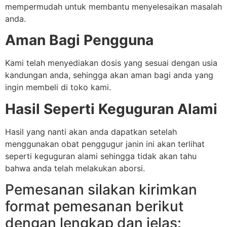
mempermudah untuk membantu menyelesaikan masalah
anda.
Aman Bagi Pengguna
Kami telah menyediakan dosis yang sesuai dengan usia
kandungan anda, sehingga akan aman bagi anda yang
ingin membeli di toko kami.
Hasil Seperti Keguguran Alami
Hasil yang nanti akan anda dapatkan setelah
menggunakan obat penggugur janin ini akan terlihat
seperti keguguran alami sehingga tidak akan tahu
bahwa anda telah melakukan aborsi.
Pemesanan silakan kirimkan
format pemesanan berikut
dengan lengkap dan jelas: