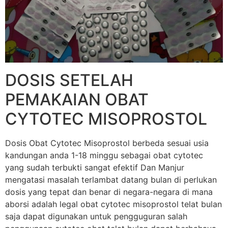
DOSIS SETELAH
PEMAKAIAN OBAT
CYTOTEC MISOPROSTOL
Dosis Obat Cytotec Misoprostol berbeda sesuai usia
kandungan anda 1-18 minggu sebagai obat cytotec
yang sudah terbukti sangat efektif Dan Manjur
mengatasi masalah terlambat datang bulan di perlukan
dosis yang tepat dan benar di negara-negara di mana
aborsi adalah legal obat cytotec misoprostol telat bulan
saja dapat digunakan untuk pengguguran salah