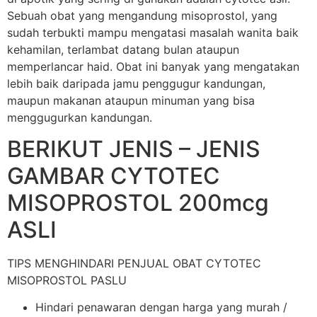
Sebuah obat yang mengandung misoprostol, yang
sudah terbukti mampu mengatasi masalah wanita baik
kehamilan, terlambat datang bulan ataupun
memperlancar haid. Obat ini banyak yang mengatakan
lebih baik daripada jamu penggugur kandungan,
maupun makanan ataupun minuman yang bisa
menggugurkan kandungan.
BERIKUT JENIS – JENIS
GAMBAR CYTOTEC
MISOPROSTOL 200mcg
ASLI
TIPS MENGHINDARI PENJUAL OBAT CYTOTEC
MISOPROSTOL PASLU
Hindari penawaran dengan harga yang murah /