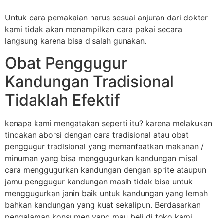
Untuk cara pemakaian harus sesuai anjuran dari dokter
kami tidak akan menampilkan cara pakai secara
langsung karena bisa disalah gunakan.
Obat Penggugur
Kandungan Tradisional
Tidaklah Efektif
kenapa kami mengatakan seperti itu? karena melakukan
tindakan aborsi dengan cara tradisional atau obat
penggugur tradisional yang memanfaatkan makanan /
minuman yang bisa menggugurkan kandungan misal
cara menggugurkan kandungan dengan sprite ataupun
jamu penggugur kandungan masih tidak bisa untuk
menggugurkan janin baik untuk kandungan yang lemah
bahkan kandungan yang kuat sekalipun. Berdasarkan
pengalaman konsumen yang mau beli di toko kami