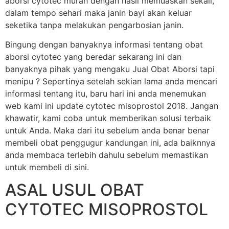
aborsi cytotec murah dengan hasil memuaskan sekali,
dalam tempo sehari maka janin bayi akan keluar
seketika tanpa melakukan pengarbosian janin.
Bingung dengan banyaknya informasi tentang obat
aborsi cytotec yang beredar sekarang ini dan
banyaknya pihak yang mengaku Jual Obat Aborsi tapi
menipu ? Sepertinya setelah sekian lama anda mencari
informasi tentang itu, baru hari ini anda menemukan
web kami ini update cytotec misoprostol 2018. Jangan
khawatir, kami coba untuk memberikan solusi terbaik
untuk Anda. Maka dari itu sebelum anda benar benar
membeli obat penggugur kandungan ini, ada baiknnya
anda membaca terlebih dahulu sebelum memastikan
untuk membeli di sini.
ASAL USUL OBAT
CYTOTEC MISOPROSTOL