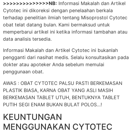
>>>>>>>>>>>>>>NB:
Informasi Makalah dan Artikel
Cytotec ini dikoreksi dengan penelaahan berkala
terhadap penelitian ilmiah tentang Misoprostol Cytotec
obat telat datang bulan. Kami bermaksud untuk
memperbarui artikel ini ketika informasi tambahan atau
data analisis tersedia.
Informasi Makalah dan Artikel Cytotec ini bukanlah
pengganti dari nasihat medis. Selalu konsultasikan pada
dokter atau apoteker Anda sebelum memulai
penggunaan obat.
AWAS : OBAT CYTOTEC PALSU PASTI BERKEMASAN
PLASTIK BIASA, KARNA OBAT YANG ASLI MASIH
BERKEMASAN TABLET UTUH, BENTUKNYA TABLET
PUTIH SEGI ENAM BUKAN BULAT POLOS…!
KEUNTUNGAN
MENGGUNAKAN CYTOTEC