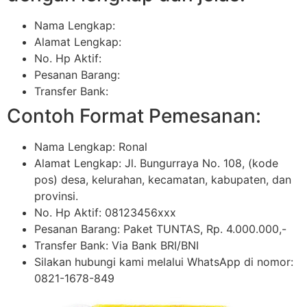
Nama Lengkap:
Alamat Lengkap:
No. Hp Aktif:
Pesanan Barang:
Transfer Bank:
Contoh Format Pemesanan:
Nama Lengkap: Ronal
Alamat Lengkap: Jl. Bungurraya No. 108, (kode
pos) desa, kelurahan, kecamatan, kabupaten, dan
provinsi.
No. Hp Aktif: 08123456xxx
Pesanan Barang: Paket TUNTAS, Rp. 4.000.000,-
Transfer Bank: Via Bank BRI/BNI
Silakan hubungi kami melalui WhatsApp di nomor:
0821-1678-849