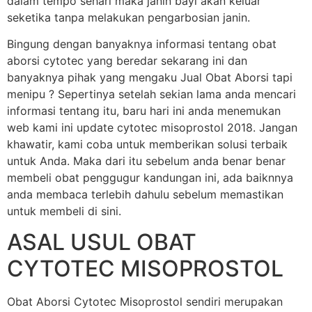
dalam tempo sehari maka janin bayi akan keluar
seketika tanpa melakukan pengarbosian janin.
Bingung dengan banyaknya informasi tentang obat
aborsi cytotec yang beredar sekarang ini dan
banyaknya pihak yang mengaku Jual Obat Aborsi tapi
menipu ? Sepertinya setelah sekian lama anda mencari
informasi tentang itu, baru hari ini anda menemukan
web kami ini update cytotec misoprostol 2018. Jangan
khawatir, kami coba untuk memberikan solusi terbaik
untuk Anda. Maka dari itu sebelum anda benar benar
membeli obat penggugur kandungan ini, ada baiknnya
anda membaca terlebih dahulu sebelum memastikan
untuk membeli di sini.
ASAL USUL OBAT
CYTOTEC MISOPROSTOL
Obat Aborsi Cytotec Misoprostol sendiri merupakan