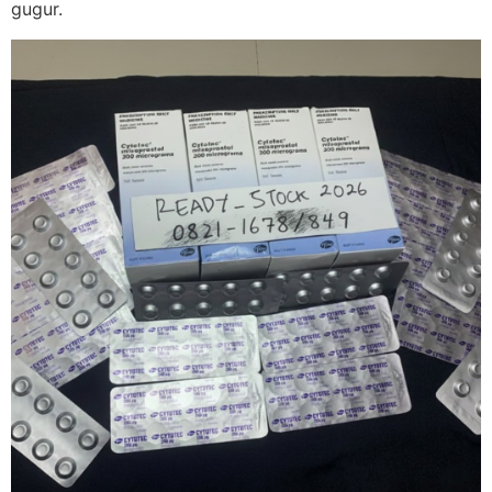
gugur.