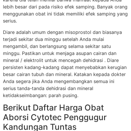
lebih besar dari pada risiko efek samping. Banyak orang
menggunakan obat ini tidak memiliki efek samping yang
serius.
Diare adalah umum dengan misoprostol dan biasanya
terjadi sekitar dua minggu setelah Anda mulai
mengambil, dan berlangsung selama sekitar satu
minggu. Pastikan untuk menjaga asupan cairan dan
mineral / elektrolit untuk mencegah dehidrasi . Diare
persisten kadang-kadang dapat menyebabkan kerugian
besar cairan tubuh dan mineral. Katakan kepada dokter
Anda segera jika Anda mengembangkan semua ini
serius tanda-tanda dehidrasi dan mineral
ketidakseimbangan: parah pusing.
Berikut Daftar Harga Obat
Aborsi Cytotec Penggugur
Kandungan Tuntas