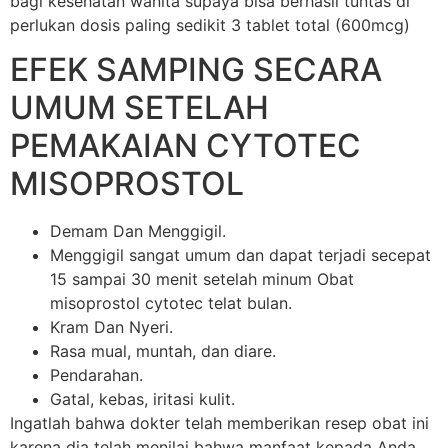
bagi kesehatan wanita supaya bisa berhasil tuntas di
perlukan dosis paling sedikit 3 tablet total (600mcg)
EFEK SAMPING SECARA
UMUM SETELAH
PEMAKAIAN CYTOTEC
MISOPROSTOL
Demam Dan Menggigil.
Menggigil sangat umum dan dapat terjadi secepat
15 sampai 30 menit setelah minum Obat
misoprostol cytotec telat bulan.
Kram Dan Nyeri.
Rasa mual, muntah, dan diare.
Pendarahan.
Gatal, kebas, iritasi kulit.
Ingatlah bahwa dokter telah memberikan resep obat ini
karena dia telah menilai bahwa manfaat kepada Anda