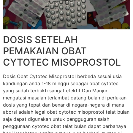
DOSIS SETELAH
PEMAKAIAN OBAT
CYTOTEC MISOPROSTOL
Dosis Obat Cytotec Misoprostol berbeda sesuai usia
kandungan anda 1-18 minggu sebagai obat cytotec
yang sudah terbukti sangat efektif Dan Manjur
mengatasi masalah terlambat datang bulan di perlukan
dosis yang tepat dan benar di negara-negara di mana
aborsi adalah legal obat cytotec misoprostol telat bulan
saja dapat digunakan untuk pengguguran salah
penggunaan cytotec obat telat bulan dapat berbahaya