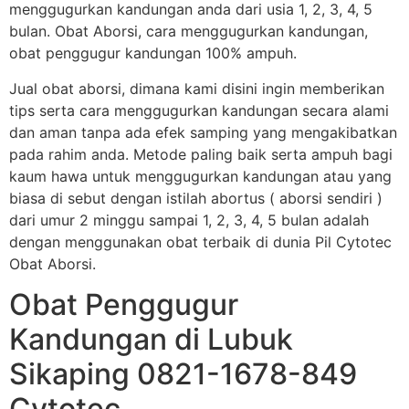
menggugurkan kandungan anda dari usia 1, 2, 3, 4, 5
bulan. Obat Aborsi, cara menggugurkan kandungan,
obat penggugur kandungan 100% ampuh.
Jual obat aborsi, dimana kami disini ingin memberikan
tips serta cara menggugurkan kandungan secara alami
dan aman tanpa ada efek samping yang mengakibatkan
pada rahim anda. Metode paling baik serta ampuh bagi
kaum hawa untuk menggugurkan kandungan atau yang
biasa di sebut dengan istilah abortus ( aborsi sendiri )
dari umur 2 minggu sampai 1, 2, 3, 4, 5 bulan adalah
dengan menggunakan obat terbaik di dunia Pil Cytotec
Obat Aborsi.
Obat Penggugur
Kandungan di Lubuk
Sikaping 0821-1678-849
Cytotec