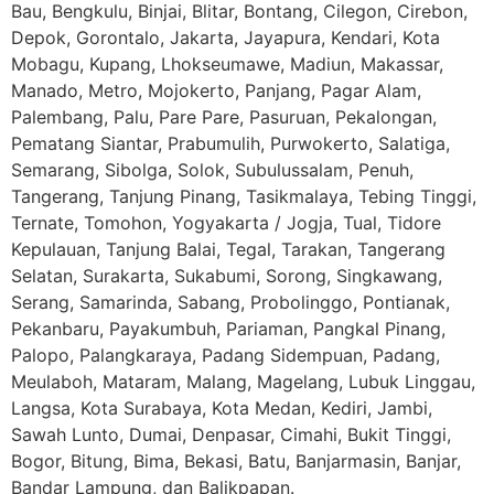
Bau, Bengkulu, Binjai, Blitar, Bontang, Cilegon, Cirebon,
Depok, Gorontalo, Jakarta, Jayapura, Kendari, Kota
Mobagu, Kupang, Lhokseumawe, Madiun, Makassar,
Manado, Metro, Mojokerto, Panjang, Pagar Alam,
Palembang, Palu, Pare Pare, Pasuruan, Pekalongan,
Pematang Siantar, Prabumulih, Purwokerto, Salatiga,
Semarang, Sibolga, Solok, Subulussalam, Penuh,
Tangerang, Tanjung Pinang, Tasikmalaya, Tebing Tinggi,
Ternate, Tomohon, Yogyakarta / Jogja, Tual, Tidore
Kepulauan, Tanjung Balai, Tegal, Tarakan, Tangerang
Selatan, Surakarta, Sukabumi, Sorong, Singkawang,
Serang, Samarinda, Sabang, Probolinggo, Pontianak,
Pekanbaru, Payakumbuh, Pariaman, Pangkal Pinang,
Palopo, Palangkaraya, Padang Sidempuan, Padang,
Meulaboh, Mataram, Malang, Magelang, Lubuk Linggau,
Langsa, Kota Surabaya, Kota Medan, Kediri, Jambi,
Sawah Lunto, Dumai, Denpasar, Cimahi, Bukit Tinggi,
Bogor, Bitung, Bima, Bekasi, Batu, Banjarmasin, Banjar,
Bandar Lampung, dan Balikpapan.