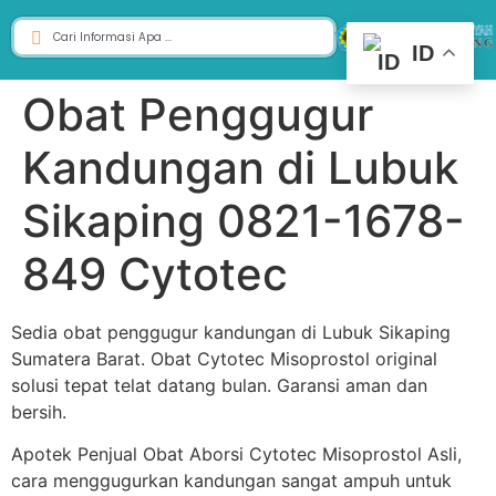
ID
Obat Penggugur
Kandungan di Lubuk
Sikaping 0821-1678-
849 Cytotec
Sedia obat penggugur kandungan di Lubuk Sikaping
Sumatera Barat. Obat Cytotec Misoprostol original
solusi tepat telat datang bulan. Garansi aman dan
bersih.
Apotek Penjual Obat Aborsi Cytotec Misoprostol Asli,
cara menggugurkan kandungan sangat ampuh untuk