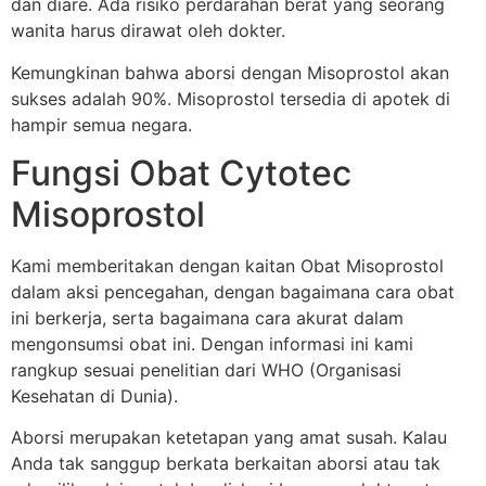
dan diare. Ada risiko perdarahan berat yang seorang
wanita harus dirawat oleh dokter.
Kemungkinan bahwa aborsi dengan Misoprostol akan
sukses adalah 90%. Misoprostol tersedia di apotek di
hampir semua negara.
Fungsi Obat Cytotec
Misoprostol
Kami memberitakan dengan kaitan Obat Misoprostol
dalam aksi pencegahan, dengan bagaimana cara obat
ini berkerja, serta bagaimana cara akurat dalam
mengonsumsi obat ini. Dengan informasi ini kami
rangkup sesuai penelitian dari WHO (Organisasi
Kesehatan di Dunia).
Aborsi merupakan ketetapan yang amat susah. Kalau
Anda tak sanggup berkata berkaitan aborsi atau tak