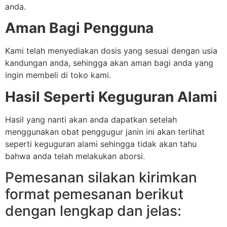
anda.
Aman Bagi Pengguna
Kami telah menyediakan dosis yang sesuai dengan usia
kandungan anda, sehingga akan aman bagi anda yang
ingin membeli di toko kami.
Hasil Seperti Keguguran Alami
Hasil yang nanti akan anda dapatkan setelah
menggunakan obat penggugur janin ini akan terlihat
seperti keguguran alami sehingga tidak akan tahu
bahwa anda telah melakukan aborsi.
Pemesanan silakan kirimkan
format pemesanan berikut
dengan lengkap dan jelas: