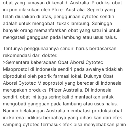
obat yang lumayan di kenal di Australia. Produksi obat
ini pun dilakukan oleh Pfizer Australia. Seperti yang
telah diuraikan di atas, penggunaan cytotec sendiri
adalah untuk mengobati tukak lambung. Sehingga
banyak orang memanfaatkan obat yang satu ini untuk
mengatasi gangguan pada lambung atau usus halus.
Tentunya penggunaannya sendiri harus berdasarkan
rekomendasi dari dokter.
>Sementara keberadaan Obat Aborsi Cytotec
Misoprostol di Indonesia sendiri pada awalnya tidaklah
diproduksi oleh pabrik farmasi lokal. Dulunya Obat
Aborsi Cytotec Misoprostol yang beredar di Indonesia
merupakan produksi Pfizer Australia. Di Indonesia
sendiri, obat ini juga seringkali dimanfaatkan untuk
mengobati gangguan pada lambung atau usus halus.
Namun belakangan Australia membatasi produksi obat
ini karena indikasi berbahaya yang dihasilkan dari efek
samping cytotec termasuk efek bisa menyebabkan janin