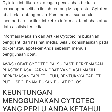
Cytotec ini dikoreksi dengan penelaahan berkala
terhadap penelitian ilmiah tentang Misoprostol Cytotec
obat telat datang bulan. Kami bermaksud untuk
memperbarui artikel ini ketika informasi tambahan atau
data analisis tersedia.
Informasi Makalah dan Artikel Cytotec ini bukanlah
pengganti dari nasihat medis. Selalu konsultasikan pada
dokter atau apoteker Anda sebelum memulai
penggunaan obat.
AWAS : OBAT CYTOTEC PALSU PASTI BERKEMASAN
PLASTIK BIASA, KARNA OBAT YANG ASLI MASIH
BERKEMASAN TABLET UTUH, BENTUKNYA TABLET
PUTIH SEGI ENAM BUKAN BULAT POLOS…!
KEUNTUNGAN
MENGGUNAKAN CYTOTEC
YANG PERLU ANDA KETAHUI