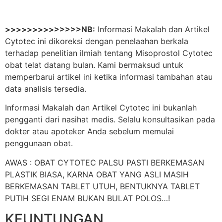
>>>>>>>>>>>>>>NB:
Informasi Makalah dan Artikel
Cytotec ini dikoreksi dengan penelaahan berkala
terhadap penelitian ilmiah tentang Misoprostol Cytotec
obat telat datang bulan. Kami bermaksud untuk
memperbarui artikel ini ketika informasi tambahan atau
data analisis tersedia.
Informasi Makalah dan Artikel Cytotec ini bukanlah
pengganti dari nasihat medis. Selalu konsultasikan pada
dokter atau apoteker Anda sebelum memulai
penggunaan obat.
AWAS : OBAT CYTOTEC PALSU PASTI BERKEMASAN
PLASTIK BIASA, KARNA OBAT YANG ASLI MASIH
BERKEMASAN TABLET UTUH, BENTUKNYA TABLET
PUTIH SEGI ENAM BUKAN BULAT POLOS…!
KEUNTUNGAN