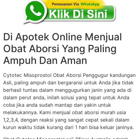
Di Apotek Online Menjual
Obat Aborsi Yang Paling
Ampuh Dan Aman
Cytotec Misoprostol Obat Aborsi Penggugur kandungan
Asli, paling ampuh dan bergaransi untuk Anda jika tidak
berhasil tuntas dalam menggugurkan janin yang ada di
dalam perut anda, inilah solusi yang tepat untuk Anda
coba jika anda sudah mantap dan yakin untuk
melakukannya. Kami menjual obat aborsi murah usia
1,2,3,4, dengan reaksi yang sangat cepat sekali dalam
kurun waktu tidak kurang dari 1 hari bisa keluar janinya.