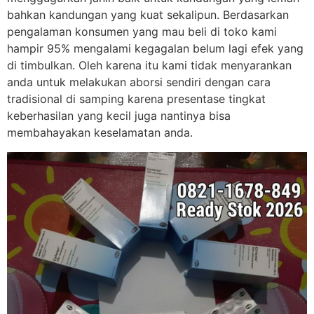
bahkan kandungan yang kuat sekalipun. Berdasarkan
pengalaman konsumen yang mau beli di toko kami
hampir 95% mengalami kegagalan belum lagi efek yang
di timbulkan. Oleh karena itu kami tidak menyarankan
anda untuk melakukan aborsi sendiri dengan cara
tradisional di samping karena presentase tingkat
keberhasilan yang kecil juga nantinya bisa
membahayakan keselamatan anda.