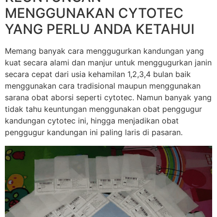
MENGGUNAKAN CYTOTEC
YANG PERLU ANDA KETAHUI
Memang banyak cara menggugurkan kandungan yang
kuat secara alami dan manjur untuk menggugurkan janin
secara cepat dari usia kehamilan 1,2,3,4 bulan baik
menggunakan cara tradisional maupun menggunakan
sarana obat aborsi seperti cytotec. Namun banyak yang
tidak tahu keuntungan menggunakan obat penggugur
kandungan cytotec ini, hingga menjadikan obat
penggugur kandungan ini paling laris di pasaran.