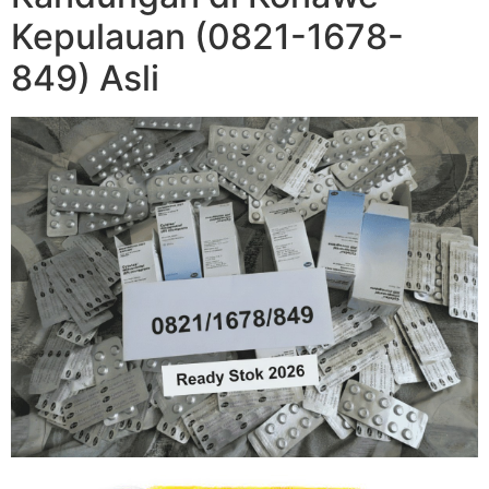
Kepulauan (0821-1678-
849) Asli