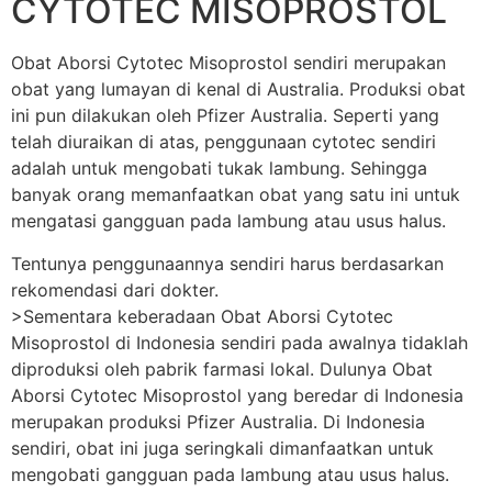
CYTOTEC MISOPROSTOL
Obat Aborsi Cytotec Misoprostol sendiri merupakan
obat yang lumayan di kenal di Australia. Produksi obat
ini pun dilakukan oleh Pfizer Australia. Seperti yang
telah diuraikan di atas, penggunaan cytotec sendiri
adalah untuk mengobati tukak lambung. Sehingga
banyak orang memanfaatkan obat yang satu ini untuk
mengatasi gangguan pada lambung atau usus halus.
Tentunya penggunaannya sendiri harus berdasarkan
rekomendasi dari dokter.
>Sementara keberadaan Obat Aborsi Cytotec
Misoprostol di Indonesia sendiri pada awalnya tidaklah
diproduksi oleh pabrik farmasi lokal. Dulunya Obat
Aborsi Cytotec Misoprostol yang beredar di Indonesia
merupakan produksi Pfizer Australia. Di Indonesia
sendiri, obat ini juga seringkali dimanfaatkan untuk
mengobati gangguan pada lambung atau usus halus.