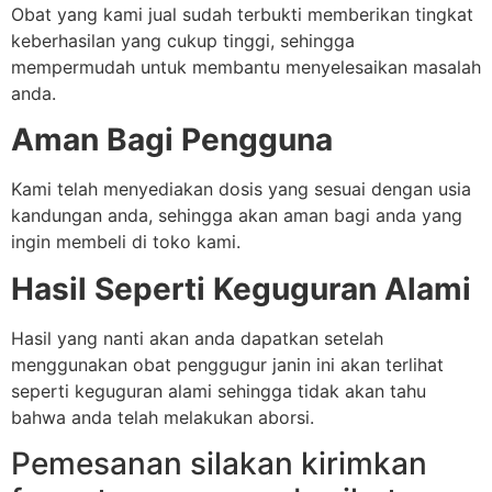
Obat yang kami jual sudah terbukti memberikan tingkat
keberhasilan yang cukup tinggi, sehingga
mempermudah untuk membantu menyelesaikan masalah
anda.
Aman Bagi Pengguna
Kami telah menyediakan dosis yang sesuai dengan usia
kandungan anda, sehingga akan aman bagi anda yang
ingin membeli di toko kami.
Hasil Seperti Keguguran Alami
Hasil yang nanti akan anda dapatkan setelah
menggunakan obat penggugur janin ini akan terlihat
seperti keguguran alami sehingga tidak akan tahu
bahwa anda telah melakukan aborsi.
Pemesanan silakan kirimkan