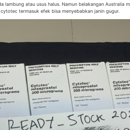
 lambung atau usus halus. Namun belakangan Australia mem
 cytotec termasuk efek bisa menyebabkan janin gugur.