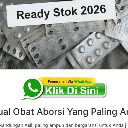
ual Obat Aborsi Yang Paling
andungan Asli, paling ampuh dan bergaransi untuk Anda ji