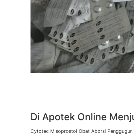
Di Apotek Online Menj
Cytotec Misoprostol Obat Aborsi Penggugur k