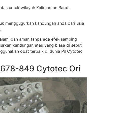
tas untuk wilayah Kalimantan Barat.
tuk menggugurkan kandungan anda dari usia
.
a alami dan aman tanpa ada efek samping
urkan kandungan atau yang biasa di sebut
nggunakan obat terbaik di dunia Pil Cytotec
678-849 Cytotec Ori