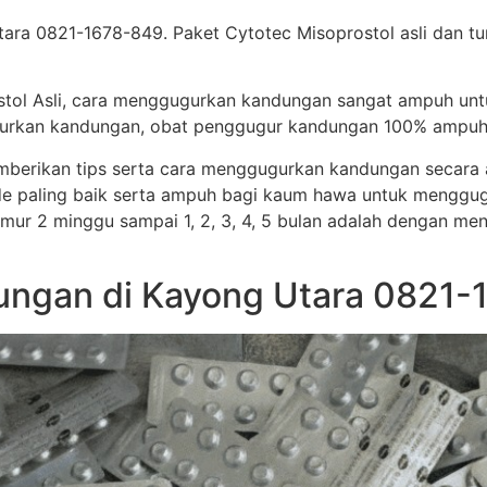
ra 0821-1678-849. Paket Cytotec Misoprostol asli dan tun
stol Asli, cara menggugurkan kandungan sangat ampuh un
ggugurkan kandungan, obat penggugur kandungan 100% ampuh
memberikan tips serta cara menggugurkan kandungan secar
e paling baik serta ampuh bagi kaum hawa untuk menggug
i umur 2 minggu sampai 1, 2, 3, 4, 5 bulan adalah dengan me
ngan di Kayong Utara 0821-1