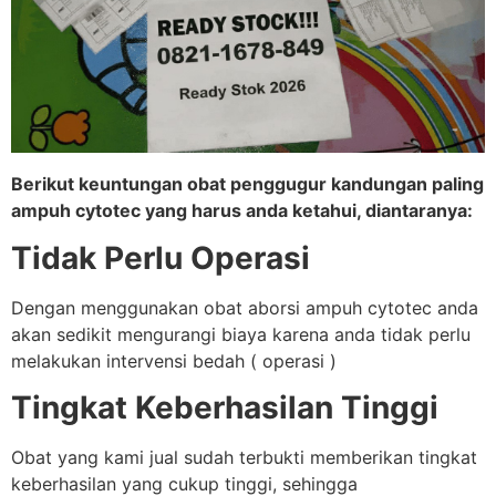
Berikut keuntungan obat penggugur kandungan paling
ampuh cytotec yang harus anda ketahui, diantaranya:
Tidak Perlu Operasi
Dengan menggunakan obat aborsi ampuh cytotec anda
akan sedikit mengurangi biaya karena anda tidak perlu
melakukan intervensi bedah ( operasi )
Tingkat Keberhasilan Tinggi
Obat yang kami jual sudah terbukti memberikan tingkat
keberhasilan yang cukup tinggi, sehingga