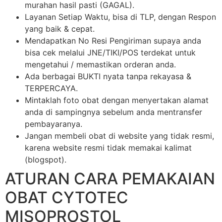
murahan hasil pasti (GAGAL).
Layanan Setiap Waktu, bisa di TLP, dengan Respon
yang baik & cepat.
Mendapatkan No Resi Pengiriman supaya anda
bisa cek melalui JNE/TIKI/POS terdekat untuk
mengetahui / memastikan orderan anda.
Ada berbagai BUKTI nyata tanpa rekayasa &
TERPERCAYA.
Mintaklah foto obat dengan menyertakan alamat
anda di sampingnya sebelum anda mentransfer
pembayaranya.
Jangan membeli obat di website yang tidak resmi,
karena website resmi tidak memakai kalimat
(blogspot).
ATURAN CARA PEMAKAIAN
OBAT CYTOTEC
MISOPROSTOL