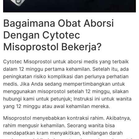
Bagaimana Obat Aborsi
Dengan Cytotec
Misoprostol Bekerja?
Cytotec Misoprostol untuk aborsi medis yang terbaik
dalam 12 minggu pertama kehamilan. Setelah itu, ada
peningkatan risiko komplikasi dan perlunya perhatian
medis. Jika Anda sedang mempertimbangkan untuk
menggunakan misoprostol setelah 12 minggu, silakan
hubungi kami untuk petunjuk; Instruksi ini untuk wanita
yang 12 minggu atau awal kehamilan mereka.
Misoprostol menyebabkan kontraksi rahim. Akibatnya,
rahim mengusir kehamilan. Seorang wanita bisa
mendapatkan kram menyakitkan, kehilangan darah