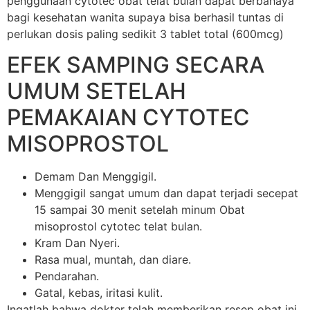
penggunaan cytotec obat telat bulan dapat berbahaya
bagi kesehatan wanita supaya bisa berhasil tuntas di
perlukan dosis paling sedikit 3 tablet total (600mcg)
EFEK SAMPING SECARA
UMUM SETELAH
PEMAKAIAN CYTOTEC
MISOPROSTOL
Demam Dan Menggigil.
Menggigil sangat umum dan dapat terjadi secepat
15 sampai 30 menit setelah minum Obat
misoprostol cytotec telat bulan.
Kram Dan Nyeri.
Rasa mual, muntah, dan diare.
Pendarahan.
Gatal, kebas, iritasi kulit.
Ingatlah bahwa dokter telah memberikan resep obat ini