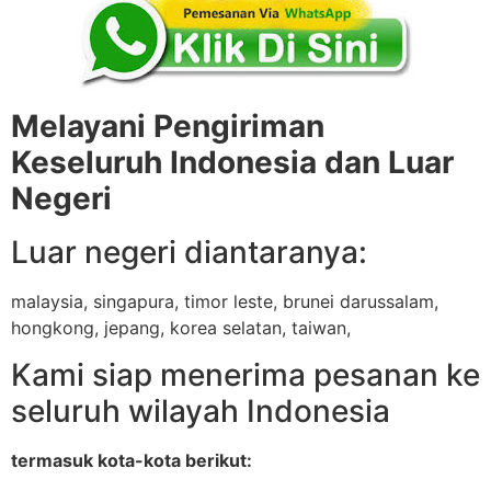
Melayani Pengiriman
Keseluruh Indonesia dan Luar
Negeri
Luar negeri diantaranya:
malaysia, singapura, timor leste, brunei darussalam,
hongkong, jepang, korea selatan, taiwan,
Kami siap menerima pesanan ke
seluruh wilayah Indonesia
termasuk kota-kota berikut: