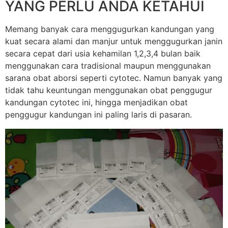
YANG PERLU ANDA KETAHUI
Memang banyak cara menggugurkan kandungan yang
kuat secara alami dan manjur untuk menggugurkan janin
secara cepat dari usia kehamilan 1,2,3,4 bulan baik
menggunakan cara tradisional maupun menggunakan
sarana obat aborsi seperti cytotec. Namun banyak yang
tidak tahu keuntungan menggunakan obat penggugur
kandungan cytotec ini, hingga menjadikan obat
penggugur kandungan ini paling laris di pasaran.