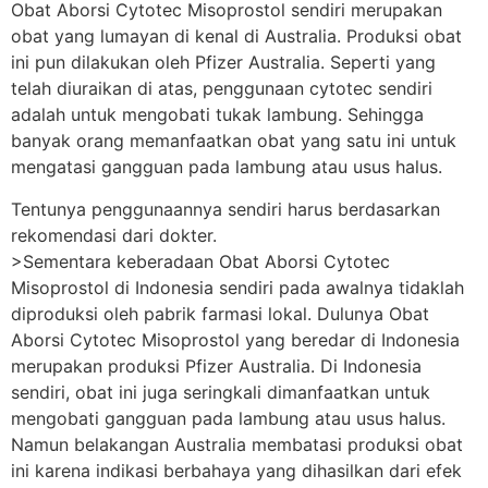
Obat Aborsi Cytotec Misoprostol sendiri merupakan
obat yang lumayan di kenal di Australia. Produksi obat
ini pun dilakukan oleh Pfizer Australia. Seperti yang
telah diuraikan di atas, penggunaan cytotec sendiri
adalah untuk mengobati tukak lambung. Sehingga
banyak orang memanfaatkan obat yang satu ini untuk
mengatasi gangguan pada lambung atau usus halus.
Tentunya penggunaannya sendiri harus berdasarkan
rekomendasi dari dokter.
>Sementara keberadaan Obat Aborsi Cytotec
Misoprostol di Indonesia sendiri pada awalnya tidaklah
diproduksi oleh pabrik farmasi lokal. Dulunya Obat
Aborsi Cytotec Misoprostol yang beredar di Indonesia
merupakan produksi Pfizer Australia. Di Indonesia
sendiri, obat ini juga seringkali dimanfaatkan untuk
mengobati gangguan pada lambung atau usus halus.
Namun belakangan Australia membatasi produksi obat
ini karena indikasi berbahaya yang dihasilkan dari efek