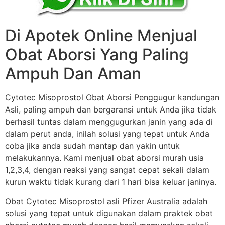
Di Apotek Online Menjual
Obat Aborsi Yang Paling
Ampuh Dan Aman
Cytotec Misoprostol Obat Aborsi Penggugur kandungan
Asli, paling ampuh dan bergaransi untuk Anda jika tidak
berhasil tuntas dalam menggugurkan janin yang ada di
dalam perut anda, inilah solusi yang tepat untuk Anda
coba jika anda sudah mantap dan yakin untuk
melakukannya. Kami menjual obat aborsi murah usia
1,2,3,4, dengan reaksi yang sangat cepat sekali dalam
kurun waktu tidak kurang dari 1 hari bisa keluar janinya.
Obat Cytotec Misoprostol asli Pfizer Australia adalah
solusi yang tepat untuk digunakan dalam praktek obat