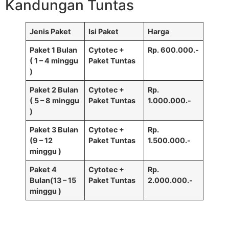
Kandungan Tuntas
Jenis Paket
Isi Paket
Harga
Paket 1 Bulan
Cytotec +
Rp. 600.000.-
( 1 – 4 minggu
Paket Tuntas
)
Paket 2 Bulan
Cytotec +
Rp.
( 5 – 8 minggu
Paket Tuntas
1.000.000.-
)
Paket 3 Bulan
Cytotec +
Rp.
(9 – 12
Paket Tuntas
1.500.000.-
minggu )
Paket 4
Cytotec +
Rp.
Bulan(13 – 15
Paket Tuntas
2.000.000.-
minggu )