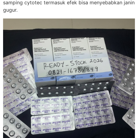
samping cytotec termasuk efek bisa menyebabkan janin
gugur.