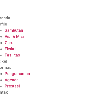
randa
ofile
Sambutan
Visi & Misi
Guru
Ekskul
Fasilitas
tikel
formasi
Pengumuman
Agenda
Prestasi
ntak