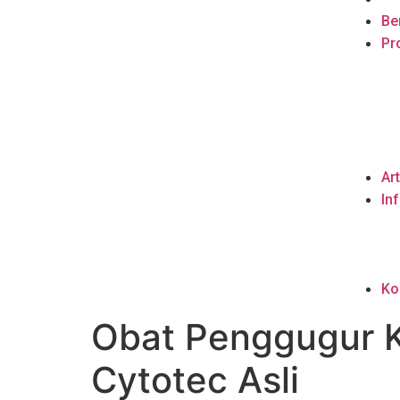
Be
Pro
Art
In
Ko
Obat Penggugur 
Cytotec Asli