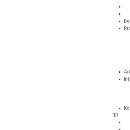
Be
Pr
Ar
In
Ko