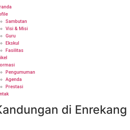
randa
file
Sambutan
Visi & Misi
Guru
Ekskul
Fasilitas
ikel
formasi
Pengumuman
Agenda
Prestasi
ntak
Kandungan di Enrekang