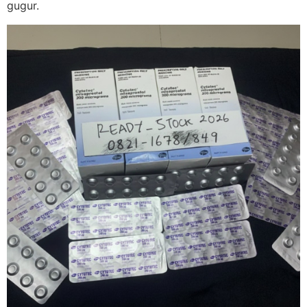
gugur.