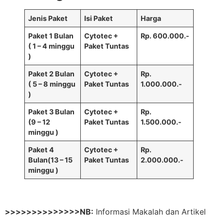
Jenis Paket
Isi Paket
Harga
Paket 1 Bulan
Cytotec +
Rp. 600.000.-
( 1 – 4 minggu
Paket Tuntas
)
Paket 2 Bulan
Cytotec +
Rp.
( 5 – 8 minggu
Paket Tuntas
1.000.000.-
)
Paket 3 Bulan
Cytotec +
Rp.
(9 – 12
Paket Tuntas
1.500.000.-
minggu )
Paket 4
Cytotec +
Rp.
Bulan(13 – 15
Paket Tuntas
2.000.000.-
minggu )
>>>>>>>>>>>>>>NB:
Informasi Makalah dan Artikel