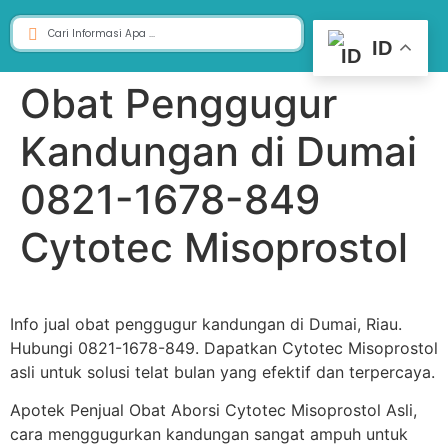
ID
Obat Penggugur
Kandungan di Dumai
0821-1678-849
Cytotec Misoprostol
Info jual obat penggugur kandungan di Dumai, Riau.
Hubungi 0821-1678-849. Dapatkan Cytotec Misoprostol
asli untuk solusi telat bulan yang efektif dan terpercaya.
Apotek Penjual Obat Aborsi Cytotec Misoprostol Asli,
cara menggugurkan kandungan sangat ampuh untuk