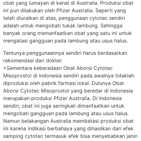
obat yang lumayan di kenal di Australia. Produksi obat
ini pun dilakukan oleh Pfizer Australia. Seperti yang
telah diuraikan di atas, penggunaan cytotec sendiri
adalah untuk mengobati tukak lambung. Sehingga
banyak orang memanfaatkan obat yang satu ini untuk
mengatasi gangguan pada lambung atau usus halus.
Tentunya penggunaannya sendiri harus berdasarkan
rekomendasi dari dokter.
>Sementara keberadaan Obat Aborsi Cytotec
Misoprostol di Indonesia sendiri pada awalnya tidaklah
diproduksi oleh pabrik farmasi lokal. Dulunya Obat
Aborsi Cytotec Misoprostol yang beredar di Indonesia
merupakan produksi Pfizer Australia. Di Indonesia
sendiri, obat ini juga seringkali dimanfaatkan untuk
mengobati gangguan pada lambung atau usus halus.
Namun belakangan Australia membatasi produksi obat
ini karena indikasi berbahaya yang dihasilkan dari efek
samping cytotec termasuk efek bisa menyebabkan janin