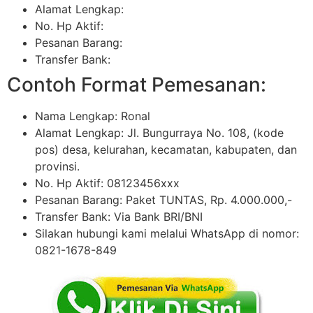
Alamat Lengkap:
No. Hp Aktif:
Pesanan Barang:
Transfer Bank:
Contoh Format Pemesanan:
Nama Lengkap: Ronal
Alamat Lengkap: Jl. Bungurraya No. 108, (kode
pos) desa, kelurahan, kecamatan, kabupaten, dan
provinsi.
No. Hp Aktif: 08123456xxx
Pesanan Barang: Paket TUNTAS, Rp. 4.000.000,-
Transfer Bank: Via Bank BRI/BNI
Silakan hubungi kami melalui WhatsApp di nomor:
0821-1678-849