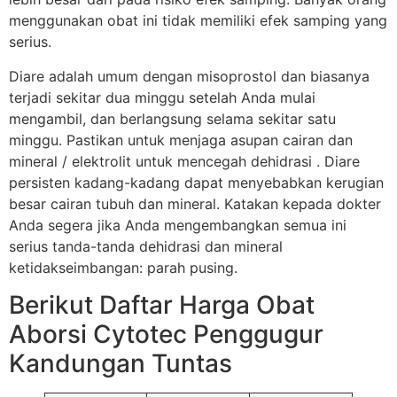
menggunakan obat ini tidak memiliki efek samping yang
serius.
Diare adalah umum dengan misoprostol dan biasanya
terjadi sekitar dua minggu setelah Anda mulai
mengambil, dan berlangsung selama sekitar satu
minggu. Pastikan untuk menjaga asupan cairan dan
mineral / elektrolit untuk mencegah dehidrasi . Diare
persisten kadang-kadang dapat menyebabkan kerugian
besar cairan tubuh dan mineral. Katakan kepada dokter
Anda segera jika Anda mengembangkan semua ini
serius tanda-tanda dehidrasi dan mineral
ketidakseimbangan: parah pusing.
Berikut Daftar Harga Obat
Aborsi Cytotec Penggugur
Kandungan Tuntas