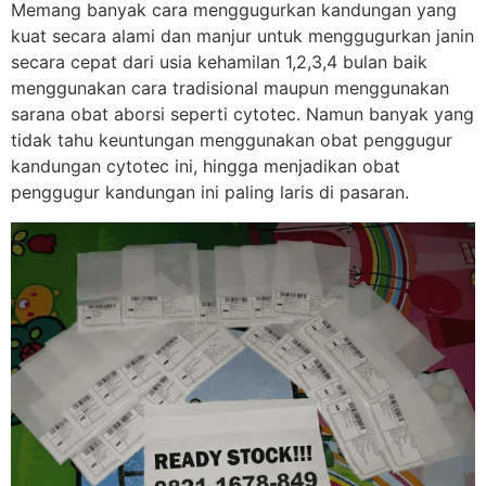
Memang banyak cara menggugurkan kandungan yang
kuat secara alami dan manjur untuk menggugurkan janin
secara cepat dari usia kehamilan 1,2,3,4 bulan baik
menggunakan cara tradisional maupun menggunakan
sarana obat aborsi seperti cytotec. Namun banyak yang
tidak tahu keuntungan menggunakan obat penggugur
kandungan cytotec ini, hingga menjadikan obat
penggugur kandungan ini paling laris di pasaran.