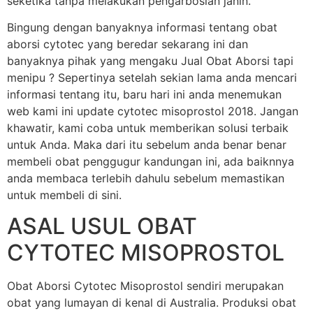
seketika tanpa melakukan pengarbosian janin.
Bingung dengan banyaknya informasi tentang obat
aborsi cytotec yang beredar sekarang ini dan
banyaknya pihak yang mengaku Jual Obat Aborsi tapi
menipu ? Sepertinya setelah sekian lama anda mencari
informasi tentang itu, baru hari ini anda menemukan
web kami ini update cytotec misoprostol 2018. Jangan
khawatir, kami coba untuk memberikan solusi terbaik
untuk Anda. Maka dari itu sebelum anda benar benar
membeli obat penggugur kandungan ini, ada baiknnya
anda membaca terlebih dahulu sebelum memastikan
untuk membeli di sini.
ASAL USUL OBAT
CYTOTEC MISOPROSTOL
Obat Aborsi Cytotec Misoprostol sendiri merupakan
obat yang lumayan di kenal di Australia. Produksi obat