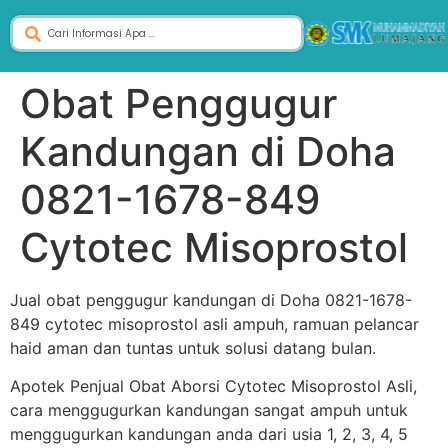
Obat Penggugur
Kandungan di Doha
0821-1678-849
Cytotec Misoprostol
Jual obat penggugur kandungan di Doha 0821-1678-
849 cytotec misoprostol asli ampuh, ramuan pelancar
haid aman dan tuntas untuk solusi datang bulan.
Apotek Penjual Obat Aborsi Cytotec Misoprostol Asli,
cara menggugurkan kandungan sangat ampuh untuk
menggugurkan kandungan anda dari usia 1, 2, 3, 4, 5