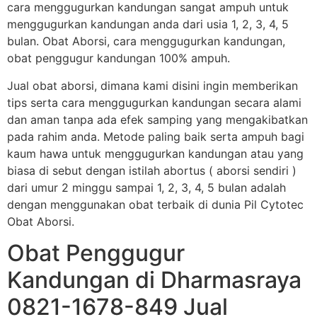
cara menggugurkan kandungan sangat ampuh untuk
menggugurkan kandungan anda dari usia 1, 2, 3, 4, 5
bulan. Obat Aborsi, cara menggugurkan kandungan,
obat penggugur kandungan 100% ampuh.
Jual obat aborsi, dimana kami disini ingin memberikan
tips serta cara menggugurkan kandungan secara alami
dan aman tanpa ada efek samping yang mengakibatkan
pada rahim anda. Metode paling baik serta ampuh bagi
kaum hawa untuk menggugurkan kandungan atau yang
biasa di sebut dengan istilah abortus ( aborsi sendiri )
dari umur 2 minggu sampai 1, 2, 3, 4, 5 bulan adalah
dengan menggunakan obat terbaik di dunia Pil Cytotec
Obat Aborsi.
Obat Penggugur
Kandungan di Dharmasraya
0821-1678-849 Jual