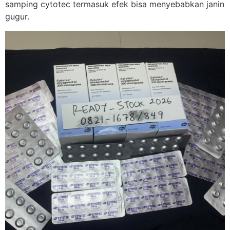
samping cytotec termasuk efek bisa menyebabkan janin
gugur.