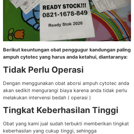
Berikut keuntungan obat penggugur kandungan paling
ampuh cytotec yang harus anda ketahui, diantaranya:
Tidak Perlu Operasi
Dengan menggunakan obat aborsi ampuh cytotec anda
akan sedikit mengurangi biaya karena anda tidak perlu
melakukan intervensi bedah ( operasi )
Tingkat Keberhasilan Tinggi
Obat yang kami jual sudah terbukti memberikan tingkat
keberhasilan yang cukup tinggi, sehingga