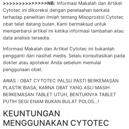
>>>>>>>>>>>>>>NB:
Informasi Makalah dan Artikel
Cytotec ini dikoreksi dengan penelaahan berkala
terhadap penelitian ilmiah tentang Misoprostol Cytotec
obat telat datang bulan. Kami bermaksud untuk
memperbarui artikel ini ketika informasi tambahan atau
data analisis tersedia.
Informasi Makalah dan Artikel Cytotec ini bukanlah
pengganti dari nasihat medis. Selalu konsultasikan pada
dokter atau apoteker Anda sebelum memulai
penggunaan obat.
AWAS : OBAT CYTOTEC PALSU PASTI BERKEMASAN
PLASTIK BIASA, KARNA OBAT YANG ASLI MASIH
BERKEMASAN TABLET UTUH, BENTUKNYA TABLET
PUTIH SEGI ENAM BUKAN BULAT POLOS…!
KEUNTUNGAN
MENGGUNAKAN CYTOTEC