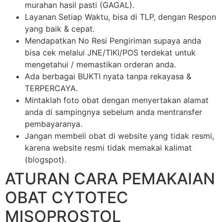
murahan hasil pasti (GAGAL).
Layanan Setiap Waktu, bisa di TLP, dengan Respon
yang baik & cepat.
Mendapatkan No Resi Pengiriman supaya anda
bisa cek melalui JNE/TIKI/POS terdekat untuk
mengetahui / memastikan orderan anda.
Ada berbagai BUKTI nyata tanpa rekayasa &
TERPERCAYA.
Mintaklah foto obat dengan menyertakan alamat
anda di sampingnya sebelum anda mentransfer
pembayaranya.
Jangan membeli obat di website yang tidak resmi,
karena website resmi tidak memakai kalimat
(blogspot).
ATURAN CARA PEMAKAIAN
OBAT CYTOTEC
MISOPROSTOL