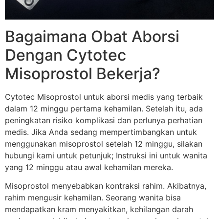
Bagaimana Obat Aborsi
Dengan Cytotec
Misoprostol Bekerja?
Cytotec Misoprostol untuk aborsi medis yang terbaik
dalam 12 minggu pertama kehamilan. Setelah itu, ada
peningkatan risiko komplikasi dan perlunya perhatian
medis. Jika Anda sedang mempertimbangkan untuk
menggunakan misoprostol setelah 12 minggu, silakan
hubungi kami untuk petunjuk; Instruksi ini untuk wanita
yang 12 minggu atau awal kehamilan mereka.
Misoprostol menyebabkan kontraksi rahim. Akibatnya,
rahim mengusir kehamilan. Seorang wanita bisa
mendapatkan kram menyakitkan, kehilangan darah