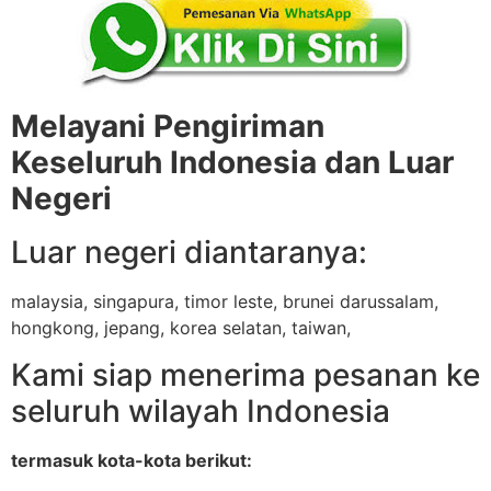
Melayani Pengiriman
Keseluruh Indonesia dan Luar
Negeri
Luar negeri diantaranya:
malaysia, singapura, timor leste, brunei darussalam,
hongkong, jepang, korea selatan, taiwan,
Kami siap menerima pesanan ke
seluruh wilayah Indonesia
termasuk kota-kota berikut: