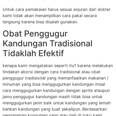
Untuk cara pemakaian harus sesuai anjuran dari dokter
kami tidak akan menampilkan cara pakai secara
langsung karena bisa disalah gunakan.
Obat Penggugur
Kandungan Tradisional
Tidaklah Efektif
kenapa kami mengatakan seperti itu? karena melakukan
tindakan aborsi dengan cara tradisional atau obat
penggugur tradisional yang memanfaatkan makanan /
minuman yang bisa menggugurkan kandungan misal
cara menggugurkan kandungan dengan sprite ataupun
jamu penggugur kandungan masih tidak bisa untuk
menggugurkan janin baik untuk kandungan yang lemah
bahkan kandungan yang kuat sekalipun. Berdasarkan
pengalaman konsumen yang mau beli di toko kami