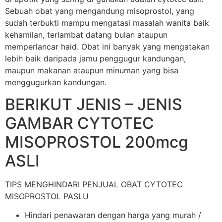
Sebuah obat yang mengandung misoprostol, yang
sudah terbukti mampu mengatasi masalah wanita baik
kehamilan, terlambat datang bulan ataupun
memperlancar haid. Obat ini banyak yang mengatakan
lebih baik daripada jamu penggugur kandungan,
maupun makanan ataupun minuman yang bisa
menggugurkan kandungan.
BERIKUT JENIS – JENIS
GAMBAR CYTOTEC
MISOPROSTOL 200mcg
ASLI
TIPS MENGHINDARI PENJUAL OBAT CYTOTEC
MISOPROSTOL PASLU
Hindari penawaran dengan harga yang murah /