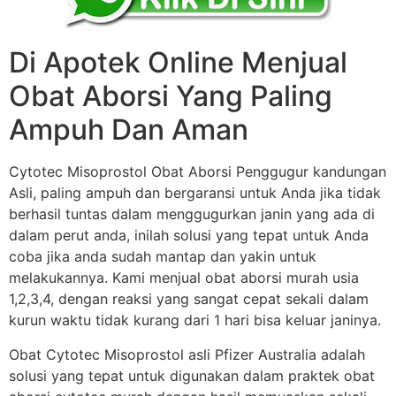
Di Apotek Online Menjual
Obat Aborsi Yang Paling
Ampuh Dan Aman
Cytotec Misoprostol Obat Aborsi Penggugur kandungan
Asli, paling ampuh dan bergaransi untuk Anda jika tidak
berhasil tuntas dalam menggugurkan janin yang ada di
dalam perut anda, inilah solusi yang tepat untuk Anda
coba jika anda sudah mantap dan yakin untuk
melakukannya. Kami menjual obat aborsi murah usia
1,2,3,4, dengan reaksi yang sangat cepat sekali dalam
kurun waktu tidak kurang dari 1 hari bisa keluar janinya.
Obat Cytotec Misoprostol asli Pfizer Australia adalah
solusi yang tepat untuk digunakan dalam praktek obat