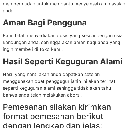
mempermudah untuk membantu menyelesaikan masalah
anda.
Aman Bagi Pengguna
Kami telah menyediakan dosis yang sesuai dengan usia
kandungan anda, sehingga akan aman bagi anda yang
ingin membeli di toko kami.
Hasil Seperti Keguguran Alami
Hasil yang nanti akan anda dapatkan setelah
menggunakan obat penggugur janin ini akan terlihat
seperti keguguran alami sehingga tidak akan tahu
bahwa anda telah melakukan aborsi.
Pemesanan silakan kirimkan
format pemesanan berikut
dengan lengkap dan jelas: