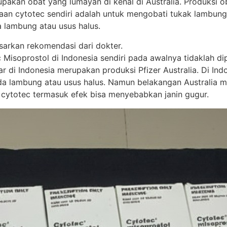
akan obat yang lumayan di kenal di Australia. Produksi oba
unaan cytotec sendiri adalah untuk mengobati tukak lamb
 lambung atau usus halus.
sarkan rekomendasi dari dokter.
soprostol di Indonesia sendiri pada awalnya tidaklah dipr
di Indonesia merupakan produksi Pfizer Australia. Di Indone
 lambung atau usus halus. Namun belakangan Australia mem
 cytotec termasuk efek bisa menyebabkan janin gugur.