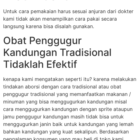
Untuk cara pemakaian harus sesuai anjuran dari dokter
kami tidak akan menampilkan cara pakai secara
langsung karena bisa disalah gunakan.
Obat Penggugur
Kandungan Tradisional
Tidaklah Efektif
kenapa kami mengatakan seperti itu? karena melakukan
tindakan aborsi dengan cara tradisional atau obat
penggugur tradisional yang memanfaatkan makanan /
minuman yang bisa menggugurkan kandungan misal
cara menggugurkan kandungan dengan sprite ataupun
jamu penggugur kandungan masih tidak bisa untuk
menggugurkan janin baik untuk kandungan yang lemah
bahkan kandungan yang kuat sekalipun. Berdasarkan
pengalaman konsumen yang mau beli di toko kami