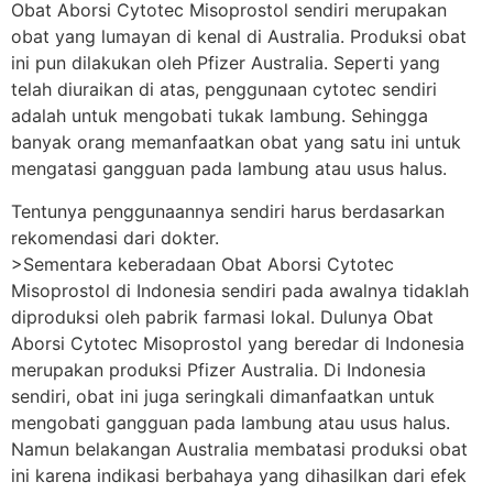
Obat Aborsi Cytotec Misoprostol sendiri merupakan
obat yang lumayan di kenal di Australia. Produksi obat
ini pun dilakukan oleh Pfizer Australia. Seperti yang
telah diuraikan di atas, penggunaan cytotec sendiri
adalah untuk mengobati tukak lambung. Sehingga
banyak orang memanfaatkan obat yang satu ini untuk
mengatasi gangguan pada lambung atau usus halus.
Tentunya penggunaannya sendiri harus berdasarkan
rekomendasi dari dokter.
>Sementara keberadaan Obat Aborsi Cytotec
Misoprostol di Indonesia sendiri pada awalnya tidaklah
diproduksi oleh pabrik farmasi lokal. Dulunya Obat
Aborsi Cytotec Misoprostol yang beredar di Indonesia
merupakan produksi Pfizer Australia. Di Indonesia
sendiri, obat ini juga seringkali dimanfaatkan untuk
mengobati gangguan pada lambung atau usus halus.
Namun belakangan Australia membatasi produksi obat
ini karena indikasi berbahaya yang dihasilkan dari efek