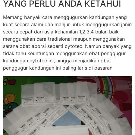
YANG PERLU ANDA KETAHUI
Memang banyak cara menggugurkan kandungan yang
kuat secara alami dan manjur untuk menggugurkan janin
secara cepat dari usia kehamilan 1,2,3,4 bulan baik
menggunakan cara tradisional maupun menggunakan
sarana obat aborsi seperti cytotec. Namun banyak yang
tidak tahu keuntungan menggunakan obat penggugur
kandungan cytotec ini, hingga menjadikan obat
penggugur kandungan ini paling laris di pasaran.