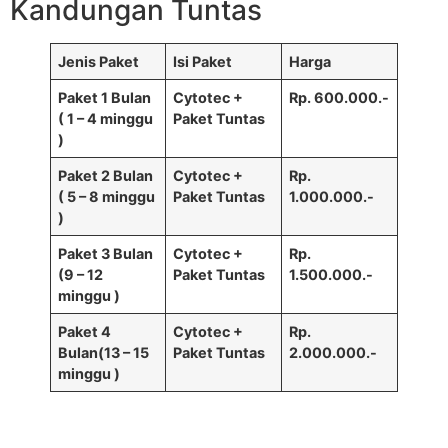
Kandungan Tuntas
Jenis Paket
Isi Paket
Harga
Paket 1 Bulan
Cytotec +
Rp. 600.000.-
( 1 – 4 minggu
Paket Tuntas
)
Paket 2 Bulan
Cytotec +
Rp.
( 5 – 8 minggu
Paket Tuntas
1.000.000.-
)
Paket 3 Bulan
Cytotec +
Rp.
(9 – 12
Paket Tuntas
1.500.000.-
minggu )
Paket 4
Cytotec +
Rp.
Bulan(13 – 15
Paket Tuntas
2.000.000.-
minggu )