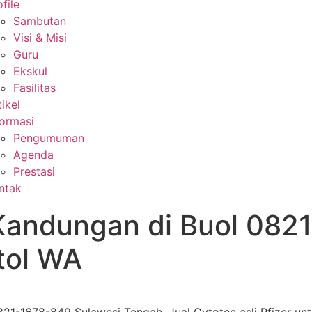
file
Sambutan
Visi & Misi
Guru
Ekskul
Fasilitas
tikel
formasi
Pengumuman
Agenda
Prestasi
ntak
Kandungan di Buol 082
tol WA