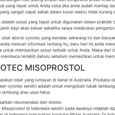
olusi yang tepat untuk Anda coba jika anda sudah mantap d
 yang sangat cepat sekali dalam kurun waktu tidak kurang dar
ia adalah solusi yang tepat untuk digunakan dalam praktek 
anin bayi akan keluar seketika tanpa melakukan pengarbos
 obat aborsi cytotec yang beredar sekarang ini dan banya
 anda mencari informasi tentang itu, baru hari ini anda m
a untuk memberikan solusi terbaik untuk Anda. Maka dari 
 membaca terlebih dahulu sebelum memastikan untuk membel
TOTEC MISOPROSTOL
akan obat yang lumayan di kenal di Australia. Produksi oba
unaan cytotec sendiri adalah untuk mengobati tukak lamb
 lambung atau usus halus.
sarkan rekomendasi dari dokter.
soprostol di Indonesia sendiri pada awalnya tidaklah dipr
di Indonesia merupakan produksi Pfizer Australia. Di Indone