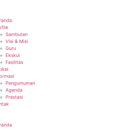
randa
file
Sambutan
Visi & Misi
Guru
Ekskul
Fasilitas
tikel
formasi
Pengumuman
Agenda
Prestasi
ntak
randa