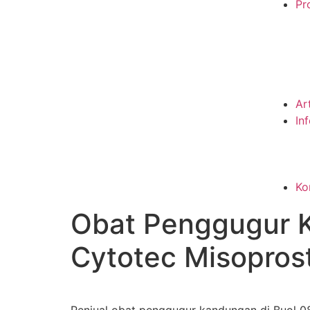
Pro
Ar
In
Ko
Obat Penggugur 
Cytotec Misopros