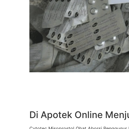
Di Apotek Online Menj
Cytotec Misoprostol Obat Aborsi Penggugur k