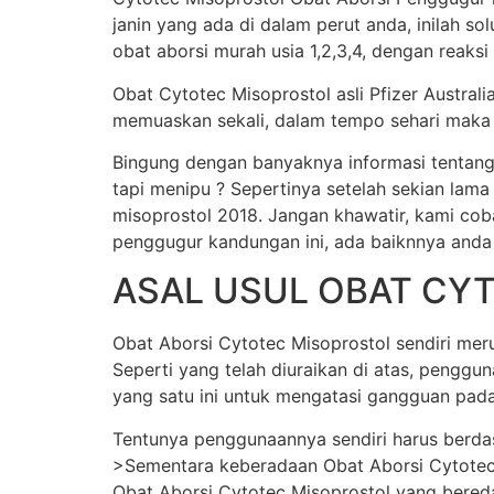
janin yang ada di dalam perut anda, inilah s
obat aborsi murah usia 1,2,3,4, dengan reaksi
Obat Cytotec Misoprostol asli Pfizer Austral
memuaskan sekali, dalam tempo sehari maka j
Bingung dengan banyaknya informasi tentang
tapi menipu ? Sepertinya setelah sekian lama
misoprostol 2018. Jangan khawatir, kami cob
penggugur kandungan ini, ada baiknnya anda
ASAL USUL OBAT CY
Obat Aborsi Cytotec Misoprostol sendiri merup
Seperti yang telah diuraikan di atas, pengg
yang satu ini untuk mengatasi gangguan pada
Tentunya penggunaannya sendiri harus berda
>Sementara keberadaan Obat Aborsi Cytotec Mi
Obat Aborsi Cytotec Misoprostol yang beredar 