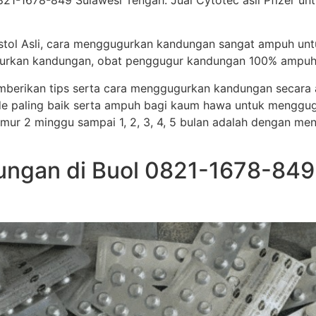
1-1678-849 Sulawesi Tengah. Jual Cytotec asli Pfizer untu
stol Asli, cara menggugurkan kandungan sangat ampuh un
ggugurkan kandungan, obat penggugur kandungan 100% ampuh
memberikan tips serta cara menggugurkan kandungan secar
e paling baik serta ampuh bagi kaum hawa untuk menggug
i umur 2 minggu sampai 1, 2, 3, 4, 5 bulan adalah dengan me
ngan di Buol 0821-1678-849 