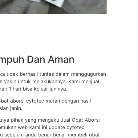
 Ampuh Dan Aman
ka tidak berhasil tuntas dalam menggugurkan
an yakin untuk melakukannya. Kami menjual
i 1 hari bisa keluar janinya.
obat aborsi cytotec murah dengan hasil
ian janin.
knya pihak yang mengaku Jual Obat Aborsi
enemukan web kami ini update cytotec
itu sebelum anda benar benar membeli obat