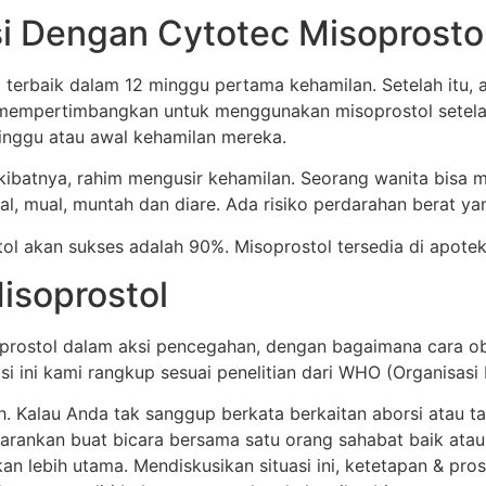
 Dengan Cytotec Misoprostol
 terbaik dalam 12 minggu pertama kehamilan. Setelah itu, 
 mempertimbangkan untuk menggunakan misoprostol setelah
 minggu atau awal kehamilan mereka.
kibatnya, rahim mengusir kehamilan. Seorang wanita bisa
al, mual, muntah dan diare. Ada risiko perdarahan berat ya
l akan sukses adalah 90%. Misoprostol tersedia di apotek
isoprostol
rostol dalam aksi pencegahan, dengan bagaimana cara obat
 ini kami rangkup sesuai penelitian dari WHO (Organisasi 
 Kalau Anda tak sanggup berkata berkaitan aborsi atau tak
arankan buat bicara bersama satu orang sahabat baik ata
an lebih utama. Mendiskusikan situasi ini, ketetapan & pros