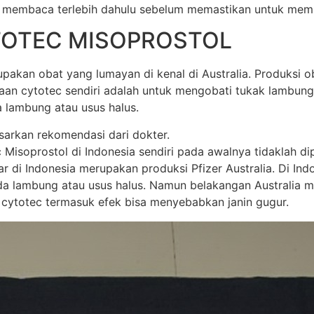
 membaca terlebih dahulu sebelum memastikan untuk membel
TOTEC MISOPROSTOL
akan obat yang lumayan di kenal di Australia. Produksi oba
unaan cytotec sendiri adalah untuk mengobati tukak lamb
 lambung atau usus halus.
sarkan rekomendasi dari dokter.
soprostol di Indonesia sendiri pada awalnya tidaklah dipr
di Indonesia merupakan produksi Pfizer Australia. Di Indone
 lambung atau usus halus. Namun belakangan Australia mem
 cytotec termasuk efek bisa menyebabkan janin gugur.