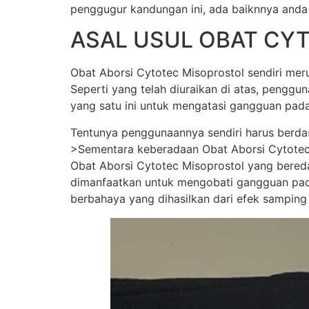
penggugur kandungan ini, ada baiknnya anda
ASAL USUL OBAT CY
Obat Aborsi Cytotec Misoprostol sendiri merup
Seperti yang telah diuraikan di atas, pengg
yang satu ini untuk mengatasi gangguan pada
Tentunya penggunaannya sendiri harus berda
>Sementara keberadaan Obat Aborsi Cytotec Mi
Obat Aborsi Cytotec Misoprostol yang beredar 
dimanfaatkan untuk mengobati gangguan pada
berbahaya yang dihasilkan dari efek samping