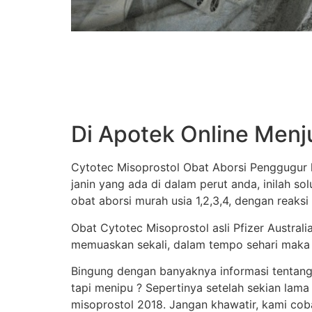
Di Apotek Online Menj
Cytotec Misoprostol Obat Aborsi Penggugur k
janin yang ada di dalam perut anda, inilah s
obat aborsi murah usia 1,2,3,4, dengan reaksi
Obat Cytotec Misoprostol asli Pfizer Austral
memuaskan sekali, dalam tempo sehari maka j
Bingung dengan banyaknya informasi tentang
tapi menipu ? Sepertinya setelah sekian lama
misoprostol 2018. Jangan khawatir, kami cob