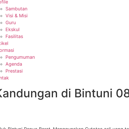
file
Sambutan
Visi & Misi
Guru
Ekskul
Fasilitas
tikel
formasi
Pengumuman
Agenda
Prestasi
ntak
andungan di Bintuni 0