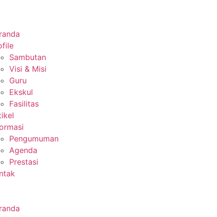
randa
file
Sambutan
Visi & Misi
Guru
Ekskul
Fasilitas
tikel
formasi
Pengumuman
Agenda
Prestasi
ntak
randa