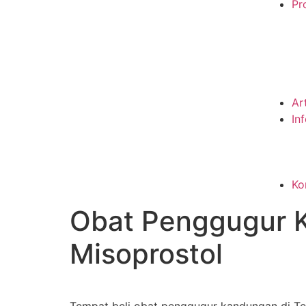
Pro
Ar
In
Ko
Obat Penggugur K
Misoprostol