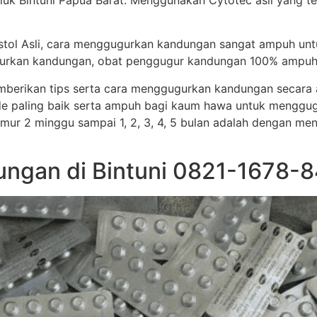
uk Bintuni Papua Barat. Menggunakan Cytotec asli yang t
stol Asli, cara menggugurkan kandungan sangat ampuh un
ggugurkan kandungan, obat penggugur kandungan 100% ampuh
memberikan tips serta cara menggugurkan kandungan secar
e paling baik serta ampuh bagi kaum hawa untuk menggug
i umur 2 minggu sampai 1, 2, 3, 4, 5 bulan adalah dengan me
ngan di Bintuni 0821-1678-84