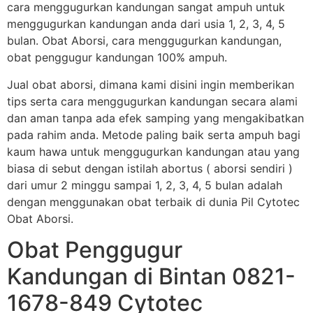
cara menggugurkan kandungan sangat ampuh untuk
menggugurkan kandungan anda dari usia 1, 2, 3, 4, 5
bulan. Obat Aborsi, cara menggugurkan kandungan,
obat penggugur kandungan 100% ampuh.
Jual obat aborsi, dimana kami disini ingin memberikan
tips serta cara menggugurkan kandungan secara alami
dan aman tanpa ada efek samping yang mengakibatkan
pada rahim anda. Metode paling baik serta ampuh bagi
kaum hawa untuk menggugurkan kandungan atau yang
biasa di sebut dengan istilah abortus ( aborsi sendiri )
dari umur 2 minggu sampai 1, 2, 3, 4, 5 bulan adalah
dengan menggunakan obat terbaik di dunia Pil Cytotec
Obat Aborsi.
Obat Penggugur
Kandungan di Bintan 0821-
1678-849 Cytotec