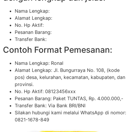
Nama Lengkap:
Alamat Lengkap:
No. Hp Aktif:
Pesanan Barang:
Transfer Bank:
Contoh Format Pemesanan:
Nama Lengkap: Ronal
Alamat Lengkap: Jl. Bungurraya No. 108, (kode
pos) desa, kelurahan, kecamatan, kabupaten, dan
provinsi.
No. Hp Aktif: 08123456xxx
Pesanan Barang: Paket TUNTAS, Rp. 4.000.000,-
Transfer Bank: Via Bank BRI/BNI
Silakan hubungi kami melalui WhatsApp di nomor:
0821-1678-849