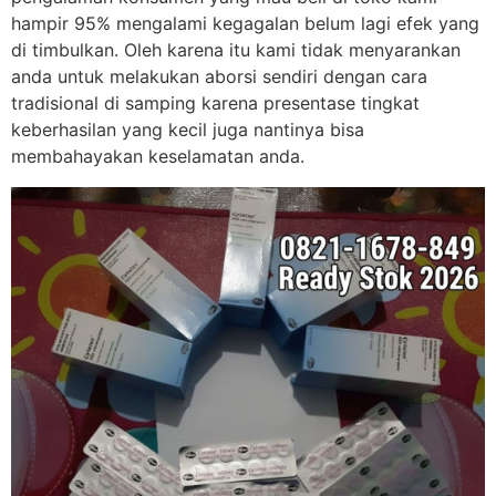
hampir 95% mengalami kegagalan belum lagi efek yang
di timbulkan. Oleh karena itu kami tidak menyarankan
anda untuk melakukan aborsi sendiri dengan cara
tradisional di samping karena presentase tingkat
keberhasilan yang kecil juga nantinya bisa
membahayakan keselamatan anda.