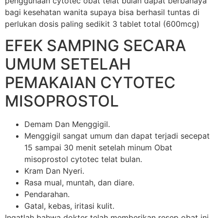
penggunaan cytotec obat telat bulan dapat berbahaya
bagi kesehatan wanita supaya bisa berhasil tuntas di
perlukan dosis paling sedikit 3 tablet total (600mcg)
EFEK SAMPING SECARA
UMUM SETELAH
PEMAKAIAN CYTOTEC
MISOPROSTOL
Demam Dan Menggigil.
Menggigil sangat umum dan dapat terjadi secepat
15 sampai 30 menit setelah minum Obat
misoprostol cytotec telat bulan.
Kram Dan Nyeri.
Rasa mual, muntah, dan diare.
Pendarahan.
Gatal, kebas, iritasi kulit.
Ingatlah bahwa dokter telah memberikan resep obat ini