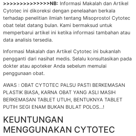
>>>>>>>>>>>>>>NB:
Informasi Makalah dan Artikel
Cytotec ini dikoreksi dengan penelaahan berkala
terhadap penelitian ilmiah tentang Misoprostol Cytotec
obat telat datang bulan. Kami bermaksud untuk
memperbarui artikel ini ketika informasi tambahan atau
data analisis tersedia.
Informasi Makalah dan Artikel Cytotec ini bukanlah
pengganti dari nasihat medis. Selalu konsultasikan pada
dokter atau apoteker Anda sebelum memulai
penggunaan obat.
AWAS : OBAT CYTOTEC PALSU PASTI BERKEMASAN
PLASTIK BIASA, KARNA OBAT YANG ASLI MASIH
BERKEMASAN TABLET UTUH, BENTUKNYA TABLET
PUTIH SEGI ENAM BUKAN BULAT POLOS…!
KEUNTUNGAN
MENGGUNAKAN CYTOTEC