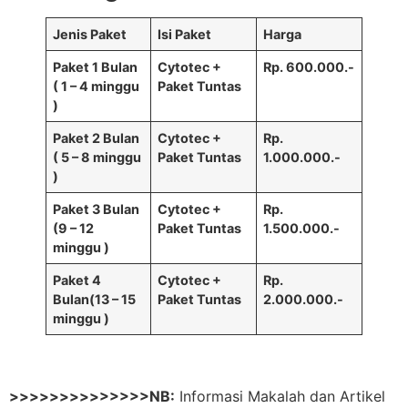
Jenis Paket
Isi Paket
Harga
Paket 1 Bulan
Cytotec +
Rp. 600.000.-
( 1 – 4 minggu
Paket Tuntas
)
Paket 2 Bulan
Cytotec +
Rp.
( 5 – 8 minggu
Paket Tuntas
1.000.000.-
)
Paket 3 Bulan
Cytotec +
Rp.
(9 – 12
Paket Tuntas
1.500.000.-
minggu )
Paket 4
Cytotec +
Rp.
Bulan(13 – 15
Paket Tuntas
2.000.000.-
minggu )
>>>>>>>>>>>>>>NB:
Informasi Makalah dan Artikel