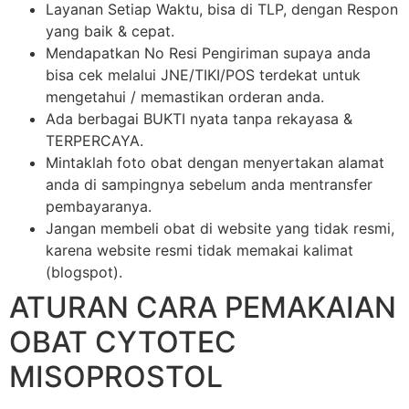
Layanan Setiap Waktu, bisa di TLP, dengan Respon
yang baik & cepat.
Mendapatkan No Resi Pengiriman supaya anda
bisa cek melalui JNE/TIKI/POS terdekat untuk
mengetahui / memastikan orderan anda.
Ada berbagai BUKTI nyata tanpa rekayasa &
TERPERCAYA.
Mintaklah foto obat dengan menyertakan alamat
anda di sampingnya sebelum anda mentransfer
pembayaranya.
Jangan membeli obat di website yang tidak resmi,
karena website resmi tidak memakai kalimat
(blogspot).
ATURAN CARA PEMAKAIAN
OBAT CYTOTEC
MISOPROSTOL