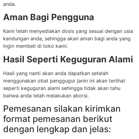
anda.
Aman Bagi Pengguna
Kami telah menyediakan dosis yang sesuai dengan usia
kandungan anda, sehingga akan aman bagi anda yang
ingin membeli di toko kami.
Hasil Seperti Keguguran Alami
Hasil yang nanti akan anda dapatkan setelah
menggunakan obat penggugur janin ini akan terlihat
seperti keguguran alami sehingga tidak akan tahu
bahwa anda telah melakukan aborsi.
Pemesanan silakan kirimkan
format pemesanan berikut
dengan lengkap dan jelas: