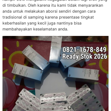
di timbulkan. Oleh karena itu kami tidak menyarankan
anda untuk melakukan aborsi sendiri dengan cara
tradisional di samping karena presentase tingkat
keberhasilan yang kecil juga nantinya bisa
membahayakan keselamatan anda.