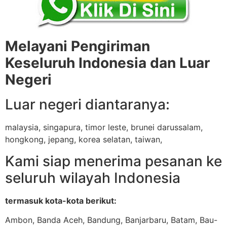
Melayani Pengiriman
Keseluruh Indonesia dan Luar
Negeri
Luar negeri diantaranya:
malaysia, singapura, timor leste, brunei darussalam,
hongkong, jepang, korea selatan, taiwan,
Kami siap menerima pesanan ke
seluruh wilayah Indonesia
termasuk kota-kota berikut:
Ambon, Banda Aceh, Bandung, Banjarbaru, Batam, Bau-