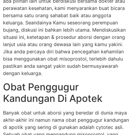
ada pilihan lain untuk berdiskusi bersama dokter atau
perawatan kesehatan, kami menyarankan buat bicara
bersama satu orang sahabat baik atau anggota
keluarga. Seandainya Kamu seseorang perempuan
bujang, diskusi ini bahkan lebih utama. Mendiskusikan
situasi ini, ketetapan & prosedur aborsi dengan orang
lanjut usia atau orang dewasa lain yang kamu yakini.
Jika anda percaya diri bahwa pencegahan kehamilan
bisa menggunakan obat misoprostol, terlebih dahulu
pastikan anda sangat yakin sudah bermusyawarah
dengan keluarga.
Obat Penggugur
Kandungan Di Apotek
Banyak obat untuk aborsi yang beredar di dunia maya
akhir-akhir ini namun nama obat penggugur kandungan
di apotik yang sering di gunakan adalah cytotec asli.
Sebuah obat yang mengandung misoprostol, yang