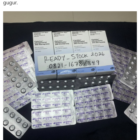
gugur.