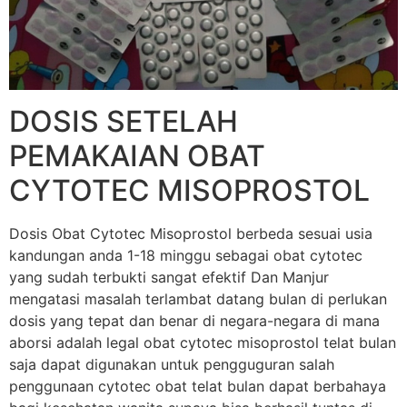
DOSIS SETELAH
PEMAKAIAN OBAT
CYTOTEC MISOPROSTOL
Dosis Obat Cytotec Misoprostol berbeda sesuai usia
kandungan anda 1-18 minggu sebagai obat cytotec
yang sudah terbukti sangat efektif Dan Manjur
mengatasi masalah terlambat datang bulan di perlukan
dosis yang tepat dan benar di negara-negara di mana
aborsi adalah legal obat cytotec misoprostol telat bulan
saja dapat digunakan untuk pengguguran salah
penggunaan cytotec obat telat bulan dapat berbahaya