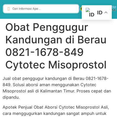
ID
Obat Penggugur
Kandungan di Berau
0821-1678-849
Cytotec Misoprostol
Jual obat penggugur kandungan di Berau 0821-1678-
849. Solusi aborsi aman menggunakan Cytotec
Misoprostol asli di Kalimantan Timur. Proses cepat dan
dipandu.
Apotek Penjual Obat Aborsi Cytotec Misoprostol Asli,
cara menggugurkan kandungan sangat ampuh untuk