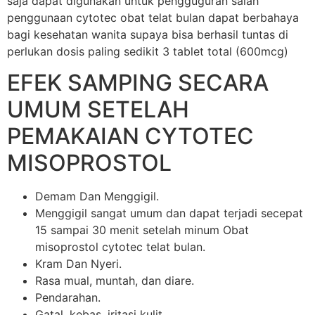
saja dapat digunakan untuk pengguguran salah
penggunaan cytotec obat telat bulan dapat berbahaya
bagi kesehatan wanita supaya bisa berhasil tuntas di
perlukan dosis paling sedikit 3 tablet total (600mcg)
EFEK SAMPING SECARA
UMUM SETELAH
PEMAKAIAN CYTOTEC
MISOPROSTOL
Demam Dan Menggigil.
Menggigil sangat umum dan dapat terjadi secepat
15 sampai 30 menit setelah minum Obat
misoprostol cytotec telat bulan.
Kram Dan Nyeri.
Rasa mual, muntah, dan diare.
Pendarahan.
Gatal, kebas, iritasi kulit.