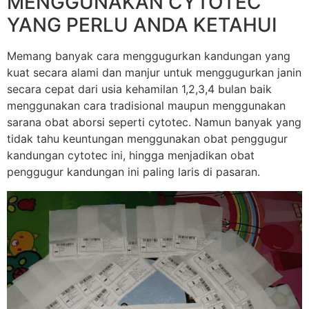
MENGGUNAKAN CYTOTEC
YANG PERLU ANDA KETAHUI
Memang banyak cara menggugurkan kandungan yang
kuat secara alami dan manjur untuk menggugurkan janin
secara cepat dari usia kehamilan 1,2,3,4 bulan baik
menggunakan cara tradisional maupun menggunakan
sarana obat aborsi seperti cytotec. Namun banyak yang
tidak tahu keuntungan menggunakan obat penggugur
kandungan cytotec ini, hingga menjadikan obat
penggugur kandungan ini paling laris di pasaran.