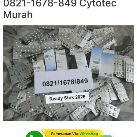
0821-1678-849 Cytotec
Murah