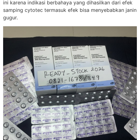
ini karena indikasi berbahaya yang dihasilkan dari efek
samping cytotec termasuk efek bisa menyebabkan janin
gugur.