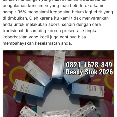
pengalaman konsumen yang mau beli di toko kami
hampir 95% mengalami kegagalan belum lagi efek yang
di timbulkan. Oleh karena itu kami tidak menyarankan
anda untuk melakukan aborsi sendiri dengan cara
tradisional di samping karena presentase tingkat
keberhasilan yang kecil juga nantinya bisa
membahayakan keselamatan anda.