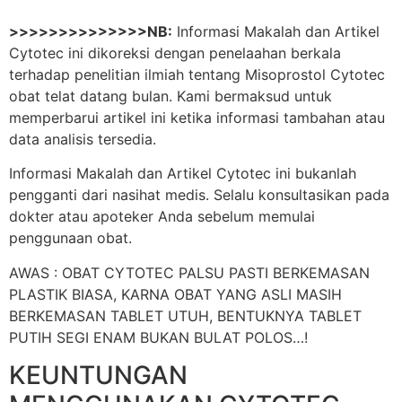
>>>>>>>>>>>>>>NB:
Informasi Makalah dan Artikel
Cytotec ini dikoreksi dengan penelaahan berkala
terhadap penelitian ilmiah tentang Misoprostol Cytotec
obat telat datang bulan. Kami bermaksud untuk
memperbarui artikel ini ketika informasi tambahan atau
data analisis tersedia.
Informasi Makalah dan Artikel Cytotec ini bukanlah
pengganti dari nasihat medis. Selalu konsultasikan pada
dokter atau apoteker Anda sebelum memulai
penggunaan obat.
AWAS : OBAT CYTOTEC PALSU PASTI BERKEMASAN
PLASTIK BIASA, KARNA OBAT YANG ASLI MASIH
BERKEMASAN TABLET UTUH, BENTUKNYA TABLET
PUTIH SEGI ENAM BUKAN BULAT POLOS…!
KEUNTUNGAN