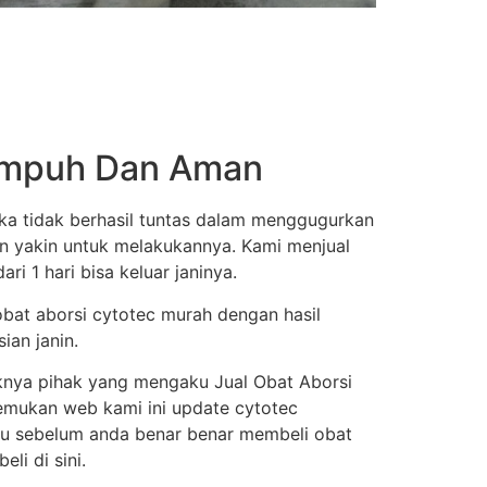
 Ampuh Dan Aman
ka tidak berhasil tuntas dalam menggugurkan
an yakin untuk melakukannya. Kami menjual
i 1 hari bisa keluar janinya.
obat aborsi cytotec murah dengan hasil
ian janin.
knya pihak yang mengaku Jual Obat Aborsi
enemukan web kami ini update cytotec
itu sebelum anda benar benar membeli obat
i di sini.