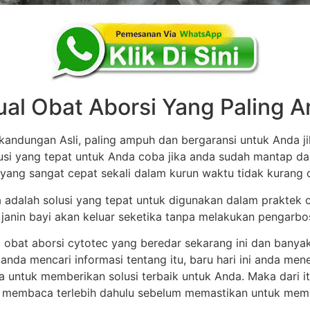
ual Obat Aborsi Yang Paling
andungan Asli, paling ampuh dan bergaransi untuk Anda ji
olusi yang tepat untuk Anda coba jika anda sudah mantap d
 yang sangat cepat sekali dalam kurun waktu tidak kurang dar
ia adalah solusi yang tepat untuk digunakan dalam praktek 
anin bayi akan keluar seketika tanpa melakukan pengarbos
 obat aborsi cytotec yang beredar sekarang ini dan banya
 anda mencari informasi tentang itu, baru hari ini anda m
a untuk memberikan solusi terbaik untuk Anda. Maka dari 
 membaca terlebih dahulu sebelum memastikan untuk membel