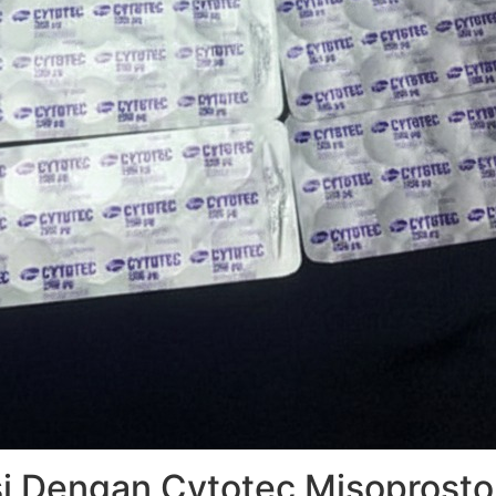
 Dengan Cytotec Misoprostol