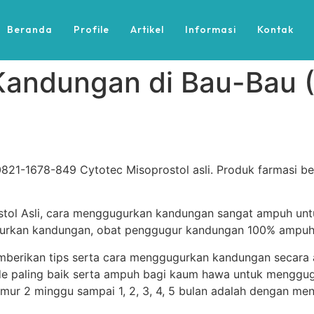
Beranda
Profile
Artikel
Informasi
Kontak
Kandungan di Bau-Bau 
21-1678-849 Cytotec Misoprostol asli. Produk farmasi berk
stol Asli, cara menggugurkan kandungan sangat ampuh un
ggugurkan kandungan, obat penggugur kandungan 100% ampuh
memberikan tips serta cara menggugurkan kandungan secar
e paling baik serta ampuh bagi kaum hawa untuk menggug
i umur 2 minggu sampai 1, 2, 3, 4, 5 bulan adalah dengan me