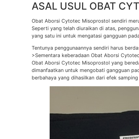
ASAL USUL OBAT CY
Obat Aborsi Cytotec Misoprostol sendiri merup
Seperti yang telah diuraikan di atas, pengg
yang satu ini untuk mengatasi gangguan pada
Tentunya penggunaannya sendiri harus berda
>Sementara keberadaan Obat Aborsi Cytotec Mi
Obat Aborsi Cytotec Misoprostol yang beredar 
dimanfaatkan untuk mengobati gangguan pada
berbahaya yang dihasilkan dari efek samping