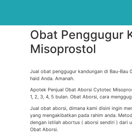
Obat Penggugur 
Misoprostol
Jual obat penggugur kandungan di Bau-Bau 08
haid Anda. Amanah.
Apotek Penjual Obat Aborsi Cytotec Misopro
1, 2, 3, 4, 5 bulan. Obat Aborsi, cara men
Jual obat aborsi, dimana kami disini ingin 
yang mengakibatkan pada rahim anda. Metod
dengan istilah abortus ( aborsi sendiri ) dar
Obat Aborsi.