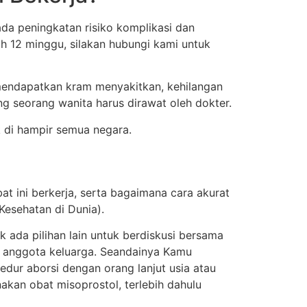
ada peningkatan risiko komplikasi dan
 12 minggu, silakan hubungi kami untuk
 mendapatkan kram menyakitkan, kehilangan
ng seorang wanita harus dirawat oleh dokter.
 di hampir semua negara.
 ini berkerja, serta bagaimana cara akurat
Kesehatan di Dunia).
 ada pilihan lain untuk berdiskusi bersama
u anggota keluarga. Seandainya Kamu
edur aborsi dengan orang lanjut usia atau
kan obat misoprostol, terlebih dahulu