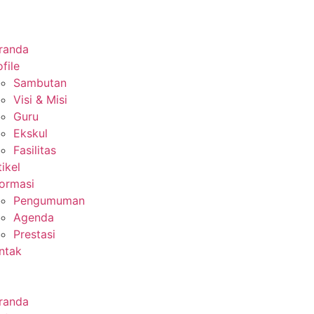
randa
file
Sambutan
Visi & Misi
Guru
Ekskul
Fasilitas
tikel
formasi
Pengumuman
Agenda
Prestasi
ntak
randa