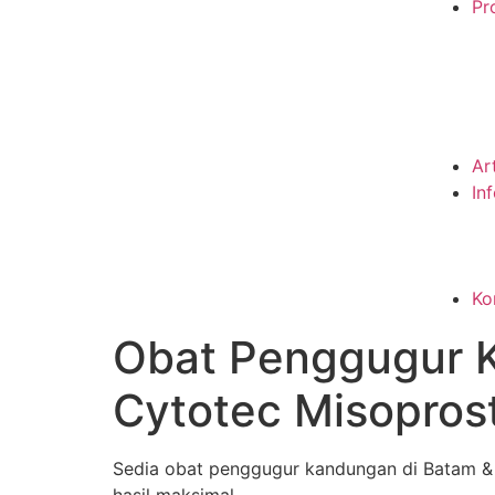
Pro
Ar
In
Ko
Obat Penggugur 
Cytotec Misopros
Sedia obat penggugur kandungan di Batam & Ke