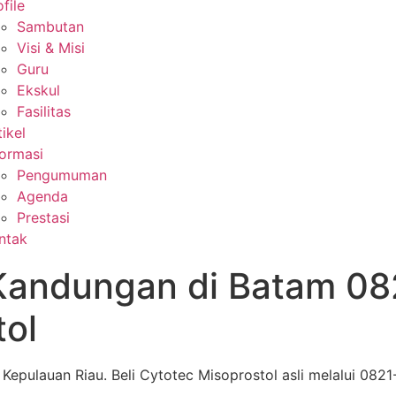
file
Sambutan
Visi & Misi
Guru
Ekskul
Fasilitas
tikel
formasi
Pengumuman
Agenda
Prestasi
ntak
Kandungan di Batam 0
tol
pulauan Riau. Beli Cytotec Misoprostol asli melalui 0821-