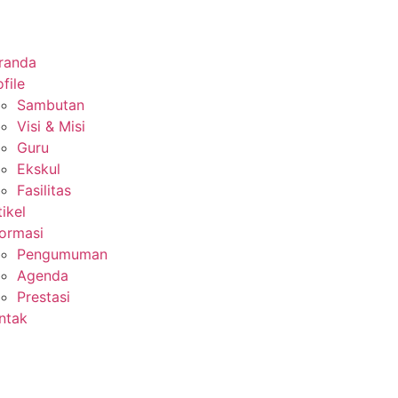
randa
file
Sambutan
Visi & Misi
Guru
Ekskul
Fasilitas
tikel
formasi
Pengumuman
Agenda
Prestasi
ntak