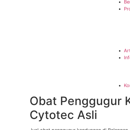
Be
Pro
Ar
In
Ko
Obat Penggugur 
Cytotec Asli