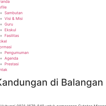
randa
file
Sambutan
Visi & Misi
Guru
Ekskul
Fasilitas
tikel
formasi
Pengumuman
Agenda
Prestasi
ntak
Kandungan di Balangan