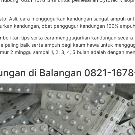
 Hubungi 0821-1678-849 untuk pemesanan Cytotec Misoprost
stol Asli, cara menggugurkan kandungan sangat ampuh un
ggugurkan kandungan, obat penggugur kandungan 100% ampuh
memberikan tips serta cara menggugurkan kandungan secar
e paling baik serta ampuh bagi kaum hawa untuk menggug
i umur 2 minggu sampai 1, 2, 3, 4, 5 bulan adalah dengan me
ngan di Balangan 0821-1678-