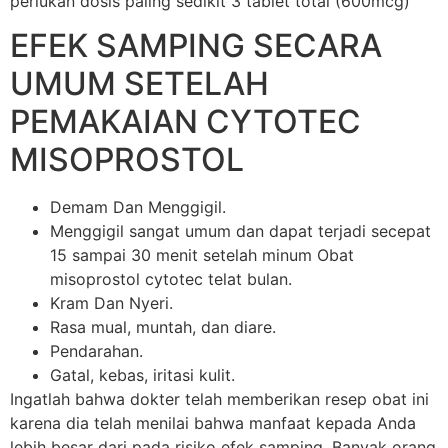
perlukan dosis paling sedikit 3 tablet total (600mcg)
EFEK SAMPING SECARA
UMUM SETELAH
PEMAKAIAN CYTOTEC
MISOPROSTOL
Demam Dan Menggigil.
Menggigil sangat umum dan dapat terjadi secepat
15 sampai 30 menit setelah minum Obat
misoprostol cytotec telat bulan.
Kram Dan Nyeri.
Rasa mual, muntah, dan diare.
Pendarahan.
Gatal, kebas, iritasi kulit.
Ingatlah bahwa dokter telah memberikan resep obat ini
karena dia telah menilai bahwa manfaat kepada Anda
lebih besar dari pada risiko efek samping. Banyak orang