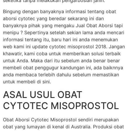
seketika tanpa melakukan pengarbosian janin.
Bingung dengan banyaknya informasi tentang obat
aborsi cytotec yang beredar sekarang ini dan
banyaknya pihak yang mengaku Jual Obat Aborsi tapi
menipu ? Sepertinya setelah sekian lama anda mencari
informasi tentang itu, baru hari ini anda menemukan
web kami ini update cytotec misoprostol 2018. Jangan
khawatir, kami coba untuk memberikan solusi terbaik
untuk Anda. Maka dari itu sebelum anda benar benar
membeli obat penggugur kandungan ini, ada baiknnya
anda membaca terlebih dahulu sebelum memastikan
untuk membeli di sini.
ASAL USUL OBAT
CYTOTEC MISOPROSTOL
Obat Aborsi Cytotec Misoprostol sendiri merupakan
obat yang lumayan di kenal di Australia. Produksi obat