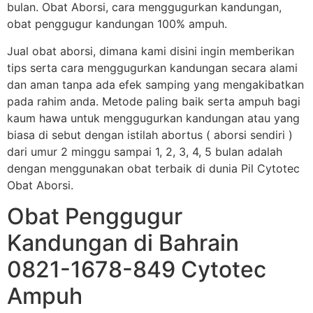
bulan. Obat Aborsi, cara menggugurkan kandungan,
obat penggugur kandungan 100% ampuh.
Jual obat aborsi, dimana kami disini ingin memberikan
tips serta cara menggugurkan kandungan secara alami
dan aman tanpa ada efek samping yang mengakibatkan
pada rahim anda. Metode paling baik serta ampuh bagi
kaum hawa untuk menggugurkan kandungan atau yang
biasa di sebut dengan istilah abortus ( aborsi sendiri )
dari umur 2 minggu sampai 1, 2, 3, 4, 5 bulan adalah
dengan menggunakan obat terbaik di dunia Pil Cytotec
Obat Aborsi.
Obat Penggugur
Kandungan di Bahrain
0821-1678-849 Cytotec
Ampuh