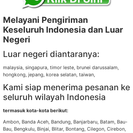
Melayani Pengiriman
Keseluruh Indonesia dan Luar
Negeri
Luar negeri diantaranya:
malaysia, singapura, timor leste, brunei darussalam,
hongkong, jepang, korea selatan, taiwan,
Kami siap menerima pesanan ke
seluruh wilayah Indonesia
termasuk kota-kota berikut:
Ambon, Banda Aceh, Bandung, Banjarbaru, Batam, Bau-
Bau, Bengkulu, Binjai, Blitar, Bontang, Cilegon, Cirebon,