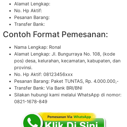
Alamat Lengkap:
No. Hp Aktif:
Pesanan Barang:
Transfer Bank:
Contoh Format Pemesanan:
Nama Lengkap: Ronal
Alamat Lengkap: Jl. Bungurraya No. 108, (kode
pos) desa, kelurahan, kecamatan, kabupaten, dan
provinsi.
No. Hp Aktif: 08123456xxx
Pesanan Barang: Paket TUNTAS, Rp. 4.000.000,-
Transfer Bank: Via Bank BRI/BNI
Silakan hubungi kami melalui WhatsApp di nomor:
0821-1678-849