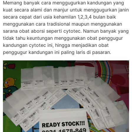
Memang banyak cara menggugurkan kandungan yang
kuat secara alami dan manjur untuk menggugurkan janin
secara cepat dari usia kehamilan 1,2,3,4 bulan baik
menggunakan cara tradisional maupun menggunakan
sarana obat aborsi seperti cytotec. Namun banyak yang
tidak tahu keuntungan menggunakan obat penggugur
kandungan cytotec ini, hingga menjadikan obat
penggugur kandungan ini paling laris di pasaran.