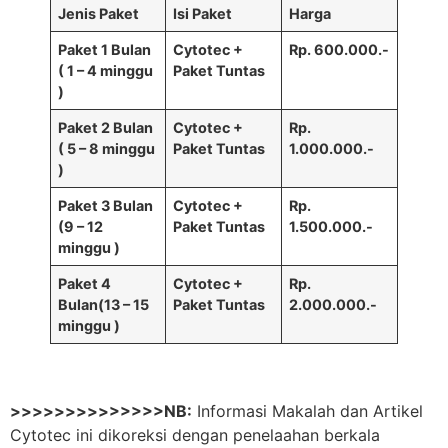
Jenis Paket
Isi Paket
Harga
Paket 1 Bulan
Cytotec +
Rp. 600.000.-
( 1 – 4 minggu
Paket Tuntas
)
Paket 2 Bulan
Cytotec +
Rp.
( 5 – 8 minggu
Paket Tuntas
1.000.000.-
)
Paket 3 Bulan
Cytotec +
Rp.
(9 – 12
Paket Tuntas
1.500.000.-
minggu )
Paket 4
Cytotec +
Rp.
Bulan(13 – 15
Paket Tuntas
2.000.000.-
minggu )
>>>>>>>>>>>>>>NB:
Informasi Makalah dan Artikel
Cytotec ini dikoreksi dengan penelaahan berkala