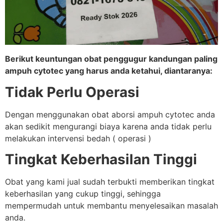
Berikut keuntungan obat penggugur kandungan paling
ampuh cytotec yang harus anda ketahui, diantaranya:
Tidak Perlu Operasi
Dengan menggunakan obat aborsi ampuh cytotec anda
akan sedikit mengurangi biaya karena anda tidak perlu
melakukan intervensi bedah ( operasi )
Tingkat Keberhasilan Tinggi
Obat yang kami jual sudah terbukti memberikan tingkat
keberhasilan yang cukup tinggi, sehingga
mempermudah untuk membantu menyelesaikan masalah
anda.