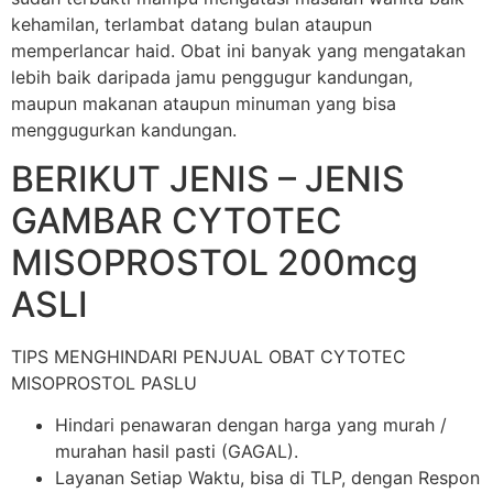
kehamilan, terlambat datang bulan ataupun
memperlancar haid. Obat ini banyak yang mengatakan
lebih baik daripada jamu penggugur kandungan,
maupun makanan ataupun minuman yang bisa
menggugurkan kandungan.
BERIKUT JENIS – JENIS
GAMBAR CYTOTEC
MISOPROSTOL 200mcg
ASLI
TIPS MENGHINDARI PENJUAL OBAT CYTOTEC
MISOPROSTOL PASLU
Hindari penawaran dengan harga yang murah /
murahan hasil pasti (GAGAL).
Layanan Setiap Waktu, bisa di TLP, dengan Respon