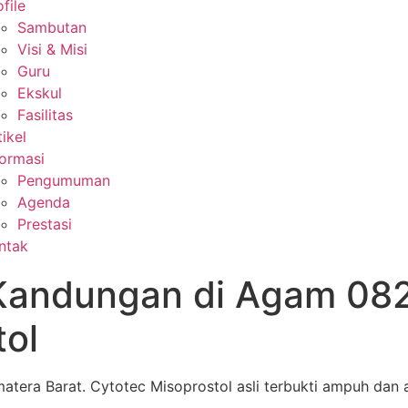
file
Sambutan
Visi & Misi
Guru
Ekskul
Fasilitas
tikel
formasi
Pengumuman
Agenda
Prestasi
ntak
Kandungan di Agam 08
tol
tera Barat. Cytotec Misoprostol asli terbukti ampuh dan