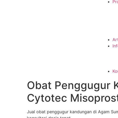
Pro
Ar
In
Ko
Obat Penggugur 
Cytotec Misopros
Jual obat penggugur kandungan di Agam Suma