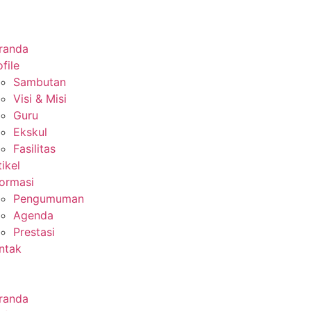
randa
file
Sambutan
Visi & Misi
Guru
Ekskul
Fasilitas
tikel
formasi
Pengumuman
Agenda
Prestasi
ntak
randa