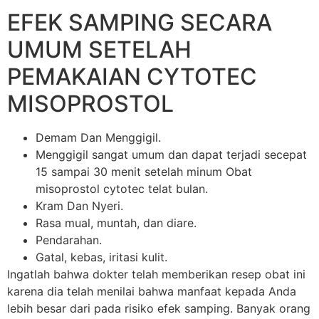
EFEK SAMPING SECARA
UMUM SETELAH
PEMAKAIAN CYTOTEC
MISOPROSTOL
Demam Dan Menggigil.
Menggigil sangat umum dan dapat terjadi secepat
15 sampai 30 menit setelah minum Obat
misoprostol cytotec telat bulan.
Kram Dan Nyeri.
Rasa mual, muntah, dan diare.
Pendarahan.
Gatal, kebas, iritasi kulit.
Ingatlah bahwa dokter telah memberikan resep obat ini
karena dia telah menilai bahwa manfaat kepada Anda
lebih besar dari pada risiko efek samping. Banyak orang