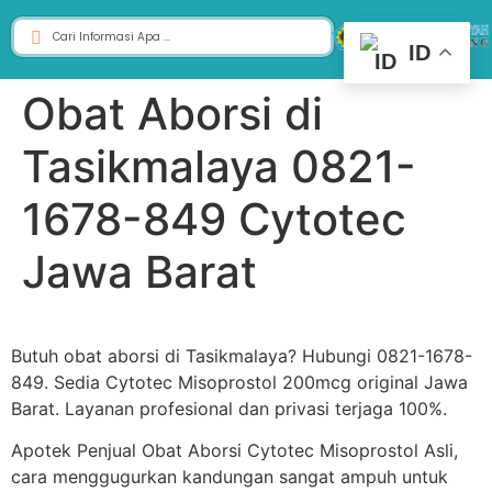
ID
Obat Aborsi di
Tasikmalaya 0821-
1678-849 Cytotec
Jawa Barat
Butuh obat aborsi di Tasikmalaya? Hubungi 0821-1678-
849. Sedia Cytotec Misoprostol 200mcg original Jawa
Barat. Layanan profesional dan privasi terjaga 100%.
Apotek Penjual Obat Aborsi Cytotec Misoprostol Asli,
cara menggugurkan kandungan sangat ampuh untuk