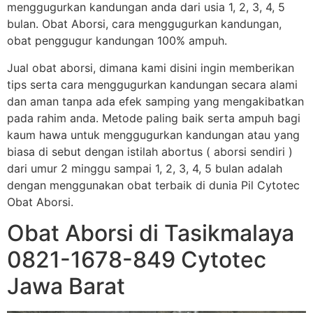
menggugurkan kandungan anda dari usia 1, 2, 3, 4, 5
bulan. Obat Aborsi, cara menggugurkan kandungan,
obat penggugur kandungan 100% ampuh.
Jual obat aborsi, dimana kami disini ingin memberikan
tips serta cara menggugurkan kandungan secara alami
dan aman tanpa ada efek samping yang mengakibatkan
pada rahim anda. Metode paling baik serta ampuh bagi
kaum hawa untuk menggugurkan kandungan atau yang
biasa di sebut dengan istilah abortus ( aborsi sendiri )
dari umur 2 minggu sampai 1, 2, 3, 4, 5 bulan adalah
dengan menggunakan obat terbaik di dunia Pil Cytotec
Obat Aborsi.
Obat Aborsi di Tasikmalaya
0821-1678-849 Cytotec
Jawa Barat