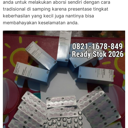
anda untuk melakukan aborsi sendiri dengan cara
tradisional di samping karena presentase tingkat
keberhasilan yang kecil juga nantinya bisa
membahayakan keselamatan anda.