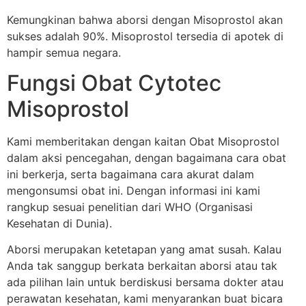
Kemungkinan bahwa aborsi dengan Misoprostol akan
sukses adalah 90%. Misoprostol tersedia di apotek di
hampir semua negara.
Fungsi Obat Cytotec
Misoprostol
Kami memberitakan dengan kaitan Obat Misoprostol
dalam aksi pencegahan, dengan bagaimana cara obat
ini berkerja, serta bagaimana cara akurat dalam
mengonsumsi obat ini. Dengan informasi ini kami
rangkup sesuai penelitian dari WHO (Organisasi
Kesehatan di Dunia).
Aborsi merupakan ketetapan yang amat susah. Kalau
Anda tak sanggup berkata berkaitan aborsi atau tak
ada pilihan lain untuk berdiskusi bersama dokter atau
perawatan kesehatan, kami menyarankan buat bicara