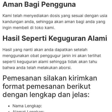
Aman Bagi Pengguna
Kami telah menyediakan dosis yang sesuai dengan usia
kandungan anda, sehingga akan aman bagi anda yang
ingin membeli di toko kami.
Hasil Seperti Keguguran Alami
Hasil yang nanti akan anda dapatkan setelah
menggunakan obat penggugur janin ini akan terlihat
seperti keguguran alami sehingga tidak akan tahu
bahwa anda telah melakukan aborsi.
Pemesanan silakan kirimkan
format pemesanan berikut
dengan lengkap dan jelas:
Nama Lengkap:
Alamat Lengkap: