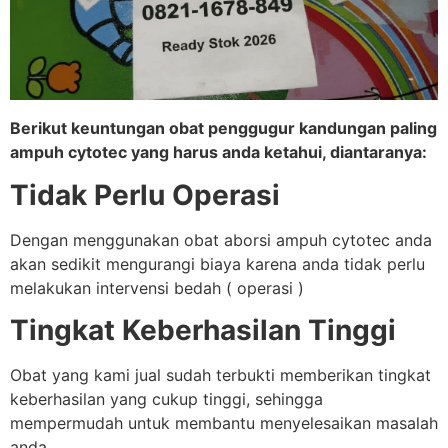
Berikut keuntungan obat penggugur kandungan paling
ampuh cytotec yang harus anda ketahui, diantaranya:
Tidak Perlu Operasi
Dengan menggunakan obat aborsi ampuh cytotec anda
akan sedikit mengurangi biaya karena anda tidak perlu
melakukan intervensi bedah ( operasi )
Tingkat Keberhasilan Tinggi
Obat yang kami jual sudah terbukti memberikan tingkat
keberhasilan yang cukup tinggi, sehingga
mempermudah untuk membantu menyelesaikan masalah
anda.