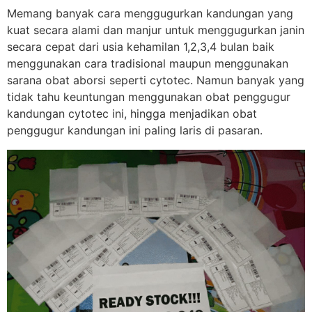
Memang banyak cara menggugurkan kandungan yang
kuat secara alami dan manjur untuk menggugurkan janin
secara cepat dari usia kehamilan 1,2,3,4 bulan baik
menggunakan cara tradisional maupun menggunakan
sarana obat aborsi seperti cytotec. Namun banyak yang
tidak tahu keuntungan menggunakan obat penggugur
kandungan cytotec ini, hingga menjadikan obat
penggugur kandungan ini paling laris di pasaran.