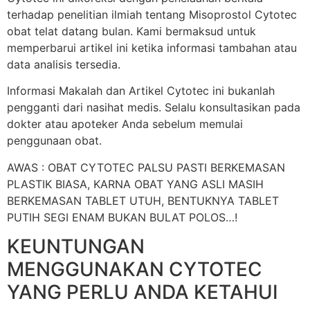
terhadap penelitian ilmiah tentang Misoprostol Cytotec
obat telat datang bulan. Kami bermaksud untuk
memperbarui artikel ini ketika informasi tambahan atau
data analisis tersedia.
Informasi Makalah dan Artikel Cytotec ini bukanlah
pengganti dari nasihat medis. Selalu konsultasikan pada
dokter atau apoteker Anda sebelum memulai
penggunaan obat.
AWAS : OBAT CYTOTEC PALSU PASTI BERKEMASAN
PLASTIK BIASA, KARNA OBAT YANG ASLI MASIH
BERKEMASAN TABLET UTUH, BENTUKNYA TABLET
PUTIH SEGI ENAM BUKAN BULAT POLOS…!
KEUNTUNGAN
MENGGUNAKAN CYTOTEC
YANG PERLU ANDA KETAHUI