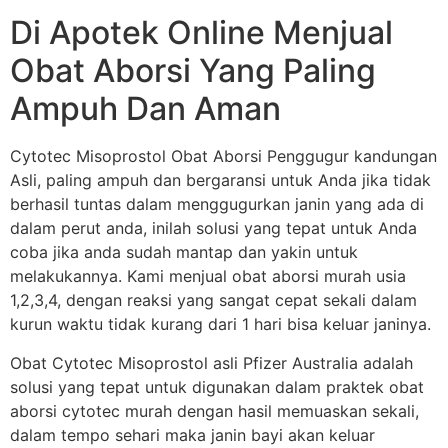
Di Apotek Online Menjual
Obat Aborsi Yang Paling
Ampuh Dan Aman
Cytotec Misoprostol Obat Aborsi Penggugur kandungan
Asli, paling ampuh dan bergaransi untuk Anda jika tidak
berhasil tuntas dalam menggugurkan janin yang ada di
dalam perut anda, inilah solusi yang tepat untuk Anda
coba jika anda sudah mantap dan yakin untuk
melakukannya. Kami menjual obat aborsi murah usia
1,2,3,4, dengan reaksi yang sangat cepat sekali dalam
kurun waktu tidak kurang dari 1 hari bisa keluar janinya.
Obat Cytotec Misoprostol asli Pfizer Australia adalah
solusi yang tepat untuk digunakan dalam praktek obat
aborsi cytotec murah dengan hasil memuaskan sekali,
dalam tempo sehari maka janin bayi akan keluar