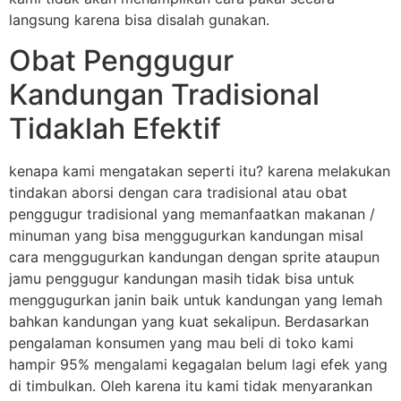
langsung karena bisa disalah gunakan.
Obat Penggugur
Kandungan Tradisional
Tidaklah Efektif
kenapa kami mengatakan seperti itu? karena melakukan
tindakan aborsi dengan cara tradisional atau obat
penggugur tradisional yang memanfaatkan makanan /
minuman yang bisa menggugurkan kandungan misal
cara menggugurkan kandungan dengan sprite ataupun
jamu penggugur kandungan masih tidak bisa untuk
menggugurkan janin baik untuk kandungan yang lemah
bahkan kandungan yang kuat sekalipun. Berdasarkan
pengalaman konsumen yang mau beli di toko kami
hampir 95% mengalami kegagalan belum lagi efek yang
di timbulkan. Oleh karena itu kami tidak menyarankan