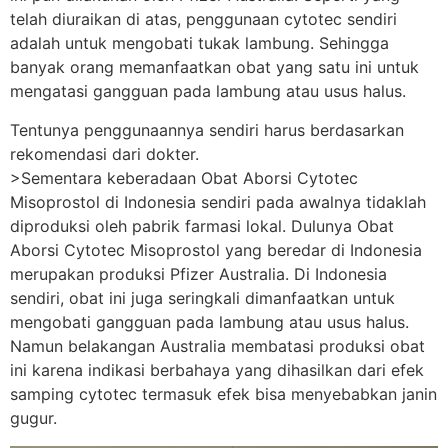
telah diuraikan di atas, penggunaan cytotec sendiri
adalah untuk mengobati tukak lambung. Sehingga
banyak orang memanfaatkan obat yang satu ini untuk
mengatasi gangguan pada lambung atau usus halus.
Tentunya penggunaannya sendiri harus berdasarkan
rekomendasi dari dokter.
>Sementara keberadaan Obat Aborsi Cytotec
Misoprostol di Indonesia sendiri pada awalnya tidaklah
diproduksi oleh pabrik farmasi lokal. Dulunya Obat
Aborsi Cytotec Misoprostol yang beredar di Indonesia
merupakan produksi Pfizer Australia. Di Indonesia
sendiri, obat ini juga seringkali dimanfaatkan untuk
mengobati gangguan pada lambung atau usus halus.
Namun belakangan Australia membatasi produksi obat
ini karena indikasi berbahaya yang dihasilkan dari efek
samping cytotec termasuk efek bisa menyebabkan janin
gugur.