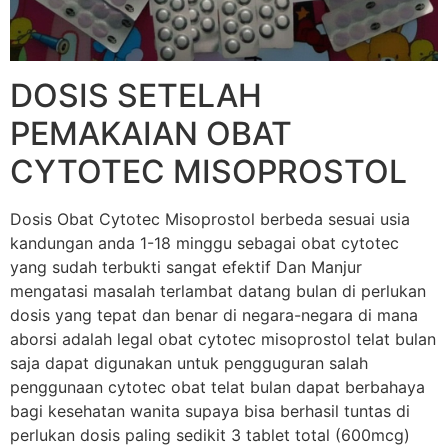
DOSIS SETELAH
PEMAKAIAN OBAT
CYTOTEC MISOPROSTOL
Dosis Obat Cytotec Misoprostol berbeda sesuai usia
kandungan anda 1-18 minggu sebagai obat cytotec
yang sudah terbukti sangat efektif Dan Manjur
mengatasi masalah terlambat datang bulan di perlukan
dosis yang tepat dan benar di negara-negara di mana
aborsi adalah legal obat cytotec misoprostol telat bulan
saja dapat digunakan untuk pengguguran salah
penggunaan cytotec obat telat bulan dapat berbahaya
bagi kesehatan wanita supaya bisa berhasil tuntas di
perlukan dosis paling sedikit 3 tablet total (600mcg)