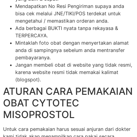
Mendapatkan No Resi Pengiriman supaya anda
bisa cek melalui JNE/TIKI/POS terdekat untuk
mengetahui / memastikan orderan anda.
Ada berbagai BUKTI nyata tanpa rekayasa &
TERPERCAYA.
Mintaklah foto obat dengan menyertakan alamat
anda di sampingnya sebelum anda mentransfer
pembayaranya.
Jangan membeli obat di website yang tidak resmi,
karena website resmi tidak memakai kalimat
(blogspot).
ATURAN CARA PEMAKAIAN
OBAT CYTOTEC
MISOPROSTOL
Untuk cara pemakaian harus sesuai anjuran dari dokter
kami tidak akan menampilkan cara pakai secara