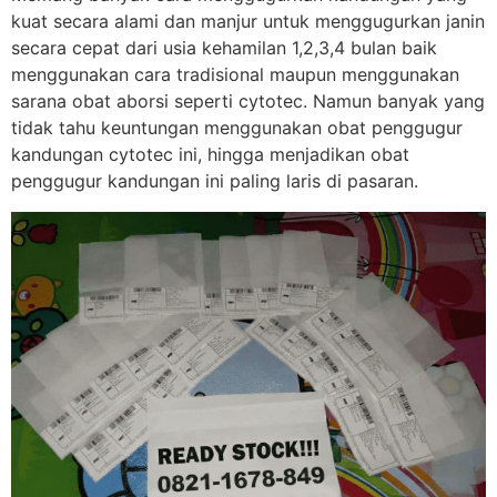
kuat secara alami dan manjur untuk menggugurkan janin
secara cepat dari usia kehamilan 1,2,3,4 bulan baik
menggunakan cara tradisional maupun menggunakan
sarana obat aborsi seperti cytotec. Namun banyak yang
tidak tahu keuntungan menggunakan obat penggugur
kandungan cytotec ini, hingga menjadikan obat
penggugur kandungan ini paling laris di pasaran.