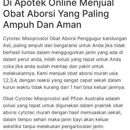
Di Apotek Online Menjual
Obat Aborsi Yang Paling
Ampuh Dan Aman
Cytotec Misoprostol Obat Aborsi Penggugur kandungan
Asli, paling ampuh dan bergaransi untuk Anda jika tidak
berhasil tuntas dalam menggugurkan janin yang ada di
dalam perut anda, inilah solusi yang tepat untuk Anda
coba jika anda sudah mantap dan yakin untuk
melakukannya. Kami menjual obat aborsi murah usia
1,2,3,4, dengan reaksi yang sangat cepat sekali dalam
kurun waktu tidak kurang dari 1 hari bisa keluar janinya.
Obat Cytotec Misoprostol asli Pfizer Australia adalah
solusi yang tepat untuk digunakan dalam praktek obat
aborsi cytotec murah dengan hasil memuaskan sekali,
dalam tempo sehari maka janin bayi akan keluar
seketika tanpa melakukan pengarbosian janin.