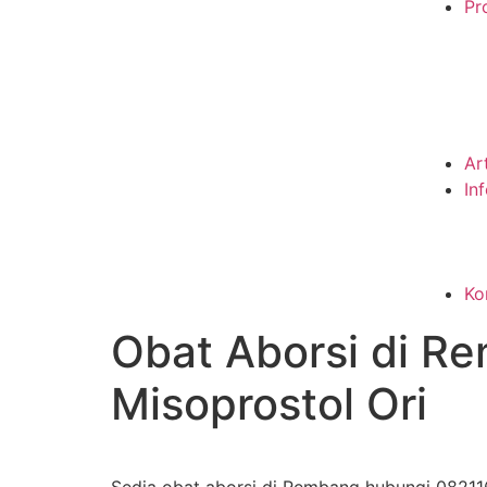
Pro
Ar
In
Ko
Obat Aborsi di R
Misoprostol Ori