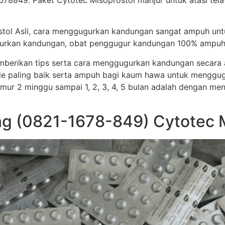
78849. Paket Cytotec Misoprostol manjur untuk atasi tela
stol Asli, cara menggugurkan kandungan sangat ampuh un
ggugurkan kandungan, obat penggugur kandungan 100% ampuh
memberikan tips serta cara menggugurkan kandungan secar
e paling baik serta ampuh bagi kaum hawa untuk menggug
i umur 2 minggu sampai 1, 2, 3, 4, 5 bulan adalah dengan me
g (0821-1678-849) Cytotec M