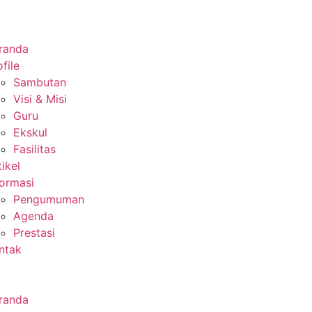
randa
file
Sambutan
Visi & Misi
Guru
Ekskul
Fasilitas
tikel
formasi
Pengumuman
Agenda
Prestasi
ntak
randa