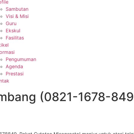
file
Sambutan
Visi & Misi
Guru
Ekskul
Fasilitas
tikel
formasi
Pengumuman
Agenda
Prestasi
ntak
embang (0821-1678-849