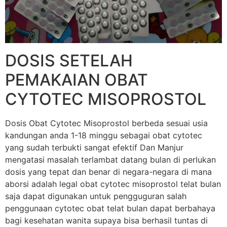
DOSIS SETELAH
PEMAKAIAN OBAT
CYTOTEC MISOPROSTOL
Dosis Obat Cytotec Misoprostol berbeda sesuai usia
kandungan anda 1-18 minggu sebagai obat cytotec
yang sudah terbukti sangat efektif Dan Manjur
mengatasi masalah terlambat datang bulan di perlukan
dosis yang tepat dan benar di negara-negara di mana
aborsi adalah legal obat cytotec misoprostol telat bulan
saja dapat digunakan untuk pengguguran salah
penggunaan cytotec obat telat bulan dapat berbahaya
bagi kesehatan wanita supaya bisa berhasil tuntas di