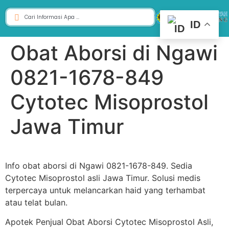
ID
Obat Aborsi di Ngawi
0821-1678-849
Cytotec Misoprostol
Jawa Timur
Info obat aborsi di Ngawi 0821-1678-849. Sedia
Cytotec Misoprostol asli Jawa Timur. Solusi medis
terpercaya untuk melancarkan haid yang terhambat
atau telat bulan.
Apotek Penjual Obat Aborsi Cytotec Misoprostol Asli,