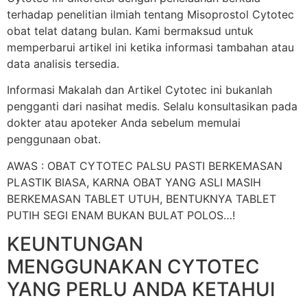
terhadap penelitian ilmiah tentang Misoprostol Cytotec
obat telat datang bulan. Kami bermaksud untuk
memperbarui artikel ini ketika informasi tambahan atau
data analisis tersedia.
Informasi Makalah dan Artikel Cytotec ini bukanlah
pengganti dari nasihat medis. Selalu konsultasikan pada
dokter atau apoteker Anda sebelum memulai
penggunaan obat.
AWAS : OBAT CYTOTEC PALSU PASTI BERKEMASAN
PLASTIK BIASA, KARNA OBAT YANG ASLI MASIH
BERKEMASAN TABLET UTUH, BENTUKNYA TABLET
PUTIH SEGI ENAM BUKAN BULAT POLOS…!
KEUNTUNGAN
MENGGUNAKAN CYTOTEC
YANG PERLU ANDA KETAHUI