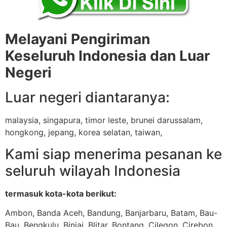
Melayani Pengiriman
Keseluruh Indonesia dan Luar
Negeri
Luar negeri diantaranya:
malaysia, singapura, timor leste, brunei darussalam,
hongkong, jepang, korea selatan, taiwan,
Kami siap menerima pesanan ke
seluruh wilayah Indonesia
termasuk kota-kota berikut:
Ambon, Banda Aceh, Bandung, Banjarbaru, Batam, Bau-
Bau, Bengkulu, Binjai, Blitar, Bontang, Cilegon, Cirebon,