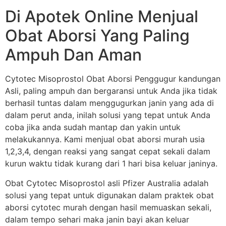
Di Apotek Online Menjual
Obat Aborsi Yang Paling
Ampuh Dan Aman
Cytotec Misoprostol Obat Aborsi Penggugur kandungan
Asli, paling ampuh dan bergaransi untuk Anda jika tidak
berhasil tuntas dalam menggugurkan janin yang ada di
dalam perut anda, inilah solusi yang tepat untuk Anda
coba jika anda sudah mantap dan yakin untuk
melakukannya. Kami menjual obat aborsi murah usia
1,2,3,4, dengan reaksi yang sangat cepat sekali dalam
kurun waktu tidak kurang dari 1 hari bisa keluar janinya.
Obat Cytotec Misoprostol asli Pfizer Australia adalah
solusi yang tepat untuk digunakan dalam praktek obat
aborsi cytotec murah dengan hasil memuaskan sekali,
dalam tempo sehari maka janin bayi akan keluar