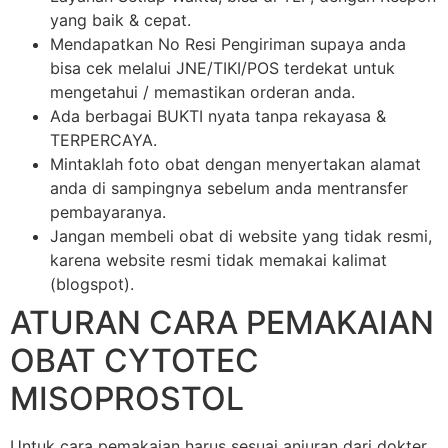
yang baik & cepat.
Mendapatkan No Resi Pengiriman supaya anda
bisa cek melalui JNE/TIKI/POS terdekat untuk
mengetahui / memastikan orderan anda.
Ada berbagai BUKTI nyata tanpa rekayasa &
TERPERCAYA.
Mintaklah foto obat dengan menyertakan alamat
anda di sampingnya sebelum anda mentransfer
pembayaranya.
Jangan membeli obat di website yang tidak resmi,
karena website resmi tidak memakai kalimat
(blogspot).
ATURAN CARA PEMAKAIAN
OBAT CYTOTEC
MISOPROSTOL
Untuk cara pemakaian harus sesuai anjuran dari dokter