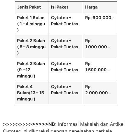
Jenis Paket
Isi Paket
Harga
Paket 1 Bulan
Cytotec +
Rp. 600.000.-
( 1 – 4 minggu
Paket Tuntas
)
Paket 2 Bulan
Cytotec +
Rp.
( 5 – 8 minggu
Paket Tuntas
1.000.000.-
)
Paket 3 Bulan
Cytotec +
Rp.
(9 – 12
Paket Tuntas
1.500.000.-
minggu )
Paket 4
Cytotec +
Rp.
Bulan(13 – 15
Paket Tuntas
2.000.000.-
minggu )
>>>>>>>>>>>>>>NB:
Informasi Makalah dan Artikel
Cytotec ini dikoreksi dengan penelaahan berkala