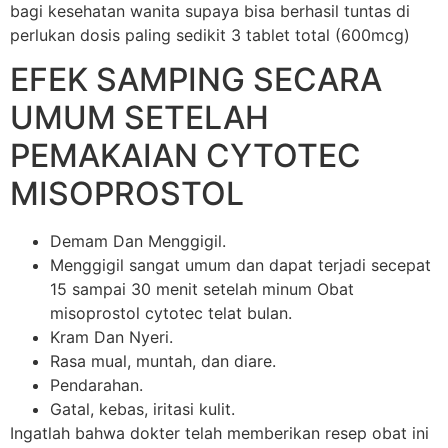
bagi kesehatan wanita supaya bisa berhasil tuntas di
perlukan dosis paling sedikit 3 tablet total (600mcg)
EFEK SAMPING SECARA
UMUM SETELAH
PEMAKAIAN CYTOTEC
MISOPROSTOL
Demam Dan Menggigil.
Menggigil sangat umum dan dapat terjadi secepat
15 sampai 30 menit setelah minum Obat
misoprostol cytotec telat bulan.
Kram Dan Nyeri.
Rasa mual, muntah, dan diare.
Pendarahan.
Gatal, kebas, iritasi kulit.
Ingatlah bahwa dokter telah memberikan resep obat ini