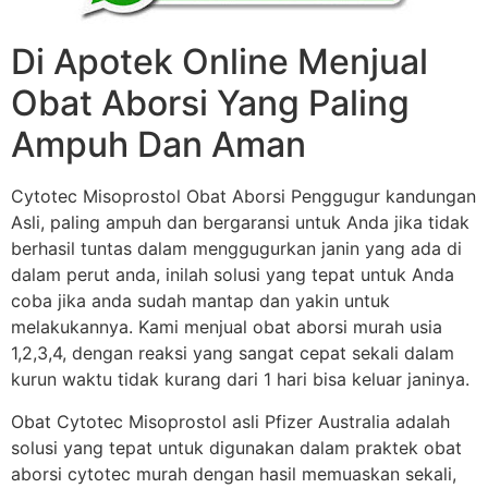
Di Apotek Online Menjual
Obat Aborsi Yang Paling
Ampuh Dan Aman
Cytotec Misoprostol Obat Aborsi Penggugur kandungan
Asli, paling ampuh dan bergaransi untuk Anda jika tidak
berhasil tuntas dalam menggugurkan janin yang ada di
dalam perut anda, inilah solusi yang tepat untuk Anda
coba jika anda sudah mantap dan yakin untuk
melakukannya. Kami menjual obat aborsi murah usia
1,2,3,4, dengan reaksi yang sangat cepat sekali dalam
kurun waktu tidak kurang dari 1 hari bisa keluar janinya.
Obat Cytotec Misoprostol asli Pfizer Australia adalah
solusi yang tepat untuk digunakan dalam praktek obat
aborsi cytotec murah dengan hasil memuaskan sekali,