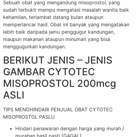
Sebuah obat yang mengandung misoprostol, yang
sudah terbukti mampu mengatasi masalah wanita baik
kehamilan, terlambat datang bulan ataupun
memperlancar haid. Obat ini banyak yang mengatakan
lebih baik daripada jamu penggugur kandungan,
maupun makanan ataupun minuman yang bisa
menggugurkan kandungan.
BERIKUT JENIS – JENIS
GAMBAR CYTOTEC
MISOPROSTOL 200mcg
ASLI
TIPS MENGHINDARI PENJUAL OBAT CYTOTEC
MISOPROSTOL PASLU
Hindari penawaran dengan harga yang murah /
murahan hasil pasti (GAGAL).