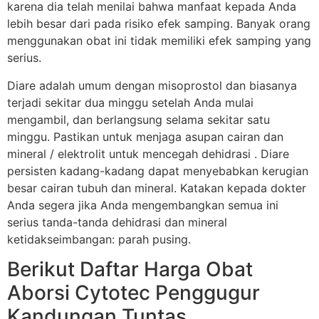
karena dia telah menilai bahwa manfaat kepada Anda
lebih besar dari pada risiko efek samping. Banyak orang
menggunakan obat ini tidak memiliki efek samping yang
serius.
Diare adalah umum dengan misoprostol dan biasanya
terjadi sekitar dua minggu setelah Anda mulai
mengambil, dan berlangsung selama sekitar satu
minggu. Pastikan untuk menjaga asupan cairan dan
mineral / elektrolit untuk mencegah dehidrasi . Diare
persisten kadang-kadang dapat menyebabkan kerugian
besar cairan tubuh dan mineral. Katakan kepada dokter
Anda segera jika Anda mengembangkan semua ini
serius tanda-tanda dehidrasi dan mineral
ketidakseimbangan: parah pusing.
Berikut Daftar Harga Obat
Aborsi Cytotec Penggugur
Kandungan Tuntas