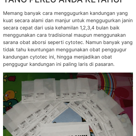
Memang banyak cara menggugurkan kandungan yang
kuat secara alami dan manjur untuk menggugurkan janin
secara cepat dari usia kehamilan 1,2,3,4 bulan baik
menggunakan cara tradisional maupun menggunakan
sarana obat aborsi seperti cytotec. Namun banyak yang
tidak tahu keuntungan menggunakan obat penggugur
kandungan cytotec ini, hingga menjadikan obat
penggugur kandungan ini paling laris di pasaran.