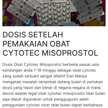
DOSIS SETELAH
PEMAKAIAN OBAT
CYTOTEC MISOPROSTOL
Dosis Obat Cytotec Misoprostol berbeda sesuai usia
kandungan anda 1-18 minggu sebagai obat cytotec
yang sudah terbukti sangat efektif Dan Manjur
mengatasi masalah terlambat datang bulan di perlukan
dosis yang tepat dan benar di negara-negara di mana
aborsi adalah legal obat cytotec misoprostol telat bulan
saja dapat digunakan untuk pengguguran salah
penggunaan cytotec obat telat bulan dapat berbahaya