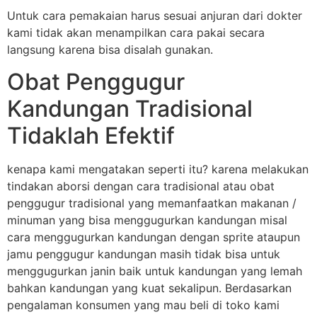
Untuk cara pemakaian harus sesuai anjuran dari dokter
kami tidak akan menampilkan cara pakai secara
langsung karena bisa disalah gunakan.
Obat Penggugur
Kandungan Tradisional
Tidaklah Efektif
kenapa kami mengatakan seperti itu? karena melakukan
tindakan aborsi dengan cara tradisional atau obat
penggugur tradisional yang memanfaatkan makanan /
minuman yang bisa menggugurkan kandungan misal
cara menggugurkan kandungan dengan sprite ataupun
jamu penggugur kandungan masih tidak bisa untuk
menggugurkan janin baik untuk kandungan yang lemah
bahkan kandungan yang kuat sekalipun. Berdasarkan
pengalaman konsumen yang mau beli di toko kami