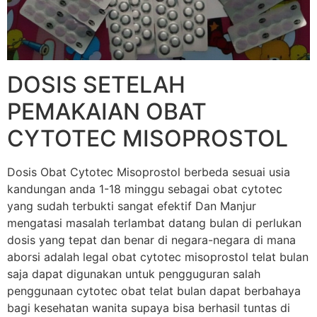
DOSIS SETELAH
PEMAKAIAN OBAT
CYTOTEC MISOPROSTOL
Dosis Obat Cytotec Misoprostol berbeda sesuai usia
kandungan anda 1-18 minggu sebagai obat cytotec
yang sudah terbukti sangat efektif Dan Manjur
mengatasi masalah terlambat datang bulan di perlukan
dosis yang tepat dan benar di negara-negara di mana
aborsi adalah legal obat cytotec misoprostol telat bulan
saja dapat digunakan untuk pengguguran salah
penggunaan cytotec obat telat bulan dapat berbahaya
bagi kesehatan wanita supaya bisa berhasil tuntas di