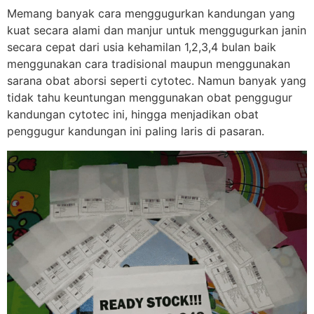
Memang banyak cara menggugurkan kandungan yang
kuat secara alami dan manjur untuk menggugurkan janin
secara cepat dari usia kehamilan 1,2,3,4 bulan baik
menggunakan cara tradisional maupun menggunakan
sarana obat aborsi seperti cytotec. Namun banyak yang
tidak tahu keuntungan menggunakan obat penggugur
kandungan cytotec ini, hingga menjadikan obat
penggugur kandungan ini paling laris di pasaran.