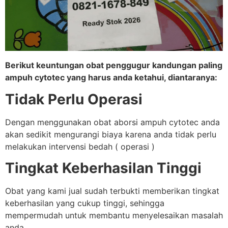
Berikut keuntungan obat penggugur kandungan paling
ampuh cytotec yang harus anda ketahui, diantaranya:
Tidak Perlu Operasi
Dengan menggunakan obat aborsi ampuh cytotec anda
akan sedikit mengurangi biaya karena anda tidak perlu
melakukan intervensi bedah ( operasi )
Tingkat Keberhasilan Tinggi
Obat yang kami jual sudah terbukti memberikan tingkat
keberhasilan yang cukup tinggi, sehingga
mempermudah untuk membantu menyelesaikan masalah
anda.