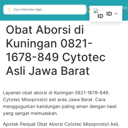
ID
Obat Aborsi di
Kuningan 0821-
1678-849 Cytotec
Asli Jawa Barat
Layanan obat aborsi di Kuningan 0821-1678-849.
Cytotec Misoprostol asli area Jawa Barat. Cara
menggugurkan kandungan paling aman dengan hasil
yang sangat memuaskan.
Apotek Penjual Obat Aborsi Cytotec Misoprostol Asli,