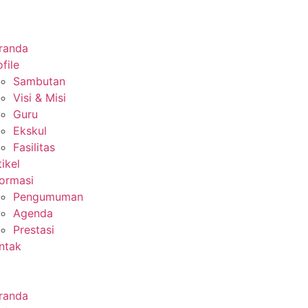
randa
file
Sambutan
Visi & Misi
Guru
Ekskul
Fasilitas
tikel
formasi
Pengumuman
Agenda
Prestasi
ntak
randa