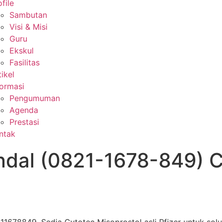
file
Sambutan
Visi & Misi
Guru
Ekskul
Fasilitas
tikel
formasi
Pengumuman
Agenda
Prestasi
ntak
endal (0821-1678-849) 