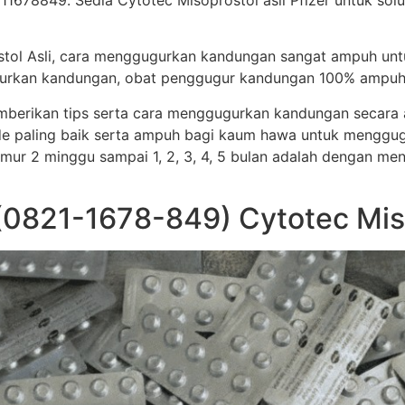
11678849. Sedia Cytotec Misoprostol asli Pfizer untuk solu
stol Asli, cara menggugurkan kandungan sangat ampuh un
ggugurkan kandungan, obat penggugur kandungan 100% ampuh
memberikan tips serta cara menggugurkan kandungan secar
e paling baik serta ampuh bagi kaum hawa untuk menggug
i umur 2 minggu sampai 1, 2, 3, 4, 5 bulan adalah dengan me
 (0821-1678-849) Cytotec Mis