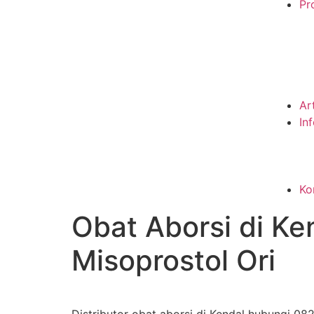
Pro
Ar
In
Ko
Obat Aborsi di K
Misoprostol Ori