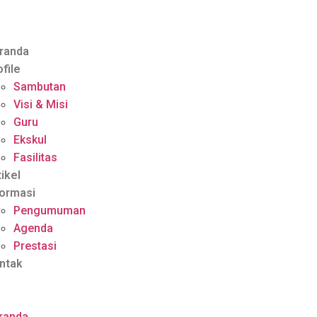
randa
ofile
Sambutan
Visi & Misi
Guru
Ekskul
Fasilitas
tikel
formasi
Pengumuman
Agenda
Prestasi
ntak
randa