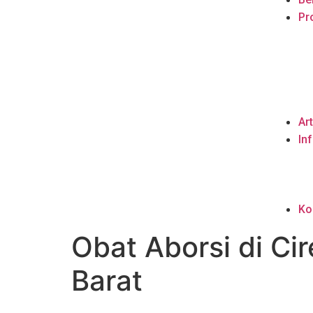
Pro
Art
In
Ko
Obat Aborsi di C
Barat