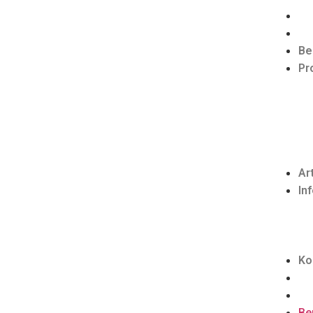
Be
Pr
Ar
In
Ko
Be