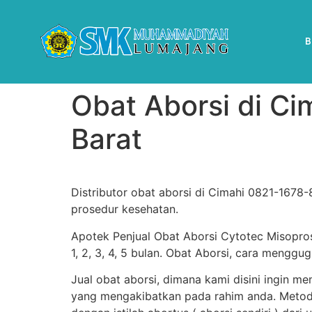
B
Obat Aborsi di C
Barat
Distributor obat aborsi di Cimahi 0821-1678
prosedur kesehatan.
Apotek Penjual Obat Aborsi Cytotec Misopro
1, 2, 3, 4, 5 bulan. Obat Aborsi, cara men
Jual obat aborsi, dimana kami disini ingin 
yang mengakibatkan pada rahim anda. Metod