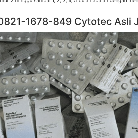
i umur 2 minggu sampai 1, 2, 3, 4, 5 bulan adalah dengan me
 0821-1678-849 Cytotec Asli 