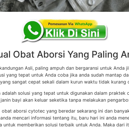
ual Obat Aborsi Yang Paling
andungan Asli, paling ampuh dan bergaransi untuk Anda ji
olusi yang tepat untuk Anda coba jika anda sudah mantap d
 yang sangat cepat sekali dalam kurun waktu tidak kurang dar
ia adalah solusi yang tepat untuk digunakan dalam praktek 
anin bayi akan keluar seketika tanpa melakukan pengarbos
 obat aborsi cytotec yang beredar sekarang ini dan banya
 anda mencari informasi tentang itu, baru hari ini anda m
a untuk memberikan solusi terbaik untuk Anda. Maka dari 