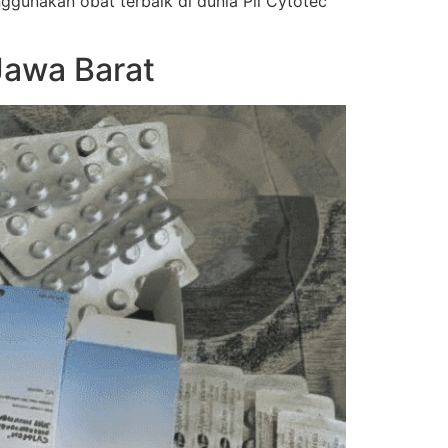
nggunakan obat terbaik di dunia Pil Cytotec
Jawa Barat