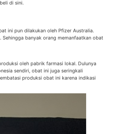
i di sini.
t ini pun dilakukan oleh Pfizer Australia.
ung. Sehingga banyak orang memanfaatkan obat
oduksi oleh pabrik farmasi lokal. Dulunya
sia sendiri, obat ini juga seringkali
batasi produksi obat ini karena indikasi