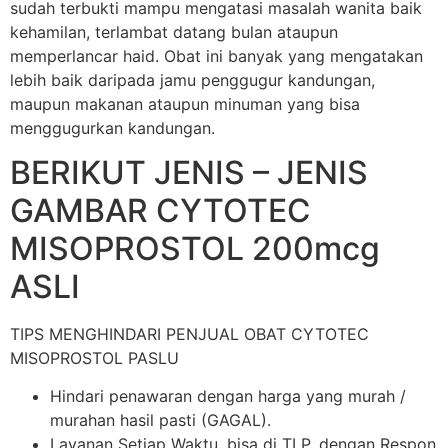
sudah terbukti mampu mengatasi masalah wanita baik
kehamilan, terlambat datang bulan ataupun
memperlancar haid. Obat ini banyak yang mengatakan
lebih baik daripada jamu penggugur kandungan,
maupun makanan ataupun minuman yang bisa
menggugurkan kandungan.
BERIKUT JENIS – JENIS
GAMBAR CYTOTEC
MISOPROSTOL 200mcg
ASLI
TIPS MENGHINDARI PENJUAL OBAT CYTOTEC
MISOPROSTOL PASLU
Hindari penawaran dengan harga yang murah /
murahan hasil pasti (GAGAL).
Layanan Setiap Waktu, bisa di TLP, dengan Respon