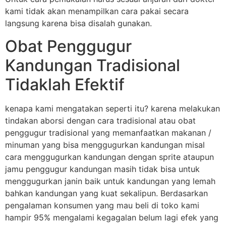
kami tidak akan menampilkan cara pakai secara
langsung karena bisa disalah gunakan.
Obat Penggugur
Kandungan Tradisional
Tidaklah Efektif
kenapa kami mengatakan seperti itu? karena melakukan
tindakan aborsi dengan cara tradisional atau obat
penggugur tradisional yang memanfaatkan makanan /
minuman yang bisa menggugurkan kandungan misal
cara menggugurkan kandungan dengan sprite ataupun
jamu penggugur kandungan masih tidak bisa untuk
menggugurkan janin baik untuk kandungan yang lemah
bahkan kandungan yang kuat sekalipun. Berdasarkan
pengalaman konsumen yang mau beli di toko kami
hampir 95% mengalami kegagalan belum lagi efek yang