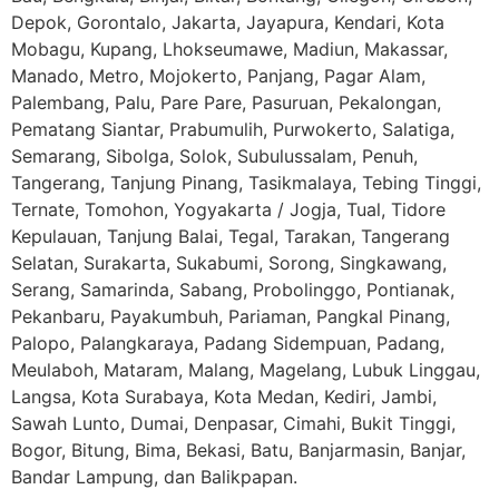
Depok, Gorontalo, Jakarta, Jayapura, Kendari, Kota
Mobagu, Kupang, Lhokseumawe, Madiun, Makassar,
Manado, Metro, Mojokerto, Panjang, Pagar Alam,
Palembang, Palu, Pare Pare, Pasuruan, Pekalongan,
Pematang Siantar, Prabumulih, Purwokerto, Salatiga,
Semarang, Sibolga, Solok, Subulussalam, Penuh,
Tangerang, Tanjung Pinang, Tasikmalaya, Tebing Tinggi,
Ternate, Tomohon, Yogyakarta / Jogja, Tual, Tidore
Kepulauan, Tanjung Balai, Tegal, Tarakan, Tangerang
Selatan, Surakarta, Sukabumi, Sorong, Singkawang,
Serang, Samarinda, Sabang, Probolinggo, Pontianak,
Pekanbaru, Payakumbuh, Pariaman, Pangkal Pinang,
Palopo, Palangkaraya, Padang Sidempuan, Padang,
Meulaboh, Mataram, Malang, Magelang, Lubuk Linggau,
Langsa, Kota Surabaya, Kota Medan, Kediri, Jambi,
Sawah Lunto, Dumai, Denpasar, Cimahi, Bukit Tinggi,
Bogor, Bitung, Bima, Bekasi, Batu, Banjarmasin, Banjar,
Bandar Lampung, dan Balikpapan.