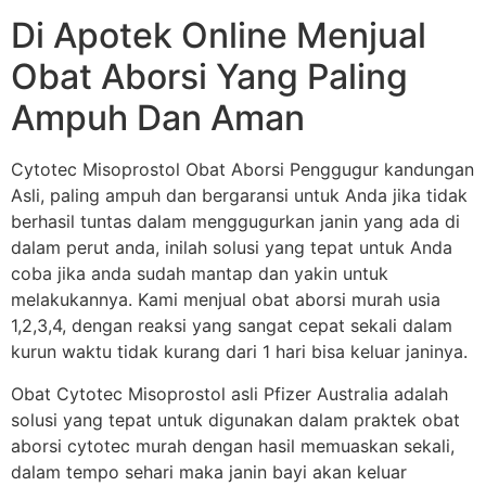
Di Apotek Online Menjual
Obat Aborsi Yang Paling
Ampuh Dan Aman
Cytotec Misoprostol Obat Aborsi Penggugur kandungan
Asli, paling ampuh dan bergaransi untuk Anda jika tidak
berhasil tuntas dalam menggugurkan janin yang ada di
dalam perut anda, inilah solusi yang tepat untuk Anda
coba jika anda sudah mantap dan yakin untuk
melakukannya. Kami menjual obat aborsi murah usia
1,2,3,4, dengan reaksi yang sangat cepat sekali dalam
kurun waktu tidak kurang dari 1 hari bisa keluar janinya.
Obat Cytotec Misoprostol asli Pfizer Australia adalah
solusi yang tepat untuk digunakan dalam praktek obat
aborsi cytotec murah dengan hasil memuaskan sekali,
dalam tempo sehari maka janin bayi akan keluar