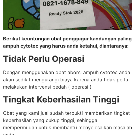
Berikut keuntungan obat penggugur kandungan paling
ampuh cytotec yang harus anda ketahui, diantaranya:
Tidak Perlu Operasi
Dengan menggunakan obat aborsi ampuh cytotec anda
akan sedikit mengurangi biaya karena anda tidak perlu
melakukan intervensi bedah ( operasi )
Tingkat Keberhasilan Tinggi
Obat yang kami jual sudah terbukti memberikan tingkat
keberhasilan yang cukup tinggi, sehingga
mempermudah untuk membantu menyelesaikan masalah
anda.