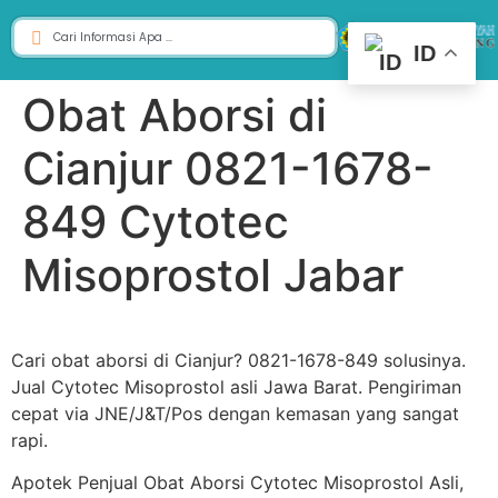
ID
Obat Aborsi di
Cianjur 0821-1678-
849 Cytotec
Misoprostol Jabar
Cari obat aborsi di Cianjur? 0821-1678-849 solusinya.
Jual Cytotec Misoprostol asli Jawa Barat. Pengiriman
cepat via JNE/J&T/Pos dengan kemasan yang sangat
rapi.
Apotek Penjual Obat Aborsi Cytotec Misoprostol Asli,