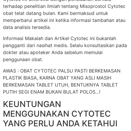
terhadap penelitian ilmiah tentang Misoprostol Cytotec
obat telat datang bulan. Kami bermaksud untuk
memperbarui artikel ini ketika informasi tambahan atau
data analisis tersedia.
Informasi Makalah dan Artikel Cytotec ini bukanlah
pengganti dari nasihat medis. Selalu konsultasikan pada
dokter atau apoteker Anda sebelum memulai
penggunaan obat.
AWAS : OBAT CYTOTEC PALSU PASTI BERKEMASAN
PLASTIK BIASA, KARNA OBAT YANG ASLI MASIH
BERKEMASAN TABLET UTUH, BENTUKNYA TABLET
PUTIH SEGI ENAM BUKAN BULAT POLOS…!
KEUNTUNGAN
MENGGUNAKAN CYTOTEC
YANG PERLU ANDA KETAHUI