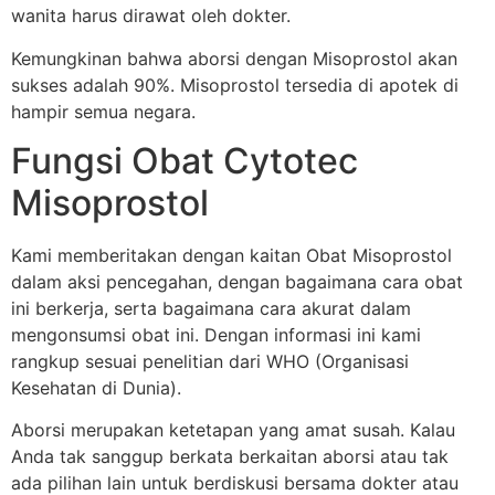
wanita harus dirawat oleh dokter.
Kemungkinan bahwa aborsi dengan Misoprostol akan
sukses adalah 90%. Misoprostol tersedia di apotek di
hampir semua negara.
Fungsi Obat Cytotec
Misoprostol
Kami memberitakan dengan kaitan Obat Misoprostol
dalam aksi pencegahan, dengan bagaimana cara obat
ini berkerja, serta bagaimana cara akurat dalam
mengonsumsi obat ini. Dengan informasi ini kami
rangkup sesuai penelitian dari WHO (Organisasi
Kesehatan di Dunia).
Aborsi merupakan ketetapan yang amat susah. Kalau
Anda tak sanggup berkata berkaitan aborsi atau tak
ada pilihan lain untuk berdiskusi bersama dokter atau