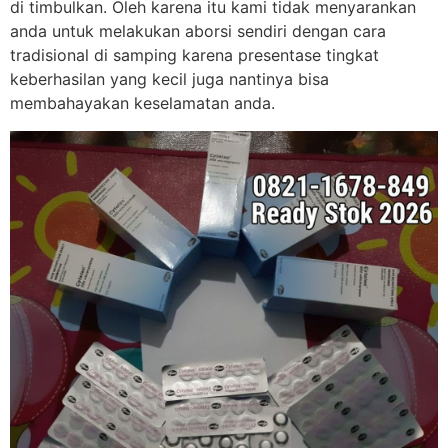
di timbulkan. Oleh karena itu kami tidak menyarankan
anda untuk melakukan aborsi sendiri dengan cara
tradisional di samping karena presentase tingkat
keberhasilan yang kecil juga nantinya bisa
membahayakan keselamatan anda.