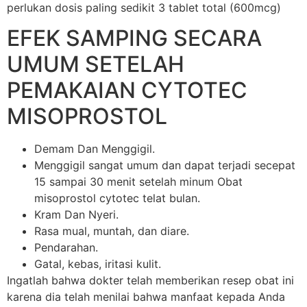
perlukan dosis paling sedikit 3 tablet total (600mcg)
EFEK SAMPING SECARA
UMUM SETELAH
PEMAKAIAN CYTOTEC
MISOPROSTOL
Demam Dan Menggigil.
Menggigil sangat umum dan dapat terjadi secepat
15 sampai 30 menit setelah minum Obat
misoprostol cytotec telat bulan.
Kram Dan Nyeri.
Rasa mual, muntah, dan diare.
Pendarahan.
Gatal, kebas, iritasi kulit.
Ingatlah bahwa dokter telah memberikan resep obat ini
karena dia telah menilai bahwa manfaat kepada Anda