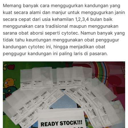
Memang banyak cara menggugurkan kandungan yang
kuat secara alami dan manjur untuk menggugurkan janin
secara cepat dari usia kehamilan 1,2,3,4 bulan baik
menggunakan cara tradisional maupun menggunakan
sarana obat aborsi seperti cytotec. Namun banyak yang
tidak tahu keuntungan menggunakan obat penggugur
kandungan cytotec ini, hingga menjadikan obat
penggugur kandungan ini paling laris di pasaran.