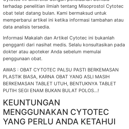
terhadap penelitian ilmiah tentang Misoprostol Cytotec
obat telat datang bulan. Kami bermaksud untuk
memperbarui artikel ini ketika informasi tambahan atau
data analisis tersedia.
Informasi Makalah dan Artikel Cytotec ini bukanlah
pengganti dari nasihat medis. Selalu konsultasikan pada
dokter atau apoteker Anda sebelum memulai
penggunaan obat.
AWAS : OBAT CYTOTEC PALSU PASTI BERKEMASAN
PLASTIK BIASA, KARNA OBAT YANG ASLI MASIH
BERKEMASAN TABLET UTUH, BENTUKNYA TABLET
PUTIH SEGI ENAM BUKAN BULAT POLOS…!
KEUNTUNGAN
MENGGUNAKAN CYTOTEC
YANG PERLU ANDA KETAHUI