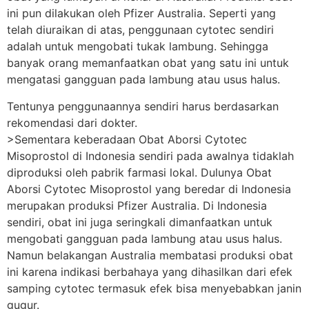
ini pun dilakukan oleh Pfizer Australia. Seperti yang
telah diuraikan di atas, penggunaan cytotec sendiri
adalah untuk mengobati tukak lambung. Sehingga
banyak orang memanfaatkan obat yang satu ini untuk
mengatasi gangguan pada lambung atau usus halus.
Tentunya penggunaannya sendiri harus berdasarkan
rekomendasi dari dokter.
>Sementara keberadaan Obat Aborsi Cytotec
Misoprostol di Indonesia sendiri pada awalnya tidaklah
diproduksi oleh pabrik farmasi lokal. Dulunya Obat
Aborsi Cytotec Misoprostol yang beredar di Indonesia
merupakan produksi Pfizer Australia. Di Indonesia
sendiri, obat ini juga seringkali dimanfaatkan untuk
mengobati gangguan pada lambung atau usus halus.
Namun belakangan Australia membatasi produksi obat
ini karena indikasi berbahaya yang dihasilkan dari efek
samping cytotec termasuk efek bisa menyebabkan janin
gugur.