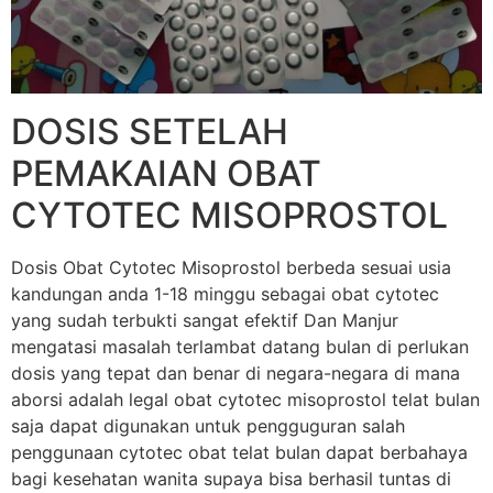
DOSIS SETELAH
PEMAKAIAN OBAT
CYTOTEC MISOPROSTOL
Dosis Obat Cytotec Misoprostol berbeda sesuai usia
kandungan anda 1-18 minggu sebagai obat cytotec
yang sudah terbukti sangat efektif Dan Manjur
mengatasi masalah terlambat datang bulan di perlukan
dosis yang tepat dan benar di negara-negara di mana
aborsi adalah legal obat cytotec misoprostol telat bulan
saja dapat digunakan untuk pengguguran salah
penggunaan cytotec obat telat bulan dapat berbahaya
bagi kesehatan wanita supaya bisa berhasil tuntas di