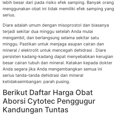
lebih besar dari pada risiko efek samping. Banyak orang
menggunakan obat ini tidak memiliki efek samping yang
serius.
Diare adalah umum dengan misoprostol dan biasanya
terjadi sekitar dua minggu setelah Anda mulai
mengambil, dan berlangsung selama sekitar satu
minggu. Pastikan untuk menjaga asupan cairan dan
mineral / elektrolit untuk mencegah dehidrasi . Diare
persisten kadang-kadang dapat menyebabkan kerugian
besar cairan tubuh dan mineral. Katakan kepada dokter
Anda segera jika Anda mengembangkan semua ini
serius tanda-tanda dehidrasi dan mineral
ketidakseimbangan: parah pusing.
Berikut Daftar Harga Obat
Aborsi Cytotec Penggugur
Kandungan Tuntas