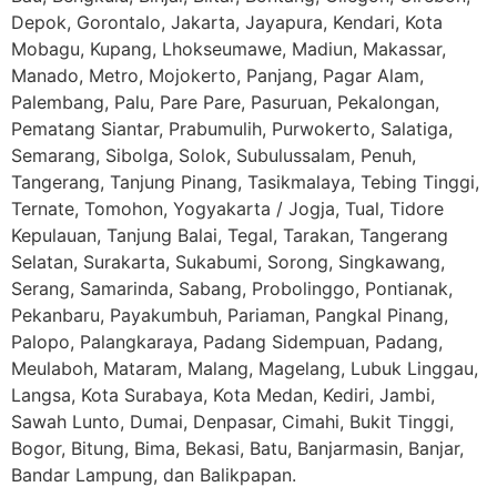
Depok, Gorontalo, Jakarta, Jayapura, Kendari, Kota
Mobagu, Kupang, Lhokseumawe, Madiun, Makassar,
Manado, Metro, Mojokerto, Panjang, Pagar Alam,
Palembang, Palu, Pare Pare, Pasuruan, Pekalongan,
Pematang Siantar, Prabumulih, Purwokerto, Salatiga,
Semarang, Sibolga, Solok, Subulussalam, Penuh,
Tangerang, Tanjung Pinang, Tasikmalaya, Tebing Tinggi,
Ternate, Tomohon, Yogyakarta / Jogja, Tual, Tidore
Kepulauan, Tanjung Balai, Tegal, Tarakan, Tangerang
Selatan, Surakarta, Sukabumi, Sorong, Singkawang,
Serang, Samarinda, Sabang, Probolinggo, Pontianak,
Pekanbaru, Payakumbuh, Pariaman, Pangkal Pinang,
Palopo, Palangkaraya, Padang Sidempuan, Padang,
Meulaboh, Mataram, Malang, Magelang, Lubuk Linggau,
Langsa, Kota Surabaya, Kota Medan, Kediri, Jambi,
Sawah Lunto, Dumai, Denpasar, Cimahi, Bukit Tinggi,
Bogor, Bitung, Bima, Bekasi, Batu, Banjarmasin, Banjar,
Bandar Lampung, dan Balikpapan.