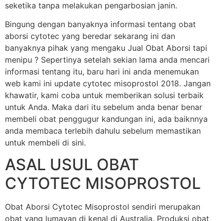
seketika tanpa melakukan pengarbosian janin.
Bingung dengan banyaknya informasi tentang obat
aborsi cytotec yang beredar sekarang ini dan
banyaknya pihak yang mengaku Jual Obat Aborsi tapi
menipu ? Sepertinya setelah sekian lama anda mencari
informasi tentang itu, baru hari ini anda menemukan
web kami ini update cytotec misoprostol 2018. Jangan
khawatir, kami coba untuk memberikan solusi terbaik
untuk Anda. Maka dari itu sebelum anda benar benar
membeli obat penggugur kandungan ini, ada baiknnya
anda membaca terlebih dahulu sebelum memastikan
untuk membeli di sini.
ASAL USUL OBAT
CYTOTEC MISOPROSTOL
Obat Aborsi Cytotec Misoprostol sendiri merupakan
obat yang lumayan di kenal di Australia. Produksi obat