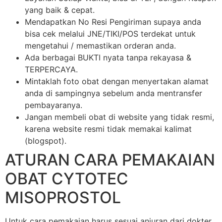
yang baik & cepat.
Mendapatkan No Resi Pengiriman supaya anda
bisa cek melalui JNE/TIKI/POS terdekat untuk
mengetahui / memastikan orderan anda.
Ada berbagai BUKTI nyata tanpa rekayasa &
TERPERCAYA.
Mintaklah foto obat dengan menyertakan alamat
anda di sampingnya sebelum anda mentransfer
pembayaranya.
Jangan membeli obat di website yang tidak resmi,
karena website resmi tidak memakai kalimat
(blogspot).
ATURAN CARA PEMAKAIAN
OBAT CYTOTEC
MISOPROSTOL
Untuk cara pemakaian harus sesuai anjuran dari dokter