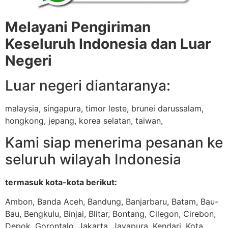
Melayani Pengiriman
Keseluruh Indonesia dan Luar
Negeri
Luar negeri diantaranya:
malaysia, singapura, timor leste, brunei darussalam,
hongkong, jepang, korea selatan, taiwan,
Kami siap menerima pesanan ke
seluruh wilayah Indonesia
termasuk kota-kota berikut:
Ambon, Banda Aceh, Bandung, Banjarbaru, Batam, Bau-
Bau, Bengkulu, Binjai, Blitar, Bontang, Cilegon, Cirebon,
Depok, Gorontalo, Jakarta, Jayapura, Kendari, Kota