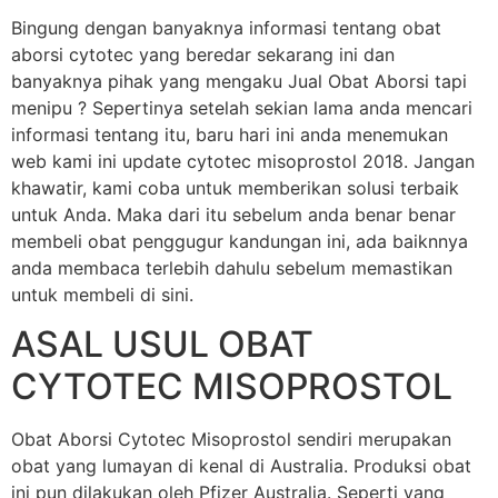
Bingung dengan banyaknya informasi tentang obat
aborsi cytotec yang beredar sekarang ini dan
banyaknya pihak yang mengaku Jual Obat Aborsi tapi
menipu ? Sepertinya setelah sekian lama anda mencari
informasi tentang itu, baru hari ini anda menemukan
web kami ini update cytotec misoprostol 2018. Jangan
khawatir, kami coba untuk memberikan solusi terbaik
untuk Anda. Maka dari itu sebelum anda benar benar
membeli obat penggugur kandungan ini, ada baiknnya
anda membaca terlebih dahulu sebelum memastikan
untuk membeli di sini.
ASAL USUL OBAT
CYTOTEC MISOPROSTOL
Obat Aborsi Cytotec Misoprostol sendiri merupakan
obat yang lumayan di kenal di Australia. Produksi obat
ini pun dilakukan oleh Pfizer Australia. Seperti yang