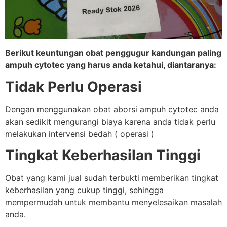
Berikut keuntungan obat penggugur kandungan paling
ampuh cytotec yang harus anda ketahui, diantaranya:
Tidak Perlu Operasi
Dengan menggunakan obat aborsi ampuh cytotec anda
akan sedikit mengurangi biaya karena anda tidak perlu
melakukan intervensi bedah ( operasi )
Tingkat Keberhasilan Tinggi
Obat yang kami jual sudah terbukti memberikan tingkat
keberhasilan yang cukup tinggi, sehingga
mempermudah untuk membantu menyelesaikan masalah
anda.