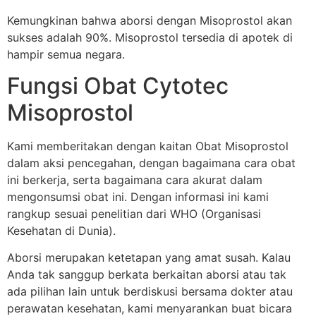
Kemungkinan bahwa aborsi dengan Misoprostol akan
sukses adalah 90%. Misoprostol tersedia di apotek di
hampir semua negara.
Fungsi Obat Cytotec
Misoprostol
Kami memberitakan dengan kaitan Obat Misoprostol
dalam aksi pencegahan, dengan bagaimana cara obat
ini berkerja, serta bagaimana cara akurat dalam
mengonsumsi obat ini. Dengan informasi ini kami
rangkup sesuai penelitian dari WHO (Organisasi
Kesehatan di Dunia).
Aborsi merupakan ketetapan yang amat susah. Kalau
Anda tak sanggup berkata berkaitan aborsi atau tak
ada pilihan lain untuk berdiskusi bersama dokter atau
perawatan kesehatan, kami menyarankan buat bicara