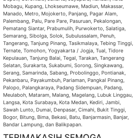
Mobagu, Kupang, Lhokseumawe, Madiun, Makassar,
Manado, Metro, Mojokerto, Panjang, Pagar Alam,
Palembang, Palu, Pare Pare, Pasuruan, Pekalongan,
Pematang Siantar, Prabumulih, Purwokerto, Salatiga,
Semarang, Sibolga, Solok, Subulussalam, Penuh,
Tangerang, Tanjung Pinang, Tasikmalaya, Tebing Tinggi,
Ternate, Tomohon, Yogyakarta / Jogja, Tual, Tidore
Kepulauan, Tanjung Balai, Tegal, Tarakan, Tangerang
Selatan, Surakarta, Sukabumi, Sorong, Singkawang,
Serang, Samarinda, Sabang, Probolinggo, Pontianak,
Pekanbaru, Payakumbuh, Pariaman, Pangkal Pinang,
Palopo, Palangkaraya, Padang Sidempuan, Padang,
Meulaboh, Mataram, Malang, Magelang, Lubuk Linggau,
Langsa, Kota Surabaya, Kota Medan, Kediri, Jambi,
Sawah Lunto, Dumai, Denpasar, Cimahi, Bukit Tinggi,
Bogor, Bitung, Bima, Bekasi, Batu, Banjarmasin, Banjar,
Bandar Lampung, dan Balikpapan.
TERIMAKASIH SEMOGA