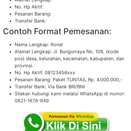
No. Hp Aktif:
Pesanan Barang:
Transfer Bank:
Contoh Format Pemesanan:
Nama Lengkap: Ronal
Alamat Lengkap: Jl. Bungurraya No. 108, (kode
pos) desa, kelurahan, kecamatan, kabupaten, dan
provinsi.
No. Hp Aktif: 08123456xxx
Pesanan Barang: Paket TUNTAS, Rp. 4.000.000,-
Transfer Bank: Via Bank BRI/BNI
Silakan hubungi kami melalui WhatsApp di nomor:
0821-1678-849