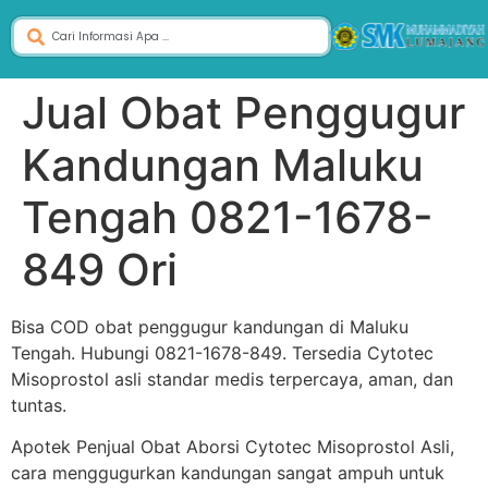
Jual Obat Penggugur
Kandungan Maluku
Tengah 0821-1678-
849 Ori
Bisa COD obat penggugur kandungan di Maluku
Tengah. Hubungi 0821-1678-849. Tersedia Cytotec
Misoprostol asli standar medis terpercaya, aman, dan
tuntas.
Apotek Penjual Obat Aborsi Cytotec Misoprostol Asli,
cara menggugurkan kandungan sangat ampuh untuk