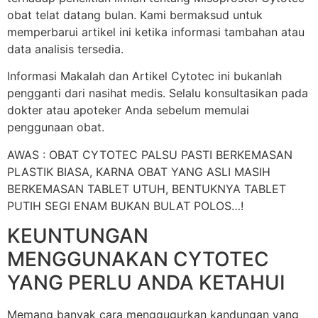
obat telat datang bulan. Kami bermaksud untuk
memperbarui artikel ini ketika informasi tambahan atau
data analisis tersedia.
Informasi Makalah dan Artikel Cytotec ini bukanlah
pengganti dari nasihat medis. Selalu konsultasikan pada
dokter atau apoteker Anda sebelum memulai
penggunaan obat.
AWAS : OBAT CYTOTEC PALSU PASTI BERKEMASAN
PLASTIK BIASA, KARNA OBAT YANG ASLI MASIH
BERKEMASAN TABLET UTUH, BENTUKNYA TABLET
PUTIH SEGI ENAM BUKAN BULAT POLOS…!
KEUNTUNGAN
MENGGUNAKAN CYTOTEC
YANG PERLU ANDA KETAHUI
Memang banyak cara menggugurkan kandungan yang