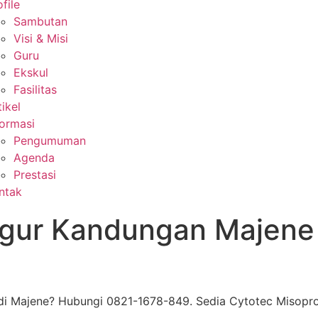
file
Sambutan
Visi & Misi
Guru
Ekskul
Fasilitas
tikel
formasi
Pengumuman
Agenda
Prestasi
ntak
ugur Kandungan Majene
Majene? Hubungi 0821-1678-849. Sedia Cytotec Misoprosto