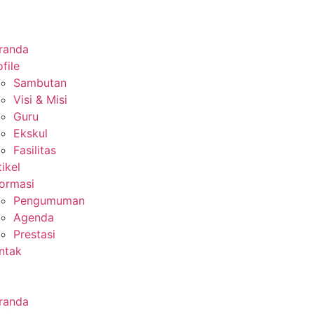
randa
file
Sambutan
Visi & Misi
Guru
Ekskul
Fasilitas
tikel
formasi
Pengumuman
Agenda
Prestasi
ntak
randa