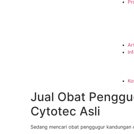
Pro
Ar
In
Ko
Jual Obat Pengg
Cytotec Asli
Sedang mencari obat penggugur kandungan di 