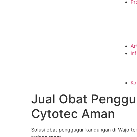
Pro
Ar
In
Ko
Jual Obat Pengg
Cytotec Aman
Solusi obat penggugur kandungan di Wajo ter