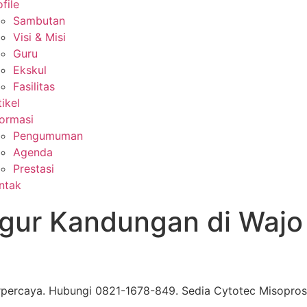
file
Sambutan
Visi & Misi
Guru
Ekskul
Fasilitas
tikel
formasi
Pengumuman
Agenda
Prestasi
ntak
ugur Kandungan di Waj
percaya. Hubungi 0821-1678-849. Sedia Cytotec Misoprosto