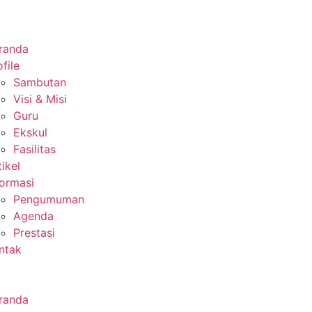
randa
file
Sambutan
Visi & Misi
Guru
Ekskul
Fasilitas
tikel
formasi
Pengumuman
Agenda
Prestasi
ntak
randa