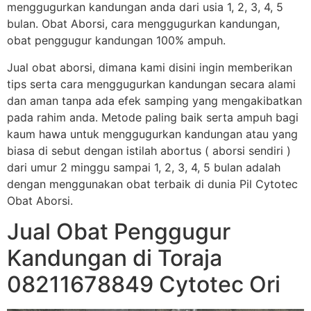
menggugurkan kandungan anda dari usia 1, 2, 3, 4, 5
bulan. Obat Aborsi, cara menggugurkan kandungan,
obat penggugur kandungan 100% ampuh.
Jual obat aborsi, dimana kami disini ingin memberikan
tips serta cara menggugurkan kandungan secara alami
dan aman tanpa ada efek samping yang mengakibatkan
pada rahim anda. Metode paling baik serta ampuh bagi
kaum hawa untuk menggugurkan kandungan atau yang
biasa di sebut dengan istilah abortus ( aborsi sendiri )
dari umur 2 minggu sampai 1, 2, 3, 4, 5 bulan adalah
dengan menggunakan obat terbaik di dunia Pil Cytotec
Obat Aborsi.
Jual Obat Penggugur
Kandungan di Toraja
08211678849 Cytotec Ori