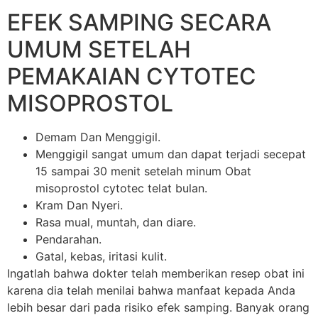
EFEK SAMPING SECARA
UMUM SETELAH
PEMAKAIAN CYTOTEC
MISOPROSTOL
Demam Dan Menggigil.
Menggigil sangat umum dan dapat terjadi secepat
15 sampai 30 menit setelah minum Obat
misoprostol cytotec telat bulan.
Kram Dan Nyeri.
Rasa mual, muntah, dan diare.
Pendarahan.
Gatal, kebas, iritasi kulit.
Ingatlah bahwa dokter telah memberikan resep obat ini
karena dia telah menilai bahwa manfaat kepada Anda
lebih besar dari pada risiko efek samping. Banyak orang