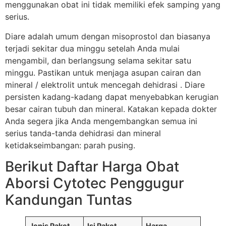
menggunakan obat ini tidak memiliki efek samping yang
serius.
Diare adalah umum dengan misoprostol dan biasanya
terjadi sekitar dua minggu setelah Anda mulai
mengambil, dan berlangsung selama sekitar satu
minggu. Pastikan untuk menjaga asupan cairan dan
mineral / elektrolit untuk mencegah dehidrasi . Diare
persisten kadang-kadang dapat menyebabkan kerugian
besar cairan tubuh dan mineral. Katakan kepada dokter
Anda segera jika Anda mengembangkan semua ini
serius tanda-tanda dehidrasi dan mineral
ketidakseimbangan: parah pusing.
Berikut Daftar Harga Obat
Aborsi Cytotec Penggugur
Kandungan Tuntas
Jenis Paket
Isi Paket
Harga