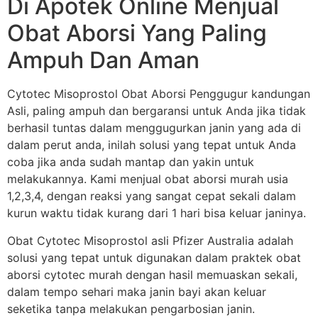
Di Apotek Online Menjual
Obat Aborsi Yang Paling
Ampuh Dan Aman
Cytotec Misoprostol Obat Aborsi Penggugur kandungan
Asli, paling ampuh dan bergaransi untuk Anda jika tidak
berhasil tuntas dalam menggugurkan janin yang ada di
dalam perut anda, inilah solusi yang tepat untuk Anda
coba jika anda sudah mantap dan yakin untuk
melakukannya. Kami menjual obat aborsi murah usia
1,2,3,4, dengan reaksi yang sangat cepat sekali dalam
kurun waktu tidak kurang dari 1 hari bisa keluar janinya.
Obat Cytotec Misoprostol asli Pfizer Australia adalah
solusi yang tepat untuk digunakan dalam praktek obat
aborsi cytotec murah dengan hasil memuaskan sekali,
dalam tempo sehari maka janin bayi akan keluar
seketika tanpa melakukan pengarbosian janin.