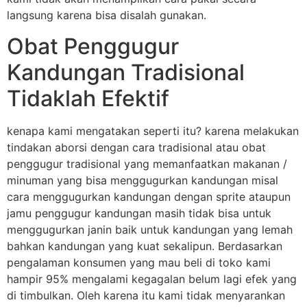
langsung karena bisa disalah gunakan.
Obat Penggugur
Kandungan Tradisional
Tidaklah Efektif
kenapa kami mengatakan seperti itu? karena melakukan
tindakan aborsi dengan cara tradisional atau obat
penggugur tradisional yang memanfaatkan makanan /
minuman yang bisa menggugurkan kandungan misal
cara menggugurkan kandungan dengan sprite ataupun
jamu penggugur kandungan masih tidak bisa untuk
menggugurkan janin baik untuk kandungan yang lemah
bahkan kandungan yang kuat sekalipun. Berdasarkan
pengalaman konsumen yang mau beli di toko kami
hampir 95% mengalami kegagalan belum lagi efek yang
di timbulkan. Oleh karena itu kami tidak menyarankan