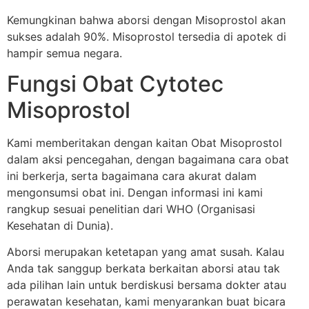
Kemungkinan bahwa aborsi dengan Misoprostol akan
sukses adalah 90%. Misoprostol tersedia di apotek di
hampir semua negara.
Fungsi Obat Cytotec
Misoprostol
Kami memberitakan dengan kaitan Obat Misoprostol
dalam aksi pencegahan, dengan bagaimana cara obat
ini berkerja, serta bagaimana cara akurat dalam
mengonsumsi obat ini. Dengan informasi ini kami
rangkup sesuai penelitian dari WHO (Organisasi
Kesehatan di Dunia).
Aborsi merupakan ketetapan yang amat susah. Kalau
Anda tak sanggup berkata berkaitan aborsi atau tak
ada pilihan lain untuk berdiskusi bersama dokter atau
perawatan kesehatan, kami menyarankan buat bicara