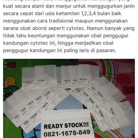
kuat secara alami dan manjur untuk menggugurkan janin
secara cepat dari usia kehamilan 1,2,3,4 bulan baik
menggunakan cara tradisional maupun menggunakan
sarana obat aborsi seperti cytotec. Namun banyak yang
tidak tahu keuntungan menggunakan obat penggugur
kandungan cytotec ini, hingga menjadikan obat
penggugur kandungan ini paling laris di pasaran.