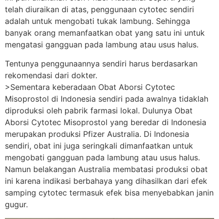
telah diuraikan di atas, penggunaan cytotec sendiri
adalah untuk mengobati tukak lambung. Sehingga
banyak orang memanfaatkan obat yang satu ini untuk
mengatasi gangguan pada lambung atau usus halus.
Tentunya penggunaannya sendiri harus berdasarkan
rekomendasi dari dokter.
>Sementara keberadaan Obat Aborsi Cytotec
Misoprostol di Indonesia sendiri pada awalnya tidaklah
diproduksi oleh pabrik farmasi lokal. Dulunya Obat
Aborsi Cytotec Misoprostol yang beredar di Indonesia
merupakan produksi Pfizer Australia. Di Indonesia
sendiri, obat ini juga seringkali dimanfaatkan untuk
mengobati gangguan pada lambung atau usus halus.
Namun belakangan Australia membatasi produksi obat
ini karena indikasi berbahaya yang dihasilkan dari efek
samping cytotec termasuk efek bisa menyebabkan janin
gugur.