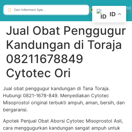
ID
Jual Obat Penggugur
Kandungan di Toraja
08211678849
Cytotec Ori
Jual obat penggugur kandungan di Tana Toraja.
Hubungi 0821-1678-849. Menyediakan Cytotec
Misoprostol original terbukti ampuh, aman, bersih, dan
bergaransi.
Apotek Penjual Obat Aborsi Cytotec Misoprostol Asli,
cara menggugurkan kandungan sangat ampuh untuk